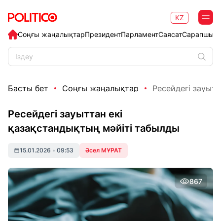
KZ
Соңғы жаңалықтар
Президент
Парламент
Саясат
Сарапшыл
Басты бет
Соңғы жаңалықтар
Ресейдегі зауытта
Ресейдегі зауыттан екі
қазақстандықтың мәйіті табылды
15.01.2026
•
09:53
Әсел МҰРАТ
867