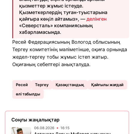
қызметтер жұмыс істеуде.
Қызметкерлердің туған-туыстарына
қайғыра көңіл айтамыз», —
делінген
«Северсталь» компаниясының
хабарламасында.
Ресей Федерациясының Вологод облысының
Тергеу комитетінің мәліметінше, оқиға орнында
жедел-тергеу тобы жұмыс істеп жатыр.
Оқиғаның себептері анықталуда.
Ресей
Тергеу
Қазақстандық
Қайғылы жағдай
өлі табылды
Соңғы жаңалықтар
06.08.2026
16:15
Астанада Дарын Мубаров қатысқан