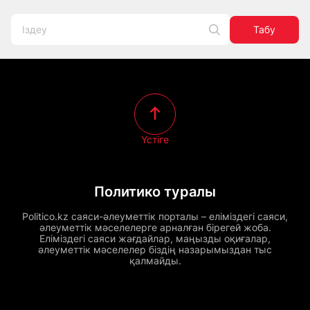
Табу
Үстіге
Политико туралы
Politico.kz саяси-әлеуметтік порталы – еліміздегі саяси,
әлеуметтік мәселелерге арналған бірегей жоба.
Еліміздегі саяси жағдайлар, маңызды оқиғалар,
әлеуметтік мәселелер біздің назарымыздан тыс
қалмайды.