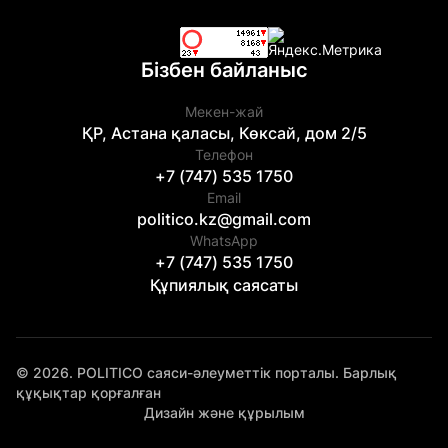
Бізбен байланыс
Мекен-жай
ҚР, Астана қаласы, Көксай, дом 2/5
Телефон
+7 (747) 535 1750
Email
politico.kz@gmail.com
WhatsApp
+7 (747) 535 1750
Құпиялық саясаты
© 2026. POLITICO саяси-әлеуметтік порталы. Барлық
құқықтар қорғалған
Дизайн және құрылым