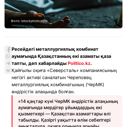
Фото: istockphoto.com
Ресейдегі металлургиялық комбинат
аумағында Қазақстанның екі азаматы қаза
тапты, деп хабарлайды
Politico.
kz
.
Қайғылы оқиға «Северсталь» компаниясының
негізгі активі саналатын Череповец
металлургиялық комбинатының (ЧерМК)
өндірістік алаңында болған.
«14 қаңтар күні ЧерМК өндірістік алаңының
аумағында мердігер ұйымдардың екі
қызметкері — Қазақстан азаматтары өлі
табылды. Қазіргі уақытта өлім себептері
анықталуда, оқиға орнында арнайы