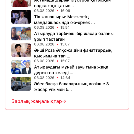
подкастқа қатыс...
06.08.2026
16:09
Тіл жанашыры: Мектептің
маңдайшасында ою-өрнек ...
06.08.2026
15:54
Атырауда тәрбиеші бір жасар баланы
ұрып тастаған
06.08.2026
15:07
Әнші Роза Әлқожа діни фанаттардың
қысымына тап ...
06.08.2026
15:07
Атыраудағы мұнай зауытына жаңа
директор келеді ...
06.08.2026
14:34
Әйел басқа балаларының көзінше 3
жасар ұлымен б...
Барлық жаңалықтар