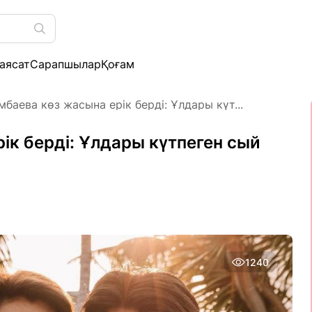
аясат
Сарапшылар
Қоғам
баева көз жасына ерік берді: Ұлдары күт...
ік берді: Ұлдары күтпеген сый
1240