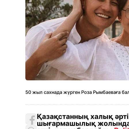
50 жыл сахнада жүрген Роза Рымбаеваға б
Қазақстанның халық әрті
шығармашылық жолындағ