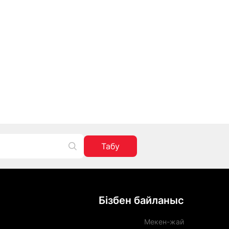
Табу
Бізбен байланыс
Мекен-жай