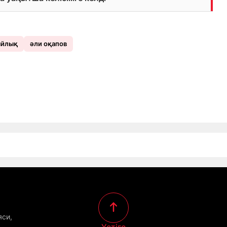
йлық
әли оқапов
яси,