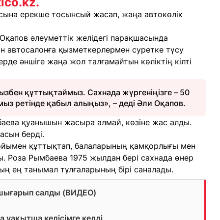
tico.kz.
асына ерекше тосынсый жасап, жаңа автокөлік
 Оқапов әлеуметтік желідегі парақшасында
сын автосалонға қызметкерлермен суретке түсу
рде әншіге жаңа жол талғамайтын көліктің кілті
збен құттықтаймыз. Сахнада жүргеніңізге – 50
мыз ретінде қабыл алыңыз», – деді Әли Оқапов.
аева қуанышын жасыра алмай, көзіне жас алды.
асын берді.
ойымен құттықтап, балаларының қамқорлығы мен
ы. Роза Рымбаева 1975 жылдан бері сахнада өнер
ың ең танымал тұлғаларының бірі саналады.
 шығарып салды (ВИДЕО)
 уақытша келісімге келді