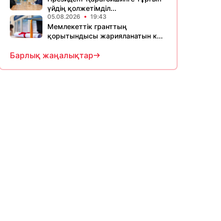
үйдің қолжетімділ...
05.08.2026
19:43
Мемлекеттік гранттың
қорытындысы жарияланатын к...
Барлық жаңалықтар