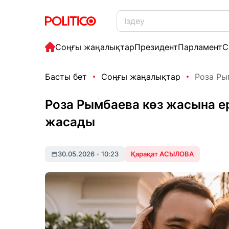
Соңғы жаңалықтар
Президент
Парламент
С
Басты бет
Соңғы жаңалықтар
Роза Рым
Роза Рымбаева көз жасына ер
жасады
30.05.2026
•
10:23
Қарақат АСЫЛОВА