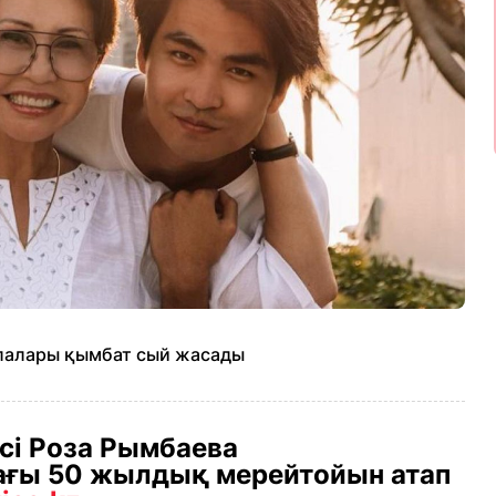
алалары қымбат сый жасады
сі Роза Рымбаева
ы 50 жылдық мерейтойын атап