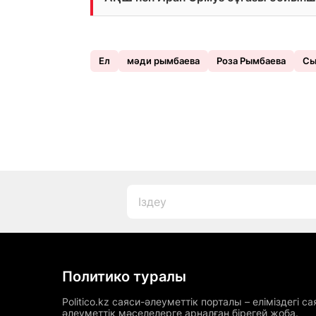
Ел
мәди рымбаева
Роза Рымбаева
Сы
Политико туралы
Politico.kz саяси-әлеуметтік порталы – еліміздегі са
әлеуметтік мәселелерге арналған бірегей жоба.