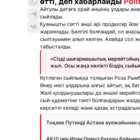
өтті, деп хабарлайды
Poli
Айтулы датаға орай әншінің ұлдары ан
сыйлады.
Қуанышты сәтті әнші әрі продюсер Әли
жариялады. Белгілі болғандай, ол ана
сылтауымен алып келген. Алайда сол же
табысталды.
«Сізді шығармашылық мерейтойыңы
жыл. Осы жаңа көлікті біздің сыйы
Күтпеген сыйлыққа толқыған Роза Рымб
Өнер иесі ұлдарына алғыс айтып, ақ бат
Желі қолданушылары да әншіні мерейт
сый-құрметіне тәнті болғандарын жазд
көрсетіп келеді және қазақ эстрадасын
Тоқаев Путинді Астана әуежайынан
АҚШ пен Иран Ормуз бұғазы бойынша