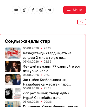
Меню
KZ
Соңғы жаңалықтар
05.08.2026
23:29
Қазақстандықтардың атына
заңсыз 2 млрд теңге не...
05.08.2026
22:35
Феншуй маманы: 77 саны үйге өрт
пен ұрыс-керіс ...
05.08.2026
22:28
Заттыбек Көпбосыновтың
Назарбаевқа жасаған паро...
05.08.2026
21:41
«72 рет пышақ тығар едім»:
Нұрай Серікбайға қат...
05.08.2026
20:36
Президент Қарағойшинге тұрғын