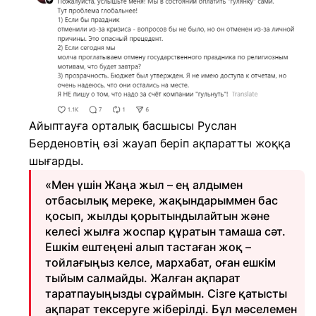
Айыптауға орталық басшысы Руслан
Берденовтің өзі жауап беріп ақпаратты жоққа
шығарды.
«Мен үшін Жаңа жыл – ең алдымен
отбасылық мереке, жақындарыммен бас
қосып, жылды қорытындылайтын және
келесі жылға жоспар құратын тамаша сәт.
Ешкім ештеңені алып тастаған жоқ –
тойлағыңыз келсе, мархабат, оған ешкім
тыйым салмайды. Жалған ақпарат
таратпауыңызды сұраймын. Сізге қатысты
ақпарат тексеруге жіберілді. Бұл мәселемен