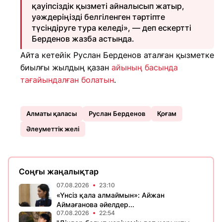
қауіпсіздік қызметі айналысып жатыр,
уәждеріңізді белгіленген тәртіпте
түсіндіруге тура келеді», — деп ескертті
Берденов жазба астында.
Айта кетейік Руслан Берденов аталған қызметке
биылғы жылдың қазан
айының басында
тағайындалған болатын
.
Алматы қаласы
Руслан Берденов
Қоғам
Әлеуметтік желі
Соңғы жаңалықтар
07.08.2026
23:10
«Үнсіз қала алмаймын»: Айжан
Аймағанова әйелдер...
07.08.2026
22:54