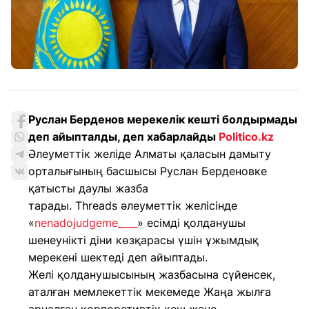
Руслан Берденов мерекелік кешті болдырмады
деп айыпталды, деп хабарлайды
Politico.kz
Әлеуметтік желіде Алматы қаласын дамыту
орталығының басшысы Руслан Берденовке
қатысты даулы жазба
тарады. Threads әлеуметтік желісінде
«
nenadojudgeme____
» есімді қолданушы
шенеунікті діни көзқарасы үшін ұжымдық
мерекені шектеді деп айыптады.
Желі қолданушысының жазбасына сүйенсек,
аталған мемлекеттік мекемеде Жаңа жылға