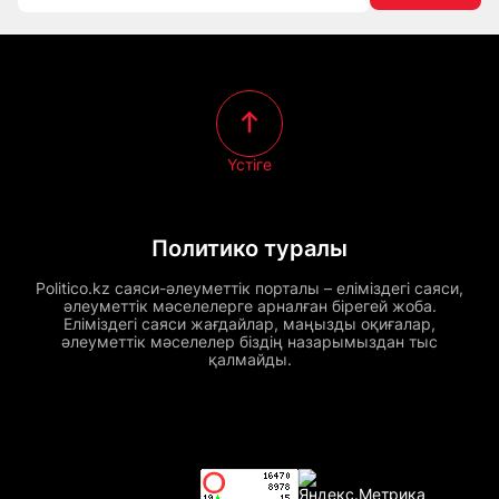
Үстіге
Политико туралы
Politico.kz саяси-әлеуметтік порталы – еліміздегі саяси,
әлеуметтік мәселелерге арналған бірегей жоба.
Еліміздегі саяси жағдайлар, маңызды оқиғалар,
әлеуметтік мәселелер біздің назарымыздан тыс
қалмайды.