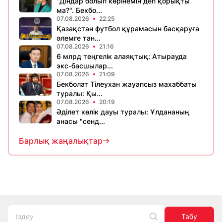
"Діндар болып көрінемін деп қорықты
ма?". Бекбо...
07.08.2026
22:25
Қазақстан футбол құрамасын басқаруға
әлемге тан...
07.08.2026
21:16
6 млрд теңгелік алаяқтық: Атырауда
экс-басшылар...
07.08.2026
21:09
Бекболат Тілеухан жауапсыз махаббаты
туралы: Қы...
07.08.2026
20:19
Әділет көлік дауы туралы: Ұлдананың
анасы "сенд...
Барлық жаңалықтар
Табу