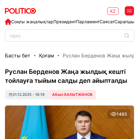
KZ
Соңғы жаңалықтар
Президент
Парламент
Саясат
Сарапшыл
Басты бет
Қоғам
Руслан Берденов Жаңа жылдық
Руслан Берденов Жаңа жылдық кешті
тойлауға тыйым салды деп айыпталды
31.12.2025
•
16:19
Абзал БАХЫТЖАНОВ
1465