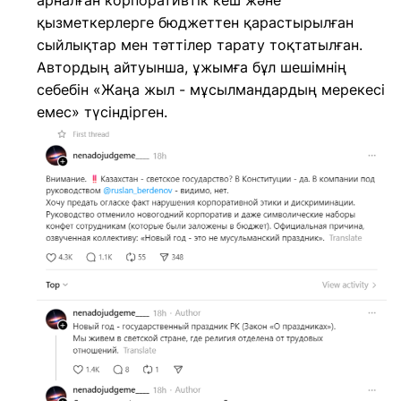
арналған корпоративтік кеш және
қызметкерлерге бюджеттен қарастырылған
сыйлықтар мен тәттілер тарату тоқтатылған.
Автордың айтуынша, ұжымға бұл шешімнің
себебін «Жаңа жыл - мұсылмандардың мерекесі
емес» түсіндірген.