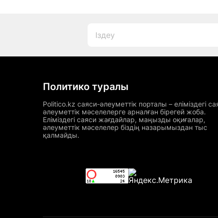
Политико туралы
Politico.kz саяси-әлеуметтік порталы – еліміздегі са
әлеуметтік мәселелерге арналған бірегей жоба.
Еліміздегі саяси жағдайлар, маңызды оқиғалар,
әлеуметтік мәселелер біздің назарымыздан тыс
қалмайды.