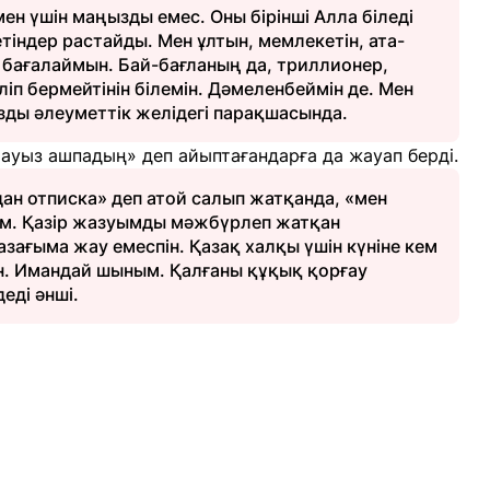
ен үшін маңызды емес. Оны бірінші Алла біледі
тіндер растайды. Мен ұлтын, мемлекетін, ата-
 бағалаймын. Бай-бағланың да, триллионер,
іп бермейтінін білемін. Дәмеленбеймін де. Мен
ды әлеуметтік желідегі парақшасында.
 ауыз ашпадың» деп айыптағандарға да жауап берді.
ан отписка» деп атой салып жатқанда, «мен
ым. Қазір жазуымды мәжбүрлеп жатқан
зағыма жау емеспін. Қазақ халқы үшін күніне кем
ін. Имандай шыным. Қалғаны құқық қорғау
еді әнші.