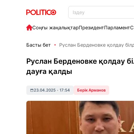
Соңғы жаңалықтар
Президент
Парламент
С
Басты бет
Руслан Берденовке қолдау білд
Руслан Берденовке қолдау бі
дауға қалды
23.04.2025
•
17:54
Берік Арманов