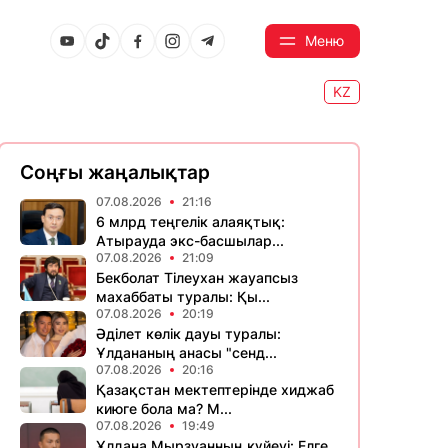
Меню
KZ
Соңғы жаңалықтар
07.08.2026
21:16
6 млрд теңгелік алаяқтық:
Атырауда экс-басшылар...
07.08.2026
21:09
Бекболат Тілеухан жауапсыз
махаббаты туралы: Қы...
07.08.2026
20:19
Әділет көлік дауы туралы:
Ұлдананың анасы "сенд...
07.08.2026
20:16
Қазақстан мектептерінде хиджаб
киюге бола ма? М...
07.08.2026
19:49
Ұлдана Мырзуанның күйеуі: Елге