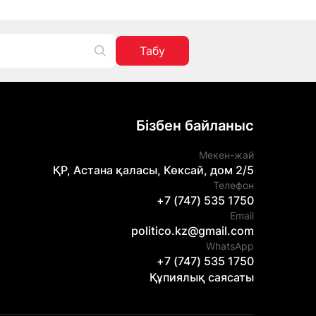
Табу
Бізбен байланыс
Мекен-жай
ҚР, Астана қаласы, Көксай, дом 2/5
Телефон
+7 (747) 535 1750
Email
politico.kz@gmail.com
WhatsApp
+7 (747) 535 1750
Құпиялық саясаты