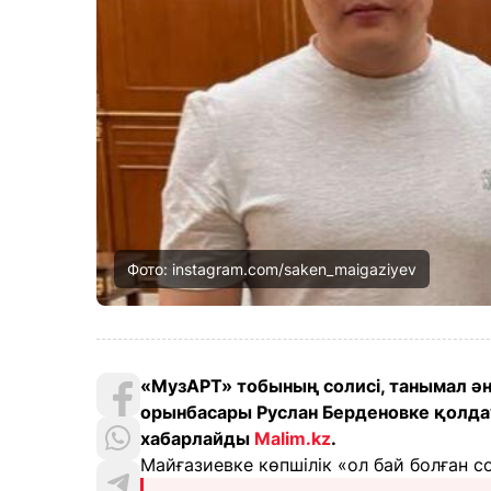
Фото: instagram.com/saken_maigaziyev
«МузАРТ» тобының солисі, танымал ән
орынбасары Руслан Берденовке қолдау 
хабарлайды
Malim.kz
.
Майғазиевке көпшілік «ол бай болған с