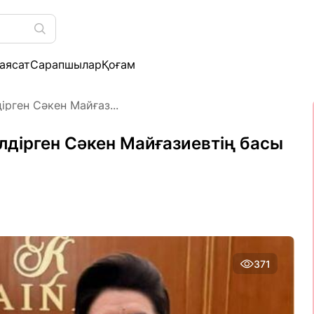
аясат
Сарапшылар
Қоғам
ірген Сәкен Майғаз...
лдірген Сәкен Майғазиевтің басы
371