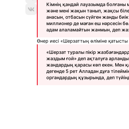
Кімнің қандай лауазымда болғаны м
және мені жақын танып, жақсы біле
анасын, отбасын сүйген жанды биік
миллионер де маған еш нәрсесін бөл
адам алаламайтын жанмын, деп жаз
Өнер иесі «Шерзаттың өліміне қатысты
«Шерзат туралы пікір жазбағандард
жаздым ғой» деп ақталуға арланд
жандардың қарасы көп екен. Мен қа
дегенде 5 рет Алладан дұға тілейм
органдардың құзырында, деп түйінд