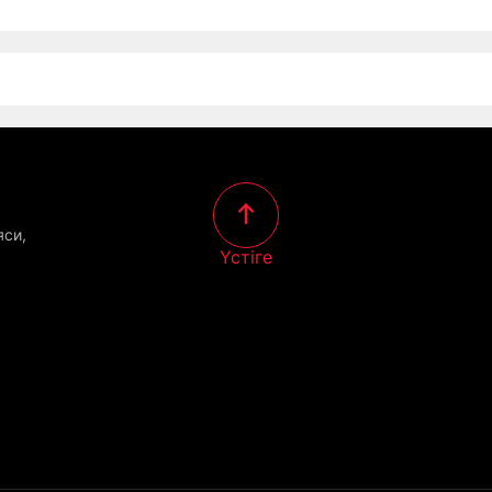
яси,
Үстіге