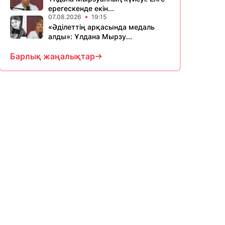
ерегескенде екін...
07.08.2026
19:15
«Әділеттің арқасында медаль
алды»: Ұлдана Мырзу...
Барлық жаңалықтар