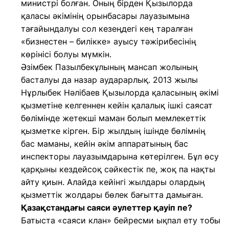
министрі болған. Оның бірден Қызылорда
қаласы әкімінің орынбасары лауазымына
тағайындалуы сол кезеңдегі кең таралған
«бизнестен – билікке» ауысу тәжірибесінің
көрінісі болуы мүмкін.
Әзімбек Пазылбекұлының мансап жолының
басталуы да назар аударарлық. 2013 жылы
Нұрлыбек Нәлібаев Қызылорда қаласының әкімі
қызметіне келгеннен кейін қалалық ішкі саясат
бөлімінде жетекші маман болып мемлекеттік
қызметке кірген. Бір жылдың ішінде бөлімнің
бас маманы, кейін әкім аппаратының бас
инспекторы лауазымдарына көтерілген. Бұл өсу
қарқыны кездейсоқ сәйкестік пе, жоқ па нақты
айту қиын. Алайда кейінгі жылдары олардың
қызметтік жолдары бөлек бағытта дамыған.
Қазақстандағы саяси әулеттер қауіп пе?
Батыста «саяси клан» бейресми ықпал ету тобы