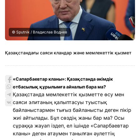
© Sputnik / Владислав Воднев
Қазақстандағы саяси кландар және мемлекеттік қызмет
«Сапарбаевтар кланы»: Қазақстанда әкімдік
отбасылық құрылымға айналып бара ма?
Қазақстанда мемлекеттік қызметте өсу мен
саяси элитаның қалыптасуы туыстық
байланыстармен тығыз байланысты деген пікір
жиі айтылады. Бұл сөздің жаны бар ма? Осы
сұраққа жауап іздеп, ел ішінде «Сапарбаевтар
кланы» деген атаумен танылған әулеттің