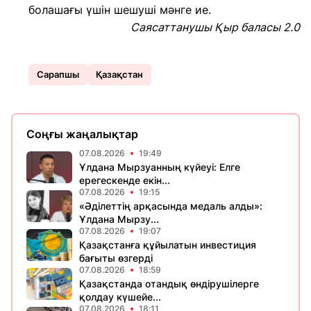
болашағы үшін шешуші мәнге ие.
Саясаттанушы Қыр баласы 2.0
Сарапшы
Қазақстан
Соңғы жаңалықтар
07.08.2026
19:49
Ұлдана Мырзуанның күйеуі: Елге
ерегескенде екін...
07.08.2026
19:15
«Әділеттің арқасында медаль алды»:
Ұлдана Мырзу...
07.08.2026
19:07
Қазақстанға құйылатын инвестиция
бағыты өзгерді
07.08.2026
18:59
Қазақстанда отандық өндірушілерге
қолдау күшейе...
07.08.2026
18:11