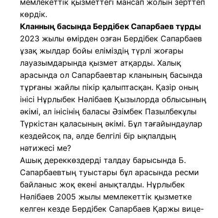
мемлекеттік қызметтегі мансап жолын зерттеп
көрдік.
Кланның басында Бердібек Сапарбаев тұрды
2023 жылы өмірден озған Бердібек Сапарбаев
ұзақ жылдар бойы еліміздің түрлі жоғары
лауазымдарында қызмет атқарды. Халық
арасында ол Сапарбаевтар кланының басында
тұрғаны жайлы пікір қалыптасқан. Қазір оның
інісі Нұрлыбек Нәлібаев Қызылорда облысының
әкімі, ал інісінің баласы Әзімбек Пазылбекұлы
Түркістан қаласының әкімі. Бұл тағайындаулар
кездейсоқ па, әлде белгілі бір ықпалдың
нәтижесі ме?
Ашық дереккөздерді талдау барысында Б.
Сапарбаевтың туыстары бұл арасында ресми
байланыс жоқ екені анықталды. Нұрлыбек
Нәлібаев 2005 жылы мемлекеттік қызметке
келген кезде Бердібек Сапарбаев Қаржы вице-