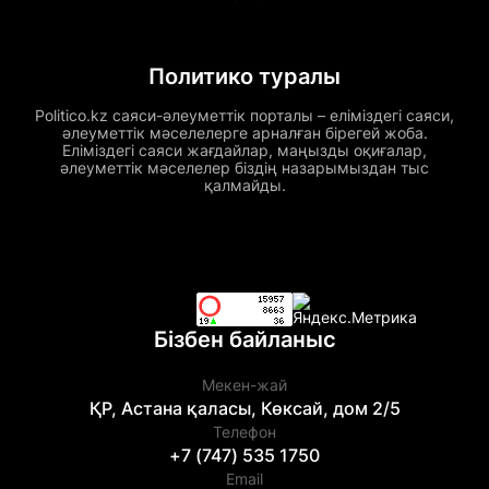
Политико туралы
Politico.kz саяси-әлеуметтік порталы – еліміздегі саяси,
әлеуметтік мәселелерге арналған бірегей жоба.
Еліміздегі саяси жағдайлар, маңызды оқиғалар,
әлеуметтік мәселелер біздің назарымыздан тыс
қалмайды.
Бізбен байланыс
Мекен-жай
ҚР, Астана қаласы, Көксай, дом 2/5
Телефон
+7 (747) 535 1750
Email