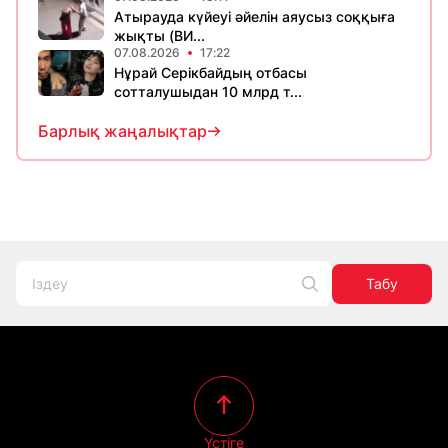
Атырауда күйеуі әйелін аяусыз соққыға
жықты (ВИ...
07.08.2026
17:22
Нұрай Серікбайдың отбасы
сотталушыдан 10 млрд т...
Барлық жаңалықтар
Табу
Үстіге