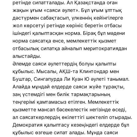
ретінде сипатталады. Ал Қазақстанда оған
жақын ұғым «саяси әулет». Бұл ұғым ұлттық
дәстүрмен сабақтасып, үлкеннің кейінгілерге
жол көрсетуі ретінде көрініс беретін отбасы
ішіндегі қалыптасқан норма. Бірақ бұл мәдени
норма саясатқа енсе, мемлекеттік қызмет
отбасылық сипатқа айналып меритократиядан
алыстайды.
Әлемде саяси әулеттердің болуы қалыпты
құбылыс. Мысалы, АҚШ-та Клинтондар мен
Буштар, Сингапурда Ли Куан Ю әулеті танымал.
Алайда мұндай елдерде саяси жүйе тұрақты,
заң үстемдігі мен билік тармақтарының
теңгерімі қамтамасыз етілген. Мемлекеттік
қызметте мансап бәсекелестік негізінде өседі,
ал саясаткерлердің өкілеттігі шектеліп отырады.
Демократия қалыптасу кезеңіндегі елдерде бұл
құбылыс өзгеше сипат алады. Мұнда саяси