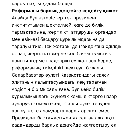
қарсы нақты қадам болды.
Реформаны барлық деңгейге кеңейту қажет
Алайда бұл өзгерістер тек президент
институтымен шектелмей, өзге де билік
тармақтарына, жергілікті атқарушы органдар
мен өзін-өзі басқару құрылымдарына да
таралуы тиіс. Тек жоғары деңгейде ғана әділдік
орнап, жергілікті жерде сол баяғы туыстық
принциптермен кадр іріктеу жалғаса берсе,
реформаның тиімділігі шектеулі болады.
Сапарбаевтар әулеті Қазақстандағы саяси
элитаның қалыптасуындағы кең таралған
үрдістің бір мысалы ғана. Бұл кейс билік
құрылымындағы жүйелік кемшіліктерге назар
аударуға көмектеседі. Саяси әулеттенуден
арылу жеке адамдарға қарсы әрекет емес.
Президент бастамасымен жасалған алғашқы
қадамдарды барлық деңгейде жалғастыру ел