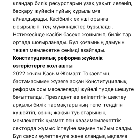
кландар билік ресурстарын ұзақ уақыт иеленіп,
басқару жүйесін тұйық құрылымға
айналдырады. Кәсібилік екінші орынға
ысырылып, тең мүмкіндіктер бұзылады.
Нәтижесінде кәсіби бәсеке жойылып, билік тар
ортада шоғырланады. Бұл қоғамның дамуын
тежеп мемлекетке сенімді азайтады.
Конституциялық реформа жүйелік
өзгерістерге жол ашты
2022 жылы Қасым-Жомарт Тоқаевтың
бастамасымен жүзеге асқан Конституциялық
реформа осы мәселелерді жүйелі түрде шешуге
бағытталды. Президент өз өкілеттігін шектеу
арқылы билік тармақтарының тепе-теңдігін
күшейтіп, өзінің жақын туыстарының
мемлекеттік қызмет пен квазимемлекеттік
секторда жұмыс істеуіне заңмен тыйым салды.
Бұл саяси әулеттенуге және кландық ықпалға