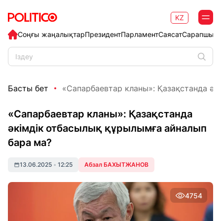
KZ
Соңғы жаңалықтар
Президент
Парламент
Саясат
Сарапшыл
Басты бет
«Сапарбаевтар кланы»: Қазақстанда әкім
«Сапарбаевтар кланы»: Қазақстанда
әкімдік отбасылық құрылымға айналып
бара ма?
13.06.2025
•
12:25
Абзал БАХЫТЖАНОВ
4754