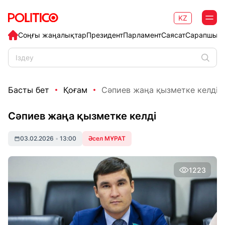
KZ
Соңғы жаңалықтар
Президент
Парламент
Саясат
Сарапшыл
Басты бет
Қоғам
Сәпиев жаңа қызметке келді
Сәпиев жаңа қызметке келді
03.02.2026
•
13:00
Әсел МҰРАТ
1223