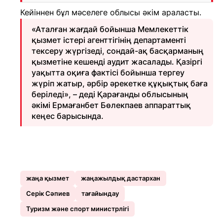
Кейіннен бұл мәселеге облысы әкім араласты.
«Аталған жағдай бойынша Мемлекеттік
қызмет істері агенттігінің департаменті
тексеру жүргізеді, сондай-ақ басқарманың
қызметіне кешенді аудит жасалады. Қазіргі
уақытта оқиға фактісі бойынша тергеу
жүріп жатыр, әрбір әрекетке құқықтық баға
беріледі», – деді Қарағанды облысының
әкімі Ермағанбет Бөлекпаев аппараттық
кеңес барысында.
жаңа қызмет
жаңажылдық дастархан
Серік Сәпиeв
тағайындау
Туризм және спорт министрлігі