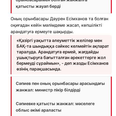
қатысты жауап берді
Оның орынбасары Дәурен Есімханов та болған
оқиғадан кейін мәлімдеме жасап, көпшілікті
арандатуға ермеуге шақырды.
«Қазіргі уақытта әлеуметтік желілер мен
БАҚ-та шындыққа сәйкес келмейтін ақпарат
таралуда. Арандатуға ермей, жағдайды
ушықтыруға бағытталған әрекеттерге жол
бермеуді сұраймын», - деп жазды Есімханов
өзінің парақшасында.
Сәпиев пен оның орынбасары арасындағы
жанжал: министр пікір білдірді
Сәпиевке қатысты жанжал: мәселеге
облыс әкімі араласты