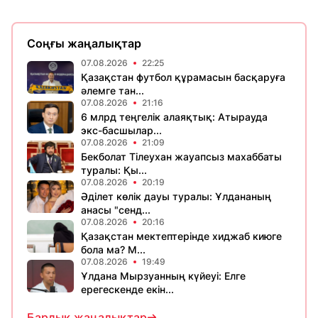
Соңғы жаңалықтар
07.08.2026
22:25
Қазақстан футбол құрамасын басқаруға
әлемге тан...
07.08.2026
21:16
6 млрд теңгелік алаяқтық: Атырауда
экс-басшылар...
07.08.2026
21:09
Бекболат Тілеухан жауапсыз махаббаты
туралы: Қы...
07.08.2026
20:19
Әділет көлік дауы туралы: Ұлдананың
анасы "сенд...
07.08.2026
20:16
Қазақстан мектептерінде хиджаб киюге
бола ма? М...
07.08.2026
19:49
Ұлдана Мырзуанның күйеуі: Елге
ерегескенде екін...
Барлық жаңалықтар