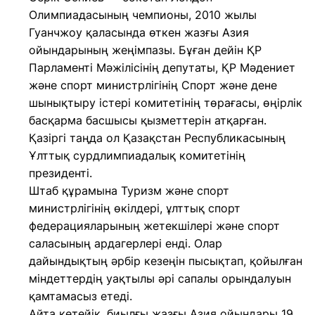
Олимпиадасының чемпионы, 2010 жылы
Гуанчжоу қаласында өткен жазғы Азия
ойындарының жеңімпазы. Бұған дейін ҚР
Парламенті Мәжілісінің депутаты, ҚР Мәдениет
және спорт министрлігінің Спорт және дене
шынықтыру істері комитетінің төрағасы, өңірлік
басқарма басшысы қызметтерін атқарған.
Қазіргі таңда ол Қазақстан Республикасының
Ұлттық сурдлимпиадалық комитетінің
президенті.
Штаб құрамына Туризм және спорт
министрлігінің өкілдері, ұлттық спорт
федерацияларының жетекшілері және спорт
саласының ардагерлері енді. Олар
дайындықтың әрбір кезеңін пысықтап, қойылған
міндеттердің уақтылы әрі сапалы орындалуын
қамтамасыз етеді.
Айта кетейік, биылғы жазғы Азия ойындары 19