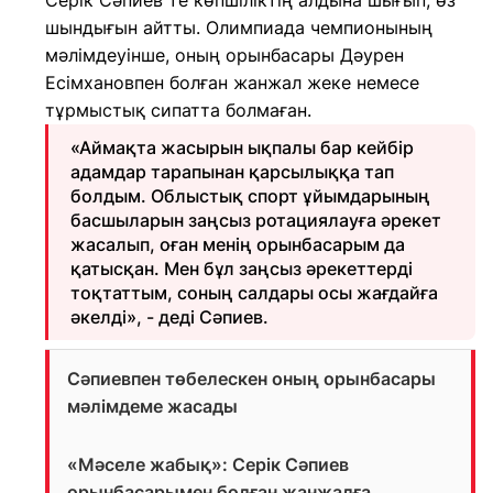
Серік Сәпиев те көпшіліктің алдына шығып, өз
шындығын айтты. Олимпиада чемпионының
мәлімдеуінше, оның орынбасары Дәурен
Есімхановпен болған жанжал жеке немесе
тұрмыстық сипатта болмаған.
«Аймақта жасырын ықпалы бар кейбір
адамдар тарапынан қарсылыққа тап
болдым. Облыстық спорт ұйымдарының
басшыларын заңсыз ротациялауға әрекет
жасалып, оған менің орынбасарым да
қатысқан. Мен бұл заңсыз әрекеттерді
тоқтаттым, соның салдары осы жағдайға
әкелді», - деді Сәпиев.
Сәпиевпен төбелескен оның орынбасары
мәлімдеме жасады
«Мәселе жабық»: Серік Сәпиев
орынбасарымен болған жанжалға