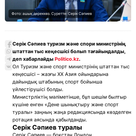
Фото: ашық дереккөз. Суретте: Серік Сәпиев
Серік Сәпиев туризм және спори министрінің
штаттан тыс кеңесшісі болып тағайындалды,
деп хабарлайды
Politico.kz
.
Ол Туризм және спорт министрінің штаттан тыс
кеңесшісі – жазғы ХХ Азия ойындарына
дайындық штабының спорт бойынша
үйлестірушісі болды.
Министрліктің мәліметінше, бұл шешім былтыр
күшіне енген «Дене шынықтыру және спорт
туралы» заңның жаңа редакциясында көзделген
ротация аясында қабылданды.
Серік Сәпиев туралы
Серік Сәпиев — бокстан Лондон