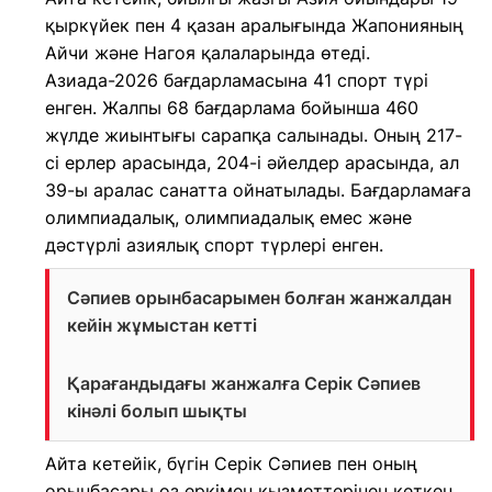
қыркүйек пен 4 қазан аралығында Жапонияның
Айчи және Нагоя қалаларында өтеді.
Азиада-2026 бағдарламасына 41 спорт түрі
енген. Жалпы 68 бағдарлама бойынша 460
жүлде жиынтығы сарапқа салынады. Оның 217-
сі ерлер арасында, 204-і әйелдер арасында, ал
39-ы аралас санатта ойнатылады. Бағдарламаға
олимпиадалық, олимпиадалық емес және
дәстүрлі азиялық спорт түрлері енген.
Сәпиев орынбасарымен болған жанжалдан
кейін жұмыстан кетті
Қарағандыдағы жанжалға Серік Сәпиев
кінәлі болып шықты
Айта кетейік, бүгін Серік Сәпиев пен оның
орынбасары өз еркімен қызметтерінен кеткен