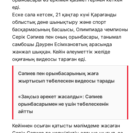
еді.
Еске сала кетсек, 21 қаңтар күні Қарағанды
облыстық дене шынықтыру және спорт
басқармасының басшысы, Олимпиада чемпионы
Серік Сәпиев пен оның орынбасары, танымал
самбошы Дәурен Есімхановтың арасында
жанжал шыққан. Кейін әлеуметтік желіде
оқиғаның видеосы тараған еді.
Сәпиев пен орынбасарының жаға
жыртысып төбелескен видеосы тарады
«Заңсыз әрекет жасалды»: Сәпиев
орынбасарымен не үшін төбелескенін
айтты
Кейіннен осыған қатысты мәлімдеме жасаған