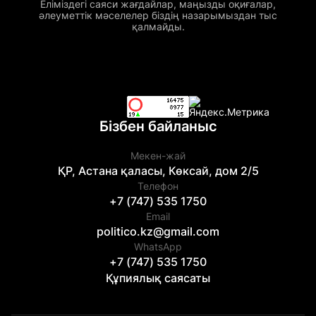
Еліміздегі саяси жағдайлар, маңызды оқиғалар,
әлеуметтік мәселелер біздің назарымыздан тыс
қалмайды.
Бізбен байланыс
Мекен-жай
ҚР, Астана қаласы, Көксай, дом 2/5
Телефон
+7 (747) 535 1750
Email
politico.kz@gmail.com
WhatsApp
+7 (747) 535 1750
Құпиялық саясаты