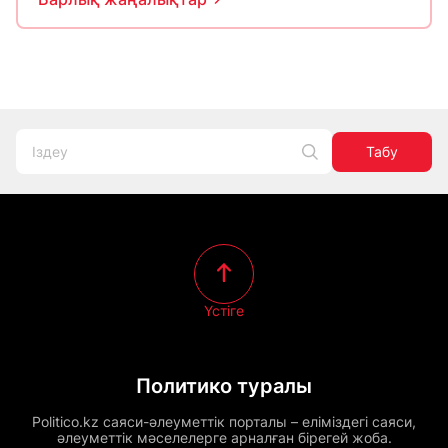
Табу
Үстіге
Политико туралы
Politico.kz саяси-әлеуметтік порталы – еліміздегі саяси,
әлеуметтік мәселелерге арналған бірегей жоба.