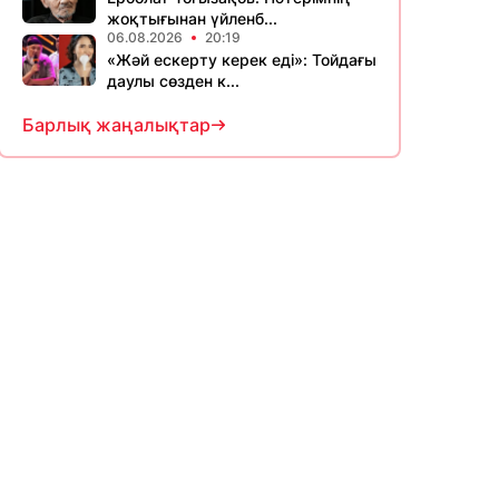
жоқтығынан үйленб...
06.08.2026
20:19
«Жәй ескерту керек еді»: Тойдағы
даулы сөзден к...
Барлық жаңалықтар