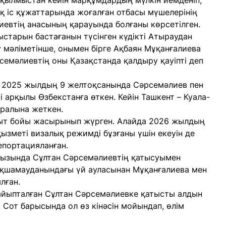
і қылмыстан кейін марқұмдардың мүлкін иемденіп,
қ іс құжаттарында жоғалған отбасы мүшелерінің
иевтің анасының қарауында болғаны көрсетілген.
ыстарын бастағанын түсінген күдікті Атыраудан
у мәліметінше, онымен бірге Ақбаян Мұқанғалиева
рсемәлиевтің оны Қазақстанда қалдыру қауіпті деп
, 2025 жылдың 9 желтоқсанында Сәрсемәлиев пен
і арқылы Өзбекстанға өткен. Кейін Ташкент – Куала-
аралына жеткен.
қыт бойы жасырынып жүрген. Алайда 2026 жылдың
ызметі визалық режимді бұзғаны үшін екеуін де
депортацияланған.
рызында Сұлтан Сәрсемәлиевтің қатысуымен
 ықшамауданындағы үй ауласынан Мұқанғалиева мен
лған.
п айыпталған Сұлтан Сәрсемәлиевке қатысты алдын
 Сот барысында ол өз кінәсін мойындап, өлім