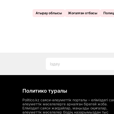
Атырау облысы
Жоғалған отбасы
Полиц
Политико туралы
Politico.kz саяси-әлеуметтік порталы – еліміздегі са
әлеуметтік мәселелерге арналған бірегей жоба.
Еліміздегі саяси жағдайлар, маңызды оқиғалар,
әлеуметтік мәселелер біздің назарымыздан тыс