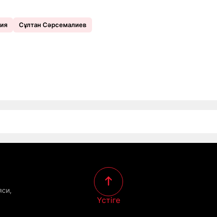
ия
Сұлтан Сәрсемалиев
яси,
Үстіге