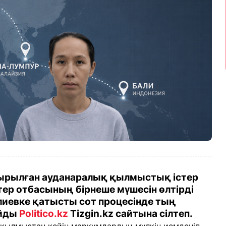
рылған ауданаралық қылмыстық істер
ер отбасының бірнеше мүшесін өлтірді
лиевке қатысты сот процесінде тың
айды
Politico.kz
Tizgin.kz сайтына сілтеп.