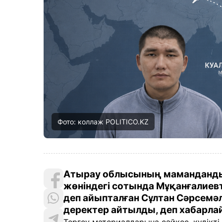
Фото: коллаж POLITICO.KZ
Атырау облысының маманданды
жөніндегі сотында Мұқанғалиевт
деп айыпталған Сұлтан Сәрсемә
деректер айтылды, деп хабарл