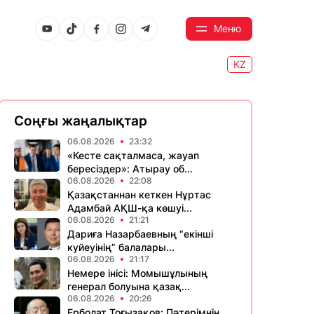
Меню
KZ
Соңғы жаңалықтар
06.08.2026
23:32
«Кесте сақталмаса, жауап
бересіздер»: Атырау об...
06.08.2026
22:08
Қазақстаннан кеткен Нұртас
Адамбай АҚШ-қа көшуі...
06.08.2026
21:21
Дариға Назарбаевның “екінші
куйеуінің” балалары...
06.08.2026
21:17
Немере інісі: Момышұлының
генерал болуына қазақ...
06.08.2026
20:26
Ерболат Тоғызақов: Пәтерімнің