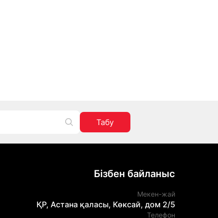
Табу
Бізбен байланыс
Мекен-жай
ҚР, Астана қаласы, Көксай, дом 2/5
Телефон