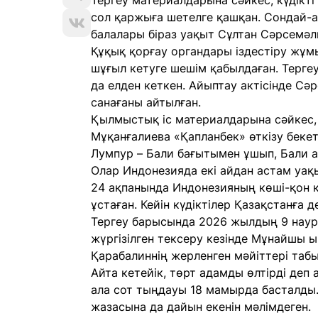
Тергеу материалдарына сәйкес, күдікт
сол қаржыға шетелге қашқан. Сондай-а
балалары біраз уақыт Сұлтан Сәрсемәл
Құқық қорғау органдары іздестіру жұм
шұғыл кетуге шешім қабылдаған. Терге
да елден кеткен. Айыптау актісінде Сә
санағаны айтылған.
Қылмыстық іс материалдарына сәйкес
Мұқанғалиева «Қапланбек» өткізу бекет
Лумпур – Бали бағытымен ұшып, Бали 
Олар Индонезияда екі айдан астам уа
24 ақпанында Индонезияның көші-қон қ
ұстаған. Кейін күдіктілер Қазақстанға 
Тергеу барысында 2026 жылдың 9 нау
жүргізілген тексеру кезінде Мұнайшы
Қарабалиннің жерленген мәйіттері табы
Айта кетейік, төрт адамды өлтірді де
ала сот тыңдауы 18 мамырда басталды.
жазасына да дайын екенін мәлімдеген.