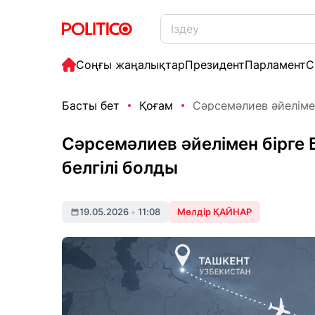
Соңғы жаңалықтар
Президент
Парламент
С
Басты бет
Қоғам
Сәрсемәлиев әйелімен
Сәрсемәлиев әйелімен бірге 
белгілі болды
19.05.2026
•
11:08
Мөлдір ҚАЙНАР