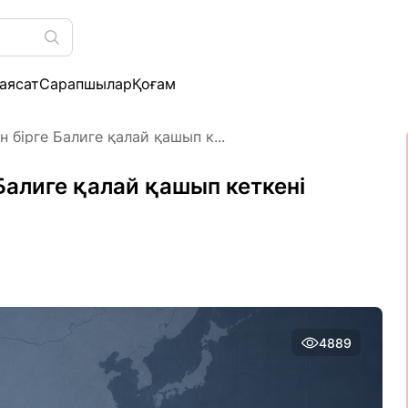
аясат
Сарапшылар
Қоғам
 бірге Балиге қалай қашып к...
Балиге қалай қашып кеткені
4889