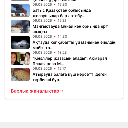
09.08.2026
16:30
Батыс Қазақстан облысында
жолаушылар бар автобу...
09.08.2026
15:22
Маңғыстауда мұнай кен орнында өрт
шықты
09.08.2026
14:30
Ақтауда көпқабатты үй маңынан әйелдің
мәйіті та...
09.08.2026
13:23
“Кінәлілер жазасын алады”: Ақмарал
Әлназарова М...
09.08.2026
12:17
Атырауда балаға күш көрсетті деген
тәрбиеші бұр...
Барлық жаңалықтар