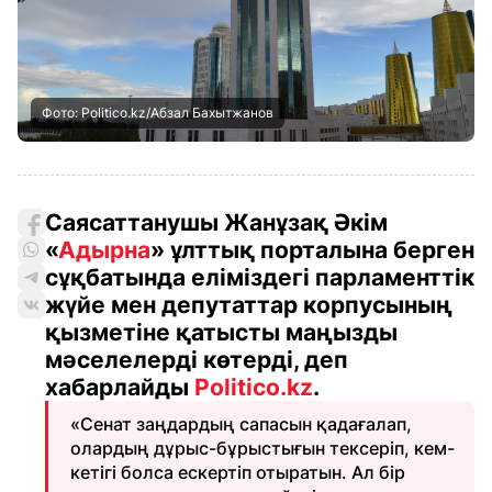
Фото: Politico.kz/Абзал Бахытжанов
Саясаттанушы Жанұзақ Әкім
«
Адырна
» ұлттық порталына берген
сұқбатында еліміздегі парламенттік
жүйе мен депутаттар корпусының
қызметіне қатысты маңызды
мәселелерді көтерді, деп
хабарлайды
Politico.kz
.
«Сенат заңдардың сапасын қадағалап,
олардың дұрыс-бұрыстығын тексеріп, кем-
кетігі болса ескертіп отыратын. Ал бір