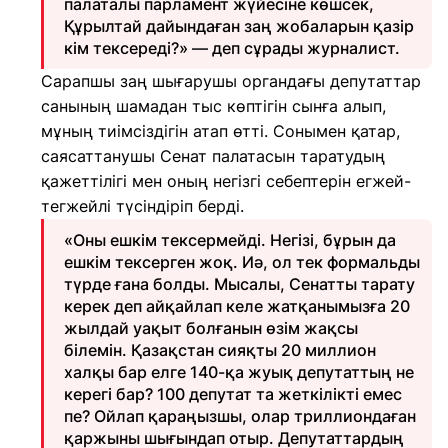
палаталы парламент жүйесіне көшсек,
Құрылтай дайындаған заң жобаларын қазір
кім тексереді?» — деп сұрады журналист.
Сарапшы заң шығарушы органдағы депутаттар
санының шамадан тыс көптігін сынға алып,
мұның тиімсіздігін атап өтті. Сонымен қатар,
саясаттанушы Сенат палатасын таратудың
қажеттілігі мен оның негізгі себептерін егжей-
тегжейлі түсіндіріп берді.
«Оны ешкім тексермейді. Негізі, бұрын да
ешкім тексерген жоқ. Иә, ол тек формальды
түрде ғана болды. Мысалы, Сенатты тарату
керек деп айқайлап келе жатқанымызға 20
жылдай уақыт болғанын өзім жақсы
білемін. Қазақстан сияқты 20 миллион
халқы бар елге 140-қа жуық депутаттың не
керегі бар? 100 депутат та жеткілікті емес
пе? Ойлап қараңызшы, олар триллиондаған
қаржыны шығындап отыр. Депутаттардың