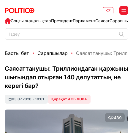
KZ
Соңғы жаңалықтар
Президент
Парламент
Саясат
Сарапшыл
Басты бет
Сарапшылар
Саясаттанушы: Триллио
Саясаттанушы: Триллиондаған қаржыны
шығындап отырған 140 депутаттың не
керегі бар?
03.07.2026
•
18:01
Қарақат АСЫЛОВА
489