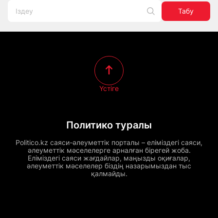
Табу
Үстіге
Политико туралы
Politico.kz саяси-әлеуметтік порталы – еліміздегі саяси,
әлеуметтік мәселелерге арналған бірегей жоба.
Еліміздегі саяси жағдайлар, маңызды оқиғалар,
әлеуметтік мәселелер біздің назарымыздан тыс
қалмайды.