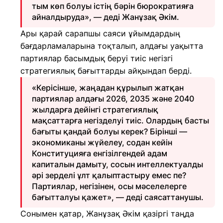
тым көп болуы істің бәрін бюрократияға
айналдыруда», — деді Жанұзақ Әкім.
Ары қарай сарапшы саяси ұйымдардың
бағдарламаларына тоқталып, алдағы уақытта
партиялар басымдық беруі тиіс негізгі
стратегиялық бағыттарды айқындап берді.
«Керісінше, жаңадан құрылып жатқан
партиялар алдағы 2026, 2035 және 2040
жылдарға дейінгі стратегиялық
мақсаттарға негізделуі тиіс. Олардың басты
бағыты қандай болуы керек? Бірінші —
экономиканы жүйелеу, содан кейін
Конституцияға енгізілгендей адам
капиталын дамыту, сосын интеллектуалды
әрі зерделі ұлт қалыптастыру емес пе?
Партиялар, негізінен, осы мәселелерге
бағытталуы қажет», — деді саясаттанушы.
Сонымен қатар, Жанұзақ Әкім қазіргі таңда