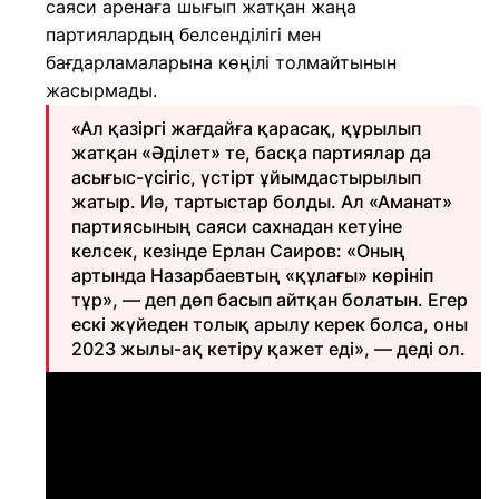
саяси аренаға шығып жатқан жаңа
партиялардың белсенділігі мен
бағдарламаларына көңілі толмайтынын
жасырмады.
«Ал қазіргі жағдайға қарасақ, құрылып
жатқан «Әділет» те, басқа партиялар да
асығыс-үсігіс, үстірт ұйымдастырылып
жатыр. Иә, тартыстар болды. Ал «Аманат»
партиясының саяси сахнадан кетуіне
келсек, кезінде Ерлан Саиров: «Оның
артында Назарбаевтың «құлағы» көрініп
тұр», — деп дөп басып айтқан болатын. Егер
ескі жүйеден толық арылу керек болса, оны
2023 жылы-ақ кетіру қажет еді», — деді ол.