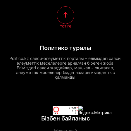
Үстіге
Политико туралы
Politico.kz саяси-әлеуметтік порталы – еліміздегі саяси,
әлеуметтік мәселелерге арналған бірегей жоба.
Еліміздегі саяси жағдайлар, маңызды оқиғалар,
әлеуметтік мәселелер біздің назарымыздан тыс
қалмайды.
Бізбен байланыс
Мекен-жай