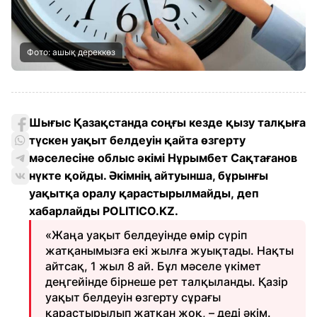
Фото: ашық дереккөз
Шығыс Қазақстанда соңғы кезде қызу талқыға
түскен уақыт белдеуін қайта өзгерту
мәселесіне облыс әкімі Нұрымбет Сақтағанов
нүкте қойды. Әкімнің айтуынша, бұрынғы
уақытқа оралу қарастырылмайды, деп
хабарлайды POLITICO.KZ
.
«Жаңа уақыт белдеуінде өмір сүріп
жатқаны­мызға екі жылға жуықтады. Нақты
айтсақ, 1 жыл 8 ай. Бұл мәселе үкімет
деңгейінде бірнеше рет талқыланды. Қазір
уақыт белдеуін өзгерту сұрағы
қарастырылып жатқан жоқ, – деді әкім.