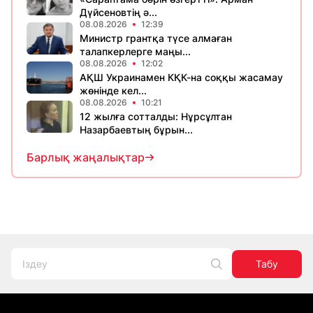
Дүйсеновтің ә...
08.08.2026
12:39
Министр грантқа түсе алмаған
талапкерлерге маңы...
08.08.2026
12:02
АҚШ Украинамен КҚК-на соққы жасамау
жөнінде кел...
08.08.2026
10:21
12 жылға сотталды: Нұрсұлтан
Назарбаевтың бұрын...
Барлық жаңалықтар
Табу