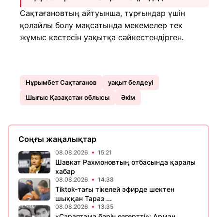
Сақтағановтың айтуынша, тұрғындар үшін
қолайлы болу мақсатында мекемелер тек
жұмыс кестесін уақытқа сәйкестендірген.
Нұрымбет Сақтағанов
уақыт белдеуі
Шығыс Қазақстан облысы
Әкім
Соңғы жаңалықтар
08.08.2026
15:21
Шавкат Рахмоновтың отбасында қаралы
хабар
08.08.2026
14:38
Tiktok-тағы тікелей эфирде шектен
шыққан Тараз ...
08.08.2026
13:35
«Сараптама бәрін өзгертті»: Арман