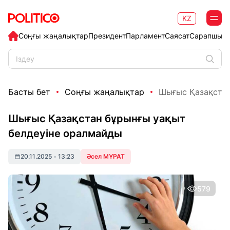
KZ
Соңғы жаңалықтар
Президент
Парламент
Саясат
Сарапшыл
Басты бет
Соңғы жаңалықтар
Шығыс Қазақстан
Шығыс Қазақстан бұрынғы уақыт
белдеуіне оралмайды
20.11.2025
•
13:23
Әсел МҰРАТ
579