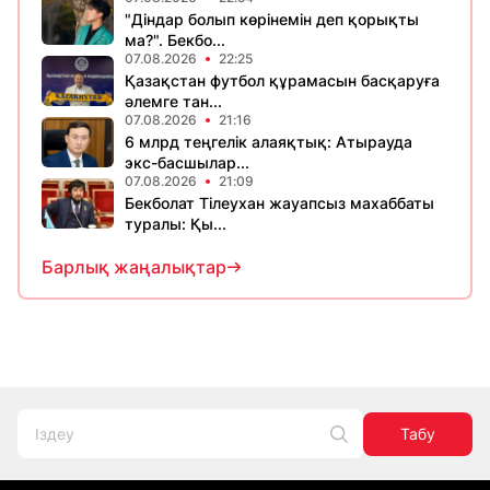
"Діндар болып көрінемін деп қорықты
ма?". Бекбо...
07.08.2026
22:25
Қазақстан футбол құрамасын басқаруға
әлемге тан...
07.08.2026
21:16
6 млрд теңгелік алаяқтық: Атырауда
экс-басшылар...
07.08.2026
21:09
Бекболат Тілеухан жауапсыз махаббаты
туралы: Қы...
Барлық жаңалықтар
Табу