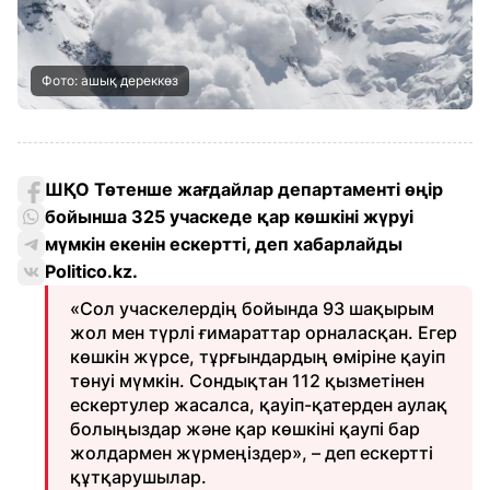
Фото: ашық дереккөз
ШҚО Төтенше жағдайлар департаменті өңір
бойынша 325 учаскеде қар көшкіні жүруі
мүмкін екенін ескертті, деп хабарлайды
Politico.kz.
«Сол учаскелердің бойында 93 шақырым
жол мен түрлі ғимараттар орналасқан. Егер
көшкін жүрсе, тұрғындардың өміріне қауіп
төнуі мүмкін. Сондықтан 112 қызметінен
ескертулер жасалса, қауіп-қатерден аулақ
болыңыздар және қар көшкіні қаупі бар
жолдармен жүрмеңіздер», – деп ескертті
құтқарушылар.