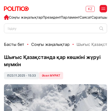
KZ
Соңғы жаңалықтар
Президент
Парламент
Саясат
Сарапшыл
Басты бет
Соңғы жаңалықтар
Шығыс Қазақстан
Шығыс Қазақстанда қар көшкіні жүруі
мүмкін
23.11.2025
•
15:33
Әсел МҰРАТ
649