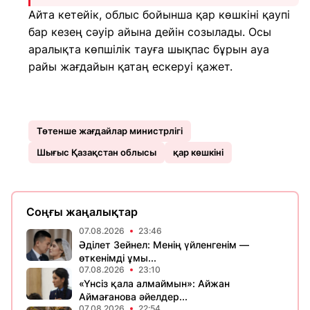
Айта кетейік, облыс бойынша қар көшкіні қаупі
бар кезең сәуір айына дейін созылады. Осы
аралықта көпшілік тауға шықпас бұрын ауа
райы жағдайын қатаң ескеруі қажет.
Төтенше жағдайлар министрлігі
Шығыс Қазақстан облысы
қар көшкіні
Соңғы жаңалықтар
07.08.2026
23:46
Әділет Зейнел: Менің үйленгенім —
өткенімді ұмы...
07.08.2026
23:10
«Үнсіз қала алмаймын»: Айжан
Аймағанова әйелдер...
07.08.2026
22:54