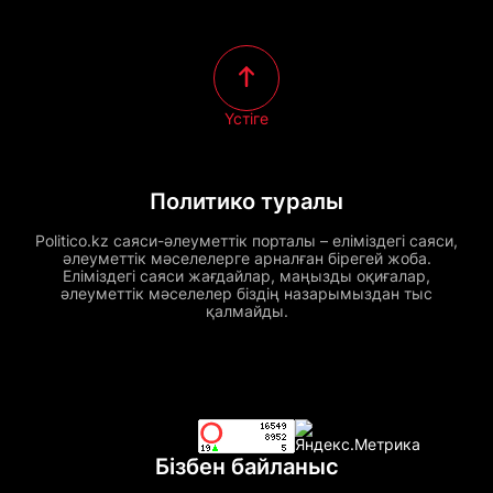
Үстіге
Политико туралы
Politico.kz саяси-әлеуметтік порталы – еліміздегі саяси,
әлеуметтік мәселелерге арналған бірегей жоба.
Еліміздегі саяси жағдайлар, маңызды оқиғалар,
әлеуметтік мәселелер біздің назарымыздан тыс
қалмайды.
Бізбен байланыс