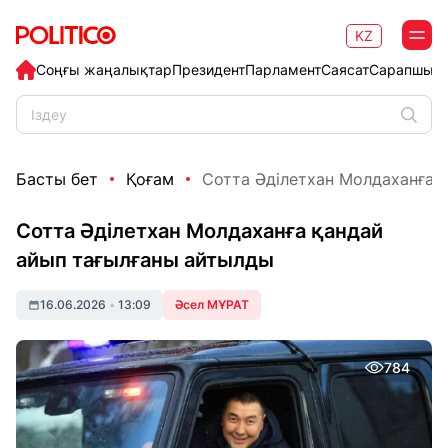
KZ
Соңғы жаңалықтар
Президент
Парламент
Саясат
Сарапшыл
Басты бет
Қоғам
Сотта Әділетхан Молдаханға қ
Сотта Әділетхан Молдаханға қандай
айып тағылғаны айтылды
16.06.2026
•
13:09
Әсел МҰРАТ
784