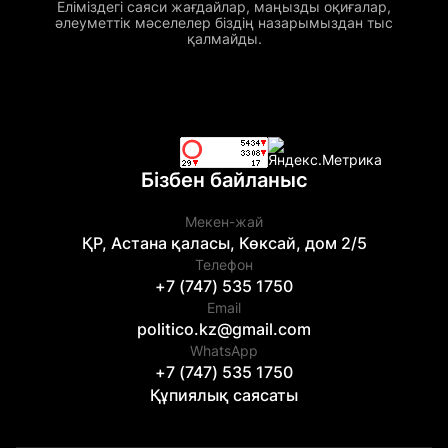
Еліміздегі саяси жағдайлар, маңызды оқиғалар,
әлеуметтік мәселелер біздің назарымыздан тыс
қалмайды.
Бізбен байланыс
Мекен-жай
ҚР, Астана қаласы, Көксай, дом 2/5
Телефон
+7 (747) 535 1750
Email
politico.kz@gmail.com
WhatsApp
+7 (747) 535 1750
Құпиялық саясаты