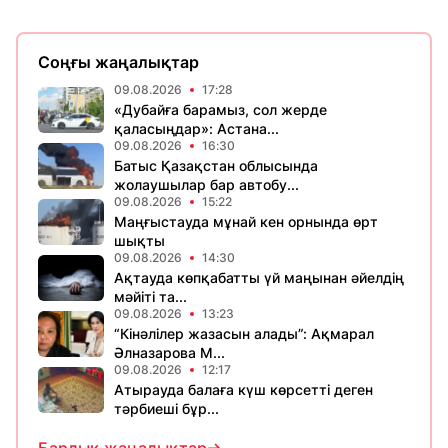
Соңғы жаңалықтар
09.08.2026
17:28
«Дубайға барамыз, сол жерде
қаласыңдар»: Астана...
09.08.2026
16:30
Батыс Қазақстан облысында
жолаушылар бар автобу...
09.08.2026
15:22
Маңғыстауда мұнай кен орнында өрт
шықты
09.08.2026
14:30
Ақтауда көпқабатты үй маңынан әйелдің
мәйіті та...
09.08.2026
13:23
“Кінәлілер жазасын алады”: Ақмарал
Әлназарова М...
09.08.2026
12:17
Атырауда балаға күш көрсетті деген
тәрбиеші бұр...