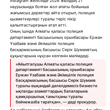
Instagram желісінде 2026 жылдың 21
наурызында болған жол апаты бойынша
жағымсыз деректер айта отырып, полиция
қызметкерлері туралы теріс пікір
қалыптастырғанын атап өтті.
Оның ішінде Алматы қаласы полиция
департаменті басшысының орынбасары Ержан
Ұзабаев және Әкімшілік полиция
басқармасының басшысы Серік Шумаевтың
құқықтарына нұқсан келгенін мәлімдеді.
«Айыпталушы Алматы қаласы полиция
департаменті басшысының орынбасары
Ержан Ұзабаев және Әкімшілік полиция
басқармасының басшысы Серік Шумаев
туралы ешқандай дәлелдемесіз бизнесте
ықпалды азаматтардың балаларына
қамқоршылық танытқаны туралы
бейнежазба таратқан», — деді прокурор.