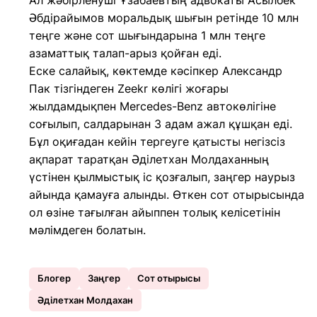
Ал жәбірленуші Ұзабаевтың адвокаты Асылбек
Әбдірайымов моральдық шығын ретінде 10 млн
теңге және сот шығындарына 1 млн теңге
азаматтық талап-арыз қойған еді.
Еске салайық, көктемде кәсіпкер Александр
Пак тізгіндеген Zeekr көлігі жоғары
жылдамдықпен Mercedes-Benz автокөлігіне
соғылып, салдарынан 3 адам ажал құшқан еді.
Бұл оқиғадан кейін тергеуге қатысты негізсіз
ақпарат таратқан Әділетхан Молдаханның
үстінен қылмыстық іс қозғалып, заңгер наурыз
айында қамауға алынды. Өткен сот отырысында
ол өзіне тағылған айыппен толық келісетінін
мәлімдеген болатын.
Блогер
Заңгер
Сот отырысы
Әділетхан Молдахан