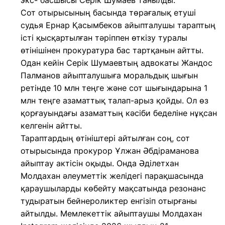
экс- басшысы Серік Шумаев танылды.
Сот отырысының басында төрағалық етуші
судья Ернар Қасымбеков айыпталушы тараптың
істі қысқартылған тәріппен өткізу туралы
өтінішінен прокуратура бас тартқанын айтты.
Одан кейін Серік Шумаевтың адвокаты Жандос
Палманов айыпталушыға моральдық шығын
ретінде 10 млн теңге және сот шығындарына 1
млн теңге азаматтық талап-арыз қойды. Ол өз
қорғауындағы азаматтың кәсіби беделіне нұқсан
келгенін айтты.
Тараптардың өтініштері айтылған соң, сот
отырысында прокурор Ұлжан Әбдіраманова
айыптау актісін оқыды. Онда Әділетхан
Молдахан әлеуметтік желідегі парақшасында
қараушыларды көбейту мақсатында резонанс
тудыратын бейнероликтер енгізіп отырғаны
айтылды. Мемлекеттік айыптаушы Молдахан