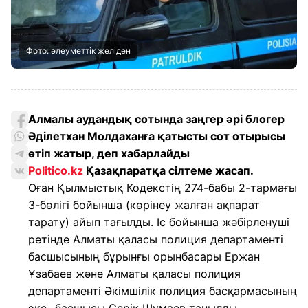
Фото: әлеуметтік желіден
Алмалы аудандық сотында заңгер әрі блогер
Әділетхан Молдаханға қатысты сот отырысы
өтіп жатыр, деп хабарлайды
Politico.kz
Қазақпаратқа сілтеме жасап
.
Оған Қылмыстық Кодекстің 274-бабы 2-тармағы
3-бөлігі бойынша (көрінеу жалған ақпарат
тарату) айып тағылды. Іс бойынша жәбірленуші
ретінде Алматы қаласы полиция департаменті
басшысының бұрынғы орынбасары Ержан
Ұзабаев және Алматы қаласы полиция
департаменті Әкімшілік полиция басқармасының