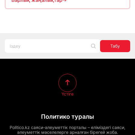
Барлық жаңалықтар
Табу
Үстіге
Политико туралы
Politico.kz саяси-әлеуметтік порталы – еліміздегі саяси,
әлеуметтік мәселелерге арналған бірегей жоба.