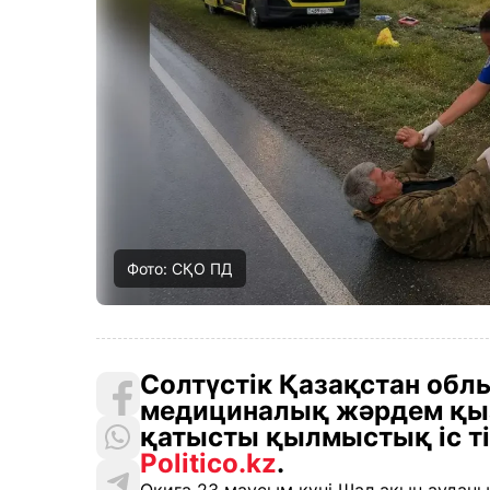
Фото: СҚО ПД
Солтүстік Қазақстан обл
медициналық жәрдем қыз
қатысты қылмыстық іс ті
Politico.kz
.