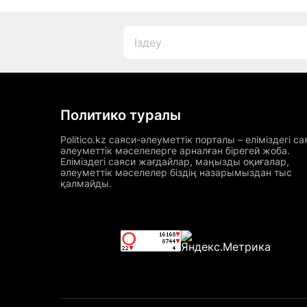
Политико туралы
Politico.kz саяси-әлеуметтік порталы – еліміздегі са
әлеуметтік мәселелерге арналған бірегей жоба.
Еліміздегі саяси жағдайлар, маңызды оқиғалар,
әлеуметтік мәселелер біздің назарымыздан тыс
қалмайды.