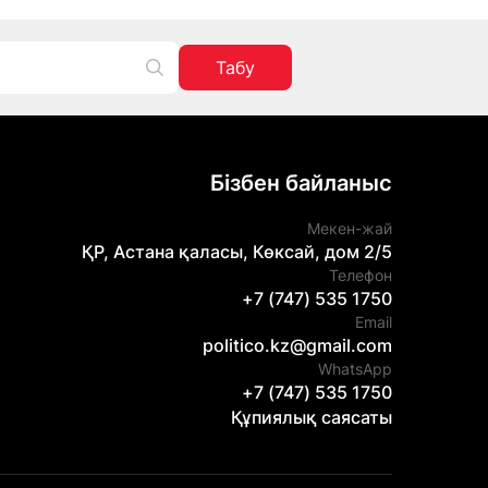
Табу
Бізбен байланыс
Мекен-жай
ҚР, Астана қаласы, Көксай, дом 2/5
Телефон
+7 (747) 535 1750
Email
politico.kz@gmail.com
WhatsApp
+7 (747) 535 1750
Құпиялық саясаты