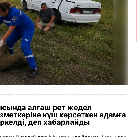
ысында алғаш рет жедел
меткеріне күш көрсеткен адамға
ркелді, деп хабарлайды