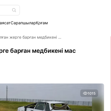
аясат
Сарапшылар
Қоғам
ған жерге барған медбикені ...
ге барған медбикені мас
1015