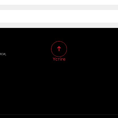
яси,
Үстіге