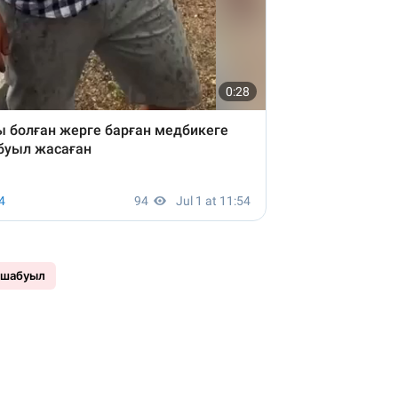
шабуыл