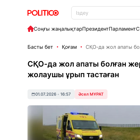
Соңғы жаңалықтар
Президент
Парламент
С
Басты бет
Қоғам
СҚО-да жол апаты бол
СҚО-да жол апаты болған жер
жолаушы ұрып тастаған
01.07.2026
•
16:57
Әсел МҰРАТ