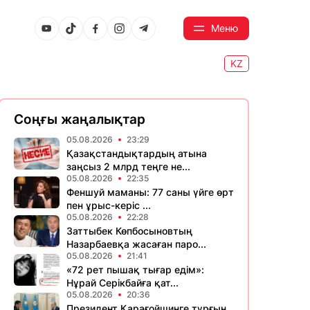
Меню
KZ
Соңғы жаңалықтар
05.08.2026
23:29
Қазақстандықтардың атына
заңсыз 2 млрд теңге не...
05.08.2026
22:35
Феншуй маманы: 77 саны үйге өрт
пен ұрыс-керіс ...
05.08.2026
22:28
Заттыбек Көпбосыновтың
Назарбаевқа жасаған паро...
05.08.2026
21:41
«72 рет пышақ тығар едім»:
Нұрай Серікбайға қат...
05.08.2026
20:36
Президент Қарағойшинге тұрғын