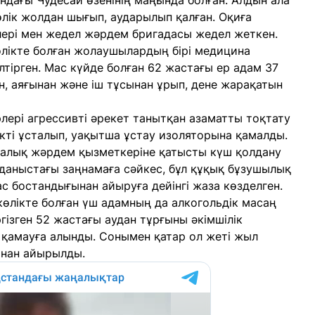
ндағы Чудесай өзенінің маңында болған. Алдын ала
лік жолдан шығып, аударылып қалған. Оқиға
лері мен жедел жәрдем бригадасы жедел жеткен.
өлікте болған жолаушылардың бірі медицина
тірген. Мас күйде болған 62 жастағы ер адам 37
н, аяғынан және іш тұсынан ұрып, дене жарақатын
ері агрессивті әрекет танытқан азаматты тоқтату
ікті ұсталып, уақытша ұстау изоляторына қамалды.
алық жәрдем қызметкеріне қатысты күш қолдану
лданыстағы заңнамаға сәйкес, бұл құқық бұзушылық
ас бостандығынан айыруға дейінгі жаза көзделген.
көлікте болған үш адамның да алкогольдік масаң
гізген 52 жастағы аудан тұрғыны әкімшілік
е қамауға алынды. Сонымен қатар ол жеті жыл
ынан айырылды.