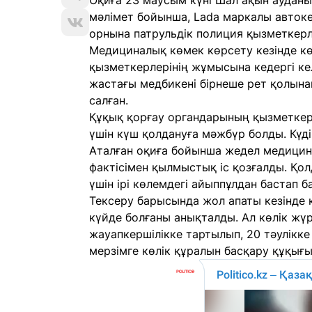
Оқиға 23 маусым күні Шал ақын ауданы
мәлімет бойынша, Lada маркалы автокө
орнына патрульдік полиция қызметкер
Медициналық көмек көрсету кезінде к
қызметкерлерінің жұмысына кедергі кел
жастағы медбикені бірнеше рет қолына
салған.
Құқық қорғау органдарының қызметкерл
үшін күш қолдануға мәжбүр болды. Күд
Аталған оқиға бойынша жедел медицин
фактісімен қылмыстық іс қозғалды. Қо
үшін ірі көлемдегі айыппұлдан бастап б
Тексеру барысында жол апаты кезінде 
күйде болғаны анықталды. Ал көлік жүр
жауапкершілікке тартылып, 20 тәулікк
мерзімге көлік құралын басқару құқығ