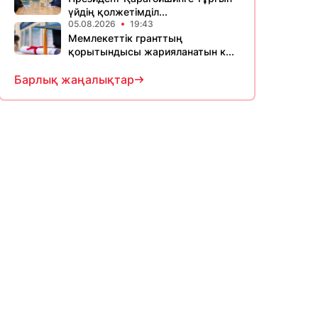
үйдің қолжетімділ...
05.08.2026
19:43
Мемлекеттік гранттың
қорытындысы жарияланатын к...
Барлық жаңалықтар