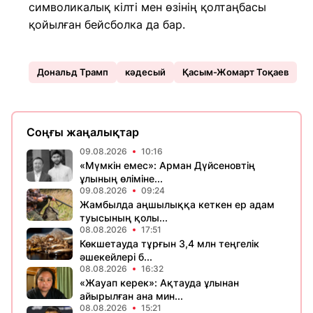
символикалық кілті мен өзінің қолтаңбасы
қойылған бейсболка да бар.
Дональд Трамп
кәдесый
Қасым-Жомарт Тоқаев
Соңғы жаңалықтар
09.08.2026
10:16
«Мүмкін емес»: Арман Дүйсеновтің
ұлының өліміне...
09.08.2026
09:24
Жамбылда аңшылыққа кеткен ер адам
туысының қолы...
08.08.2026
17:51
Көкшетауда тұрғын 3,4 млн теңгелік
әшекейлері б...
08.08.2026
16:32
«Жауап керек»: Ақтауда ұлынан
айырылған ана мин...
08.08.2026
15:21