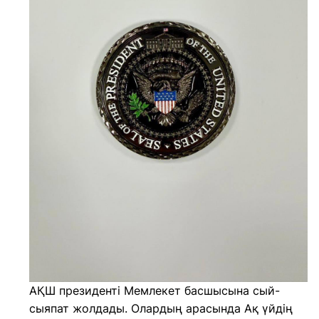
АҚШ президенті Мемлекет басшысына сый-
сыяпат жолдады. Олардың арасында Ақ үйдің