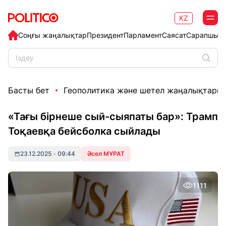
KZ
Соңғы жаңалықтар
Президент
Парламент
Саясат
Сарапшыл
Басты бет
Геополитика және шетел жаңалықтары
«Тағы бірнеше сый-сыяпаты бар»: Трамп
Тоқаевқа бейсболка сыйлады
23.12.2025
•
09:44
Әсел МҰРАТ
1111