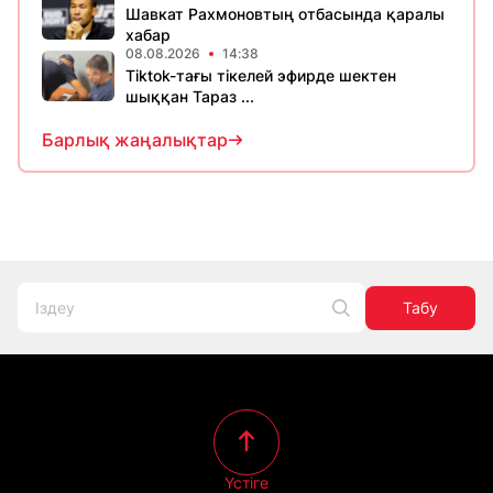
Шавкат Рахмоновтың отбасында қаралы
хабар
08.08.2026
14:38
Tiktok-тағы тікелей эфирде шектен
шыққан Тараз ...
Барлық жаңалықтар
Табу
Үстіге