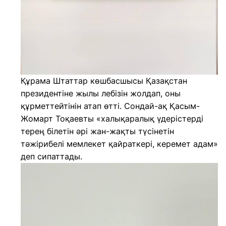
Құрама Штаттар көшбасшысы Қазақстан
президентіне жылы лебізін жолдап, оны
құрметтейтінін атап өтті. Сондай-ақ Қасым-
Жомарт Тоқаевты «халықаралық үдерістерді
терең білетін әрі жан-жақты түсінетін
тәжірибелі мемлекет қайраткері, керемет адам»
деп сипаттады.