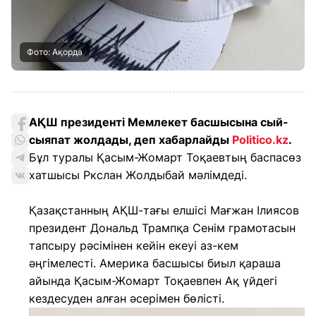
Фото: Ақорда
АҚШ президенті Мемлекет басшысына сый-
сыяпат жолдады, деп хабарлайды
Politico.kz
.
Бұл туралы Қасым-Жомарт Тоқаевтың баспасөз
хатшысы Ркслан Жолдыбай мәлімдеді.
Қазақстанның АҚШ-тағы елшісі Мағжан Ілиясов
президент Дональд Трампқа Сенім грамотасын
тапсыру рәсімінен кейін екеуі аз-кем
әңгімелесті. Америка басшысы биыл қараша
айында Қасым-Жомарт Тоқаевпен Ақ үйдегі
кездесуден алған әсерімен бөлісті.