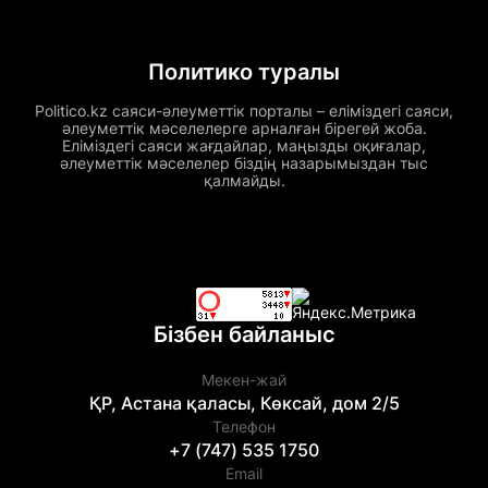
Политико туралы
Politico.kz саяси-әлеуметтік порталы – еліміздегі саяси,
әлеуметтік мәселелерге арналған бірегей жоба.
Еліміздегі саяси жағдайлар, маңызды оқиғалар,
әлеуметтік мәселелер біздің назарымыздан тыс
қалмайды.
Бізбен байланыс
Мекен-жай
ҚР, Астана қаласы, Көксай, дом 2/5
Телефон
+7 (747) 535 1750
Email