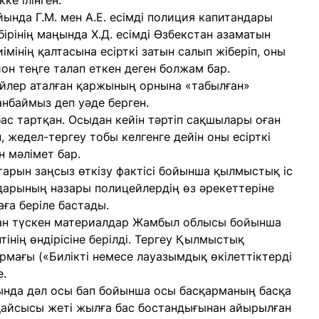
ке ілінген.
йында Г.М. мен А.Е. есімді полиция капитандары
рінің маңында Х.Д. есімді Өзбекстан азаматын
иімінің қалтасына есірткі затын салып жіберіп, оны
ион теңге талап еткен деген болжам бар.
ейлер аталған қаржының орнына «табылған»
анбаймыз деп уәде берген.
ас тартқан. Осыдан кейін тәртіп сақшылары оған
, жедел-тергеу тобы келгенге дейін оны есірткі
н мәлімет бар.
ттарын заңсыз өткізу фактісі бойынша қылмыстық іс
ндарының назары полицейлердің өз әрекеттеріне
аға беріле бастады.
ан түскен материалдар Жамбыл облысы бойынша
тінің өндірісіне берілді. Тергеу Қылмыстық
армағы («Билікті немесе лауазымдық өкілеттіктерді
е.
йында дәл осы бап бойынша осы басқарманың басқа
әрқайсысы жеті жылға бас бостандығынан айырылған