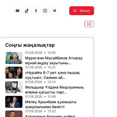
Меню
KZ
Соңғы жаңалықтар
07.08.2026
13:55
Мұратжан Мұсайбеков Атырау
мұнай өңдеу зауытыны...
07.08.2026
13:31
«Нұрайға 6-7 рет қана пышақ
сұқтым»: Сөзінен ай...
07.08.2026
13:14
Фельдшер Ұлдана Мырзуанның
өліміне қатысты терг...
07.08.2026
12:49
Мелеу Арынбаев қуанышты
жаңалығымен бөлісті
07.08.2026
12:32
Ұлдананың бұрынғы күйеуі