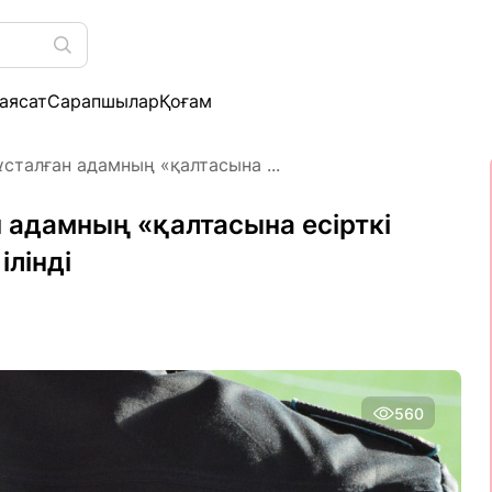
аясат
Сарапшылар
Қоғам
сталған адамның «қалтасына ...
 адамның «қалтасына есірткі
ілінді
560