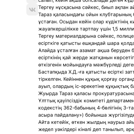
салып, кейін ақша бопсалады деген күдік
Тергеу нұсқасына сәйкес, биыл ақпан а
Тараз қаласындағы ойын клубтарының бі
ұстаған. Осыдан кейін олар күдіктінің к
жауапкершілікке тартпау үшін 1,5 милл
Тергеу материалдарына сәйкес, полиц
есірткіге қатысты ешқандай шара қолд
Алайда ұсталған азамат ақша беруден б
есірткінің қай жерде жатқанын көрсетіп
өткізгенін мойындауға мәжбүрледі деге
Бастапқыда Х.Д.-ға қатысты есірткі за
тіркелген. Кейіннен құқық қорғау орга
ауып, олардың іс-әрекетіне құқықтық б
Жуырда Тараз қаласы прокуратурасын
Ұлттық қауіпсіздік комитеті департамен
кодекстің 362-бабының 4-бөлігінің 3-т
асыра пайдалану») бойынша жүргізілуд
Айта кетейік, өткен жылдың наурыз а
жедел уәкілдері кінәлі деп танылып, 