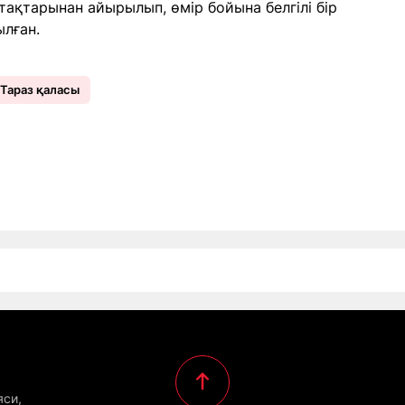
тақтарынан айырылып, өмір бойына белгілі бір
лған.
Тараз қаласы
яси,