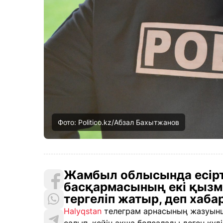
Фото: Politico.kz/Абзал Бахытжанов
Жамбыл облысында есірт
басқармасының екі қызм
тергеліп жатыр, деп хаб
Halyqstan
телеграм арнасының жазуынша,