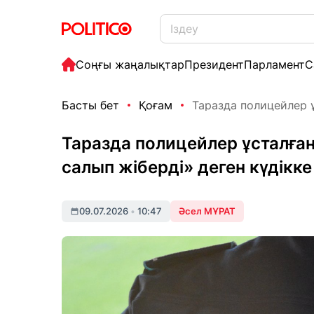
Соңғы жаңалықтар
Президент
Парламент
С
Басты бет
Қоғам
Таразда полицейлер ұ
Таразда полицейлер ұсталған
салып жіберді» деген күдікке 
09.07.2026
•
10:47
Әсел МҰРАТ