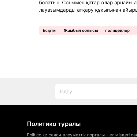
болатын. Сонымен қатар олар арнайы а
лауазымдарды атқару құқығынан айыры
Есірткі
Жамбыл облысы
полицейлер
Политико туралы
Politico.kz саяси-әлеуметтік порталы – еліміздегі са