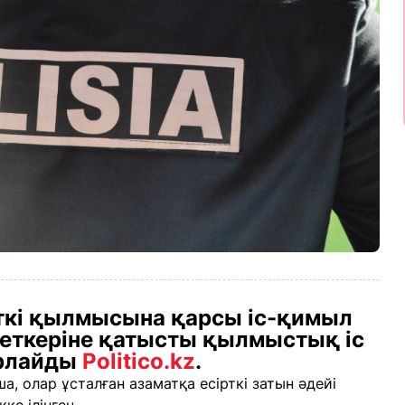
кі қылмысына қарсы іс-қимыл
еткеріне қатысты қылмыстық іс
арлайды
Politico.kz
.
 олар ұсталған азаматқа есірткі затын әдейі