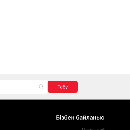
Табу
Бізбен байланыс
Мекен-жай