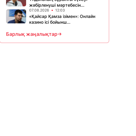
жәбірленуші мәртебесін...
07.08.2026
12:03
«Қайсар Қамза ізімен»: Онлайн
казино ісі бойынш...
Барлық жаңалықтар