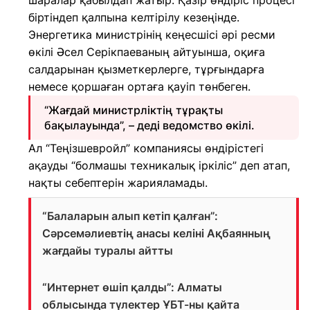
шаралар қабылдап жатыр. Қазір өндіріс процесі
біртіндеп қалпына келтірілу кезеңінде.
Энергетика министрінің кеңесшісі әрі ресми
өкілі Әсел Серікпаеваның айтуынша, оқиға
салдарынан қызметкерлерге, тұрғындарға
немесе қоршаған ортаға қауіп төнбеген.
“Жағдай министрліктің тұрақты
бақылауында”, – деді ведомство өкілі.
Ал “Теңізшевройл” компаниясы өндірістегі
ақауды “болмашы техникалық іркіліс” деп атап,
нақты себептерін жарияламады.
“Балаларын алып кетіп қалған”:
Сәрсемәлиевтің анасы келіні Ақбаянның
жағдайы туралы айтты
“Интернет өшіп қалды”: Алматы
облысында түлектер ҰБТ-ны қайта