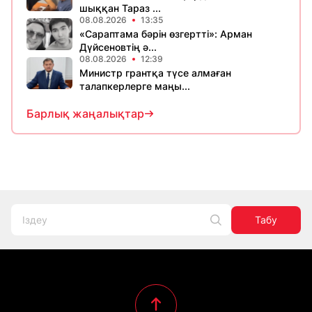
шыққан Тараз ...
08.08.2026
13:35
«Сараптама бәрін өзгертті»: Арман
Дүйсеновтің ә...
08.08.2026
12:39
Министр грантқа түсе алмаған
талапкерлерге маңы...
Барлық жаңалықтар
Табу