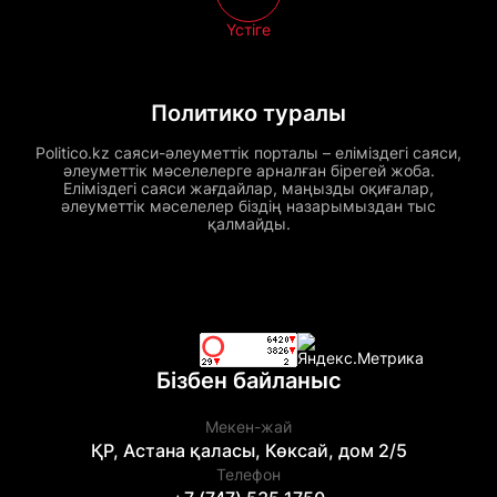
Үстіге
Политико туралы
Politico.kz саяси-әлеуметтік порталы – еліміздегі саяси,
әлеуметтік мәселелерге арналған бірегей жоба.
Еліміздегі саяси жағдайлар, маңызды оқиғалар,
әлеуметтік мәселелер біздің назарымыздан тыс
қалмайды.
Бізбен байланыс
Мекен-жай
ҚР, Астана қаласы, Көксай, дом 2/5
Телефон