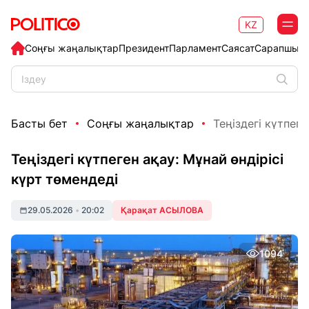
KZ
Соңғы жаңалықтар
Президент
Парламент
Саясат
Сарапшыл
Басты бет
Соңғы жаңалықтар
Теңіздегі күтпеге
Теңіздегі күтпеген ақау: Мұнай өндірісі
күрт төмендеді
29.05.2026
•
20:02
Қарақат АСЫЛОВА
1094