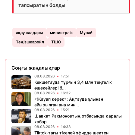
тапсыратын болды
ақау салдары
министрлік
Мұнай
Теңізшевройл
ТШО
Соңғы жаңалықтар
08.08.2026
17:51
Көкшетауда тұрғын 3,4 млн теңгелік
әшекейлері б...
08.08.2026
16:32
«Жауап керек»: Ақтауда ұлынан
айырылған ана мин...
08.08.2026
15:21
Шавкат Рахмоновтың отбасында қаралы
хабар
08.08.2026
14:38
Tiktok-тағы тікелей эфирде шектен