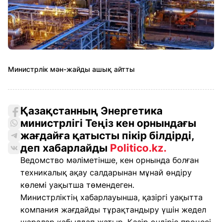
Министрлік мән-жайды ашық айтты
Қазақстанның Энергетика
министрлігі Теңіз кен орнындағы
жағдайға қатысты пікір білдірді,
деп хабарлайды
Politico.kz.
Ведомство мәліметінше, кен орнында болған
техникалық ақау салдарынан мұнай өндіру
көлемі уақытша төмендеген.
Министрліктің хабарлауынша, қазіргі уақытта
компания жағдайды тұрақтандыру үшін жедел