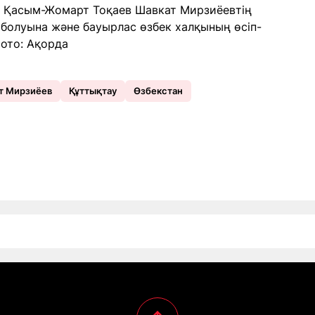
ы. Қасым-Жомарт Тоқаев Шавкат Мирзиёевтің
болуына және бауырлас өзбек халқының өсіп-
Фото: Ақорда
т Мирзиёев
Құттықтау
Өзбекстан