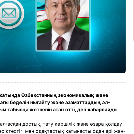
хатында Өзбекстанның экономикалық және
ағы беделін нығайту және азаматтардың әл-
м табысқа жеткенін атап өтті, деп хабарлайды
алғасқан достық, тату көршілік және өзара қолдау
ріктестігі мен одақтастық қатынасты одан әрі жан-