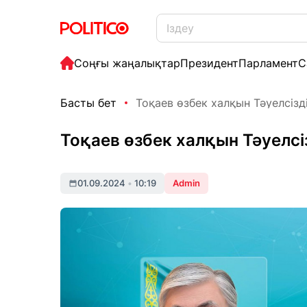
Соңғы жаңалықтар
Президент
Парламент
С
Басты бет
Тоқаев өзбек халқын Тәуелсізд
Тоқаев өзбек халқын Тәуелсі
01.09.2024
•
10:19
Admin