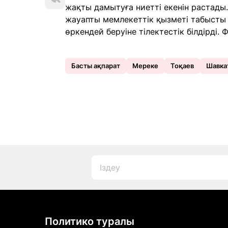
жақты дамытуға ниетті екенін растад
жауапты мемлекеттік қызметі табысты 
өркендей беруіне тілектестік білдірді. 
Басты ақпарат
Мереке
Тоқаев
Шавка
Политико туралы