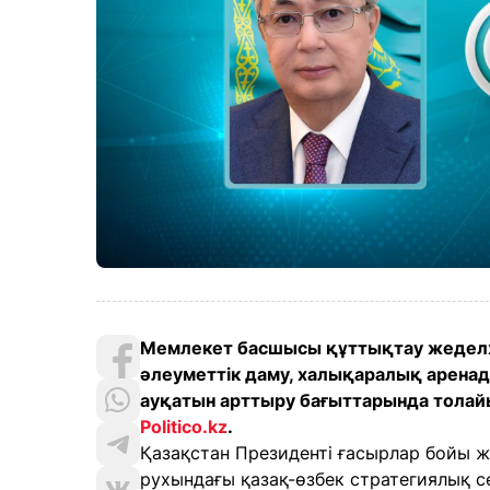
Мемлекет басшысы құттықтау жедел
әлеуметтік даму, халықаралық аренад
ауқатын арттыру бағыттарында толайы
Politico.kz
.
Қазақстан Президенті ғасырлар бойы ж
рухындағы қазақ-өзбек стратегиялық се