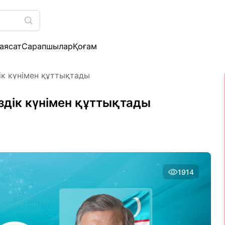
аясат
Сарапшылар
Қоғам
ік күнімен құттықтады
здік күнімен құттықтады
1914