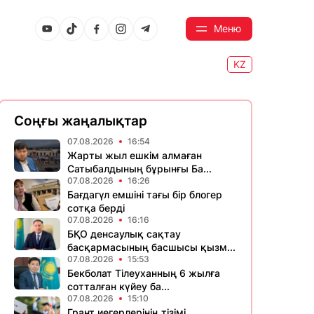
Меню
KZ
Соңғы жаңалықтар
07.08.2026
16:54
Жарты жыл ешкім алмаған
Сатыбалдының бұрынғы Ба...
07.08.2026
16:26
Бағдагүл емшіні тағы бір блогер
сотқа берді
07.08.2026
16:16
БҚО денсаулық сақтау
басқармасының басшысы қызм...
07.08.2026
15:53
Бекболат Тілеуханның 6 жылға
сотталған күйеу ба...
07.08.2026
15:10
Грант иегерлерінің тізімі