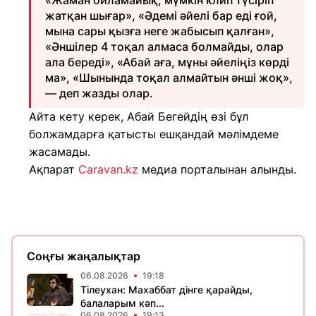
«Жаман ойламайық, мүмкін клип түсіріп
жатқан шығар», «Әдемі әйелі бар еді ғой,
мына сары қызға неге жабысып қалған»,
«Әншілер 4 тоқал алмаса болмайды, олар
ала береді», «Абай аға, мұны әйеліңіз көрді
ма», «Шынында тоқал алмайтын әнші жоқ»,
— деп жазды олар.
Айта кету керек, Абай Бегейдің өзі бұл
болжамдарға қатысты ешқандай мәлімдеме
жасамады.
Ақпарат
Caravan.kz
медиа порталынан алынды.
Соңғы жаңалықтар
06.08.2026
19:18
Тілеухан: Махаббат дінге қарайды,
балаларым кәп...
06.08.2026
19:13