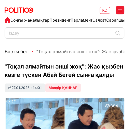
KZ
Соңғы жаңалықтар
Президент
Парламент
Саясат
Сарапшыл
Басты бет
"Тоқал алмайтын әнші жоқ": Жас қызбен 
"Тоқал алмайтын әнші жоқ": Жас қызбен
көзге түскен Абай Бегей сынға қалды
27.01.2025
•
14:01
Мөлдір ҚАЙНАР
384