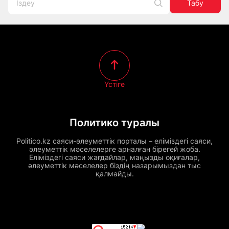
Табу
Үстіге
Политико туралы
Politico.kz саяси-әлеуметтік порталы – еліміздегі саяси,
әлеуметтік мәселелерге арналған бірегей жоба.
Еліміздегі саяси жағдайлар, маңызды оқиғалар,
әлеуметтік мәселелер біздің назарымыздан тыс
қалмайды.