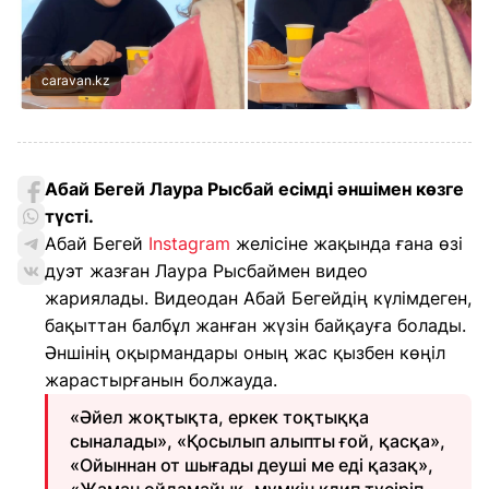
caravan.kz
Абай Бегей Лаура Рысбай есімді әншімен көзге
түсті.
Абай Бегей
Instagram
желісіне жақында ғана өзі
дуэт жазған Лаура Рысбаймен видео
жариялады. Видеодан Абай Бегейдің күлімдеген,
бақыттан балбұл жанған жүзін байқауға болады.
Әншінің оқырмандары оның жас қызбен көңіл
жарастырғанын болжауда.
«Әйел жоқтықта, еркек тоқтыққа
сыналады», «Қосылып алыпты ғой, қасқа»,
«Ойыннан от шығады деуші ме еді қазақ»,