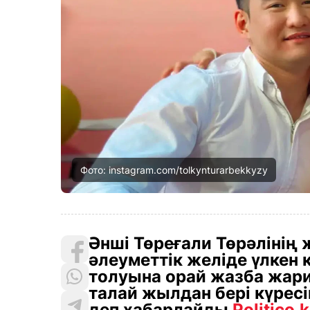
Фото: instagram.com/tolkynturarbekkyzy
Әнші Төреғали Төрәліні
әлеуметтік желіде үлкен
толуына орай жазба жари
талай жылдан бері күресі
деп хабарлайды
Politico.k