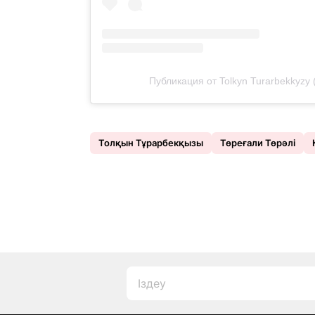
Публикация от Tolkyn Turarbekkyzy 
Толқын Тұрарбекқызы
Төреғали Төрәлі