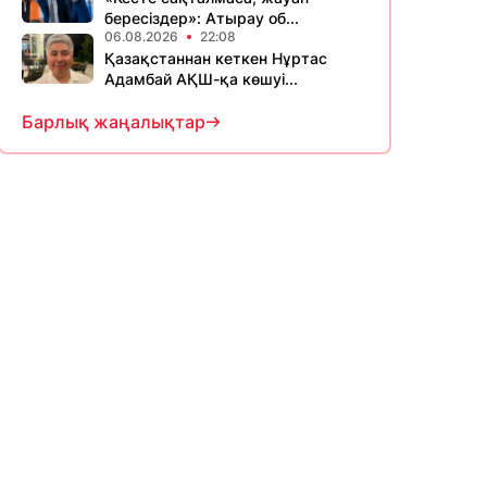
бересіздер»: Атырау об...
06.08.2026
22:08
Қазақстаннан кеткен Нұртас
Адамбай АҚШ-қа көшуі...
Барлық жаңалықтар