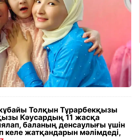
ң жұбайы Толқын Тұрарбекқызы
 қызы Кәусардың 11 жасқа
ялап, баланың денсаулығы үшін
п келе жатқандарын мәлімдеді,
z.