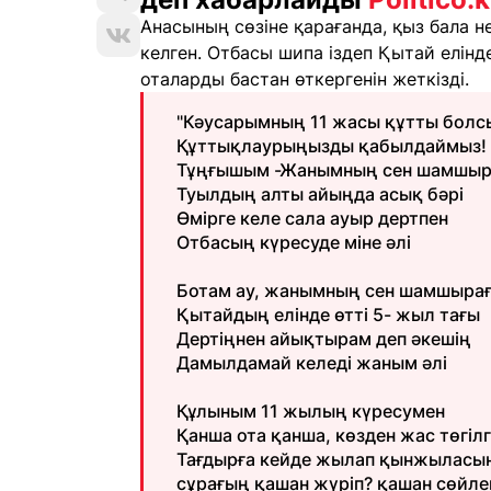
Анасының сөзіне қарағанда, қыз бала н
келген. Отбасы шипа іздеп Қытай елін
оталарды бастан өткергенін жеткізді.
"Кәусарымның 11 жасы құтты болсы
Құттықлаурыңызды қабылдаймыз!
Тұңғышым -Жанымның сен шамшыр
Туылдың алты айыңда асық бәрі
Өмірге келе сала ауыр дертпен
Отбасың күресуде міне әлі
Ботам ау, жанымның сен шамшыра
Қытайдың елінде өтті 5- жыл тағы
Дертіңнен айықтырам деп әкешің
Дамылдамай келеді жаным әлі
Құлыным 11 жылың күресумен
Қанша ота қанша, көзден жас төгіл
Тағдырға кейде жылап қынжыласы
сұрағың қашан жүріп? қашан сөйл