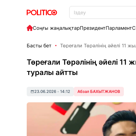
Соңғы жаңалықтар
Президент
Парламент
С
Басты бет
Төреғали Төрәлінің әйелі 11 жы
Төреғали Төрәлінің әйелі 11
туралы айтты
23.06.2026
•
14:12
Абзал БАХЫТЖАНОВ