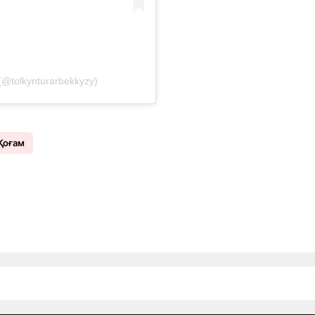
(@tolkynturarbekkyzy)
Қоғам