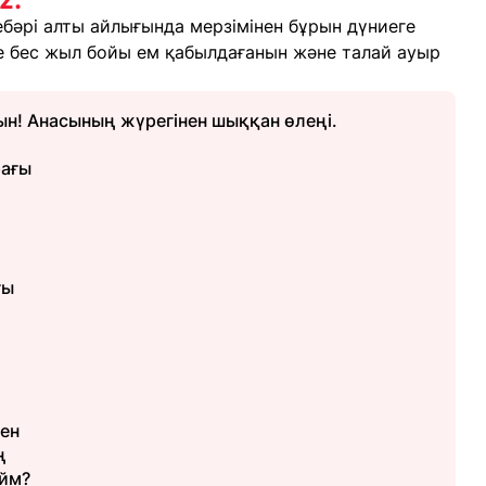
ебәрі алты айлығында мерзімінен бұрын дүниеге
де бес жыл бойы ем қабылдағанын және талай ауыр
н! Анасының жүрегінен шыққан өлеңі.
ағы
ғы
ген
ң
ейм?