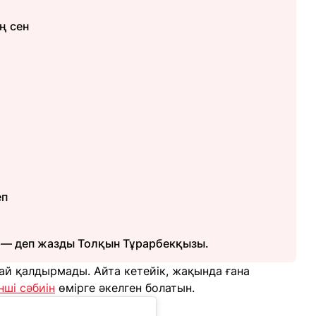
ң сен
еп
", — деп жазды Толқын Тұрарбекқызы.
й қалдырмады. Айта кетейік, жақында ғана
нші сәбиін
өмірге әкелген болатын.