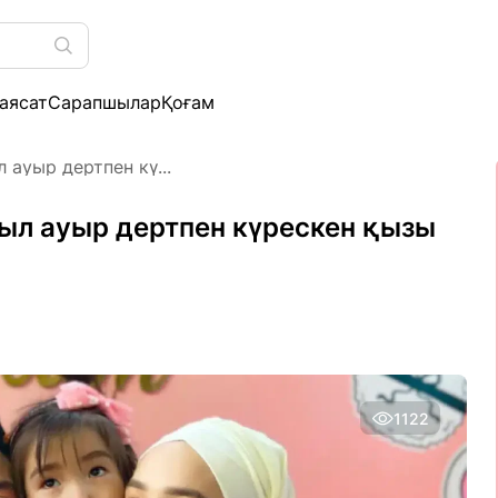
аясат
Сарапшылар
Қоғам
л ауыр дертпен кү...
 жыл ауыр дертпен күрескен қызы
1122