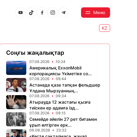
Меню
KZ
Соңғы жаңалықтар
07.08.2026
10:24
Америкалық ExxonMobil
корпорациясы Үкіметіке со...
07.08.2026
09:44
Астанада қаза тапқан фельдшер
Ұлдана Мырзуанның...
07.08.2026
09:34
Атырауда 12 жастағы қызға
тиіскен ер адамға ізд...
07.08.2026
09:15
Семейде әйелін 27 рет битамен
ұрып өлтірген ерк...
06.08.2026
23:32
«Кесте сақталмаса, жауап