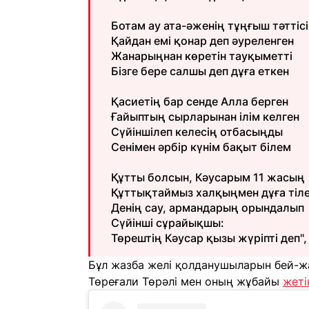
Ботам ау ата-әженің тұңғыш тәттісі
Қайдан емі қонар деп әуреленген
Жанарыңнан көретін тауқыметті
Бізге бере салшы деп дұға еткен
Қасиетің бар сенде Алла берген
Ғайыптың сырларынан ілім келген
Сүйіншілеп келесің отбасыңды
Сенімен әрбір күнім бақыт білем
Құтты болсын, Кәусарым 11 жасың
Құттықтаймыз халқыңмен дұға тіл
Денің сау, армандарың орындалып
Сүйінші сұрайықшы:
Төрештің Кәусар қызы жүріпті деп
Бұл жазба желі қолданушыларын бей-жа
Төреғали Төрәлі мен оның жұбайы
жеті