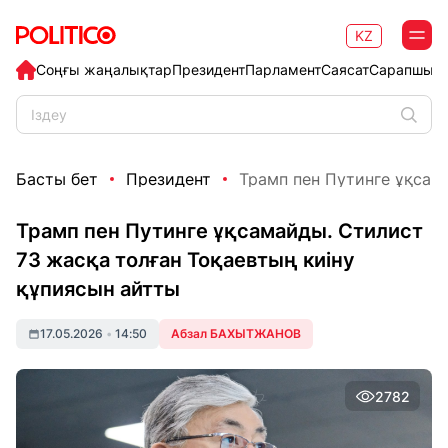
KZ
Соңғы жаңалықтар
Президент
Парламент
Саясат
Сарапшыл
Басты бет
Президент
Трамп пен Путинге ұқсама
Трамп пен Путинге ұқсамайды. Стилист
73 жасқа толған Тоқаевтың киіну
құпиясын айтты
17.05.2026
•
14:50
Абзал БАХЫТЖАНОВ
2782