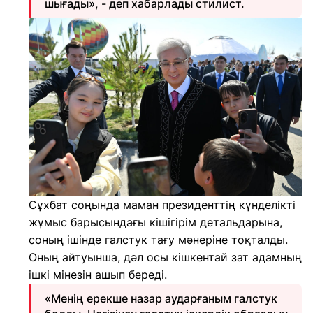
шығады», - деп хабарлады стилист.
Сұхбат соңында маман президенттің күнделікті
жұмыс барысындағы кішігірім детальдарына,
соның ішінде галстук тағу мәнеріне тоқталды.
Оның айтуынша, дәл осы кішкентай зат адамның
ішкі мінезін ашып береді.
«Менің ерекше назар аударғаным галстук