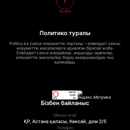
Үстіге
Политико туралы
Politico.kz саяси-әлеуметтік порталы – еліміздегі саяси,
әлеуметтік мәселелерге арналған бірегей жоба.
Еліміздегі саяси жағдайлар, маңызды оқиғалар,
әлеуметтік мәселелер біздің назарымыздан тыс
қалмайды.
Бізбен байланыс
Мекен-жай
ҚР, Астана қаласы, Көксай, дом 2/5
Телефон