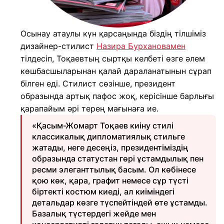
Осынау атаулы күн қарсаңында біздің тілшіміз
дизайнер-стилист
Назира Бурхановамен
тілдесіп, Тоқаевтың сыртқы келбеті өзге әлем
көшбасшыларынан қалай дараланатынын сұрап
білген еді. Стилист сөзінше, президент
образында артық пафос жоқ, керісінше барлығы
қарапайым әрі терең мағынаға ие.
«Қасым-Жомарт Тоқаев киіну стилі
классикалық дипломатиялық стильге
жатады, неге десеңіз, президентіміздің
образында статустан гөрі ұстамдылық пен
ресми элеганттылық басым. Ол көбінесе
қою көк, қара, графит немесе сұр түсті
біртекті костюм киеді, ал киіміндегі
детальдар көзге түспейтіндей өте ұстамды.
Базалық түстердегі жейде мен