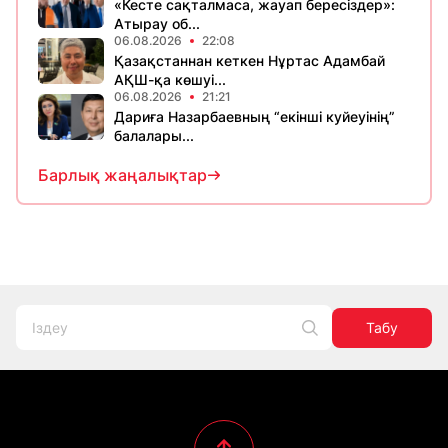
«Кесте сақталмаса, жауап бересіздер»:
Атырау об...
06.08.2026
22:08
Қазақстаннан кеткен Нұртас Адамбай
АҚШ-қа көшуі...
06.08.2026
21:21
Дариға Назарбаевның “екінші куйеуінің”
балалары...
Барлық жаңалықтар
Табу