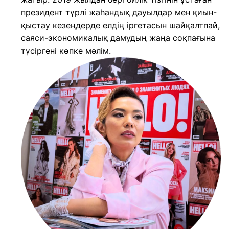
президент түрлі жаһандық дауылдар мен қиын-
қыстау кезеңдерде елдің іргетасын шайқалтпай,
саяси-экономикалық дамудың жаңа соқпағына
түсіргені көпке мәлім.