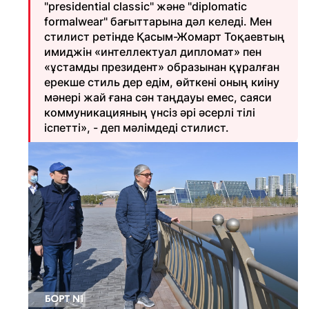
"presidential classic" және "diplomatic
formalwear" бағыттарына дәл келеді. Мен
стилист ретінде Қасым-Жомарт Тоқаевтың
имиджін «интеллектуал дипломат» пен
«ұстамды президент» образынан құралған
ерекше стиль дер едім, өйткені оның киіну
мәнері жай ғана сән таңдауы емес, саяси
коммуникацияның үнсіз әрі әсерлі тілі
іспетті», - деп мәлімдеді стилист.