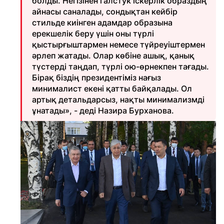
болды. Негізінен галстук іскерлік образдың
айнасы саналады, сондықтан кейбір
стильде киінген адамдар образына
ерекшелік беру үшін оны түрлі
қыстырғыштармен немесе түйреуіштермен
әрлеп жатады. Олар көбіне ашық, қанық
түстерді таңдап, түрлі ою-өрнекпен тағады.
Бірақ біздің президентіміз нағыз
минималист екені қатты байқалады. Ол
артық детальдарсыз, нақты минимализмді
ұнатады», - деді Назира Бурханова.