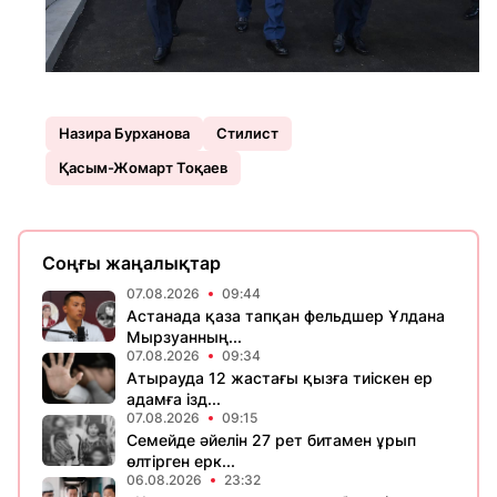
Назира Бурханова
Стилист
Қасым-Жомарт Тоқаев
Соңғы жаңалықтар
07.08.2026
09:44
Астанада қаза тапқан фельдшер Ұлдана
Мырзуанның...
07.08.2026
09:34
Атырауда 12 жастағы қызға тиіскен ер
адамға ізд...
07.08.2026
09:15
Семейде әйелін 27 рет битамен ұрып
өлтірген ерк...
06.08.2026
23:32