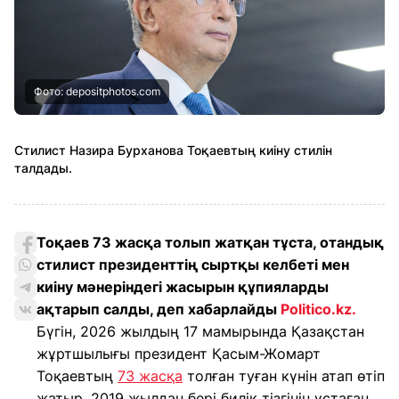
Фото: depositphotos.com
Стилист Назира Бурханова Тоқаевтың киіну стилін
талдады.
Тоқаев 73 жасқа толып жатқан тұста, отандық
стилист президенттің сыртқы келбеті мен
киіну мәнеріндегі жасырын құпияларды
ақтарып салды, деп хабарлайды
Politico.kz.
Бүгін, 2026 жылдың 17 мамырында Қазақстан
жұртшылығы президент Қасым-Жомарт
Тоқаевтың
73 жасқа
толған туған күнін атап өтіп
жатыр. 2019 жылдан бері билік тізгінін ұстаған