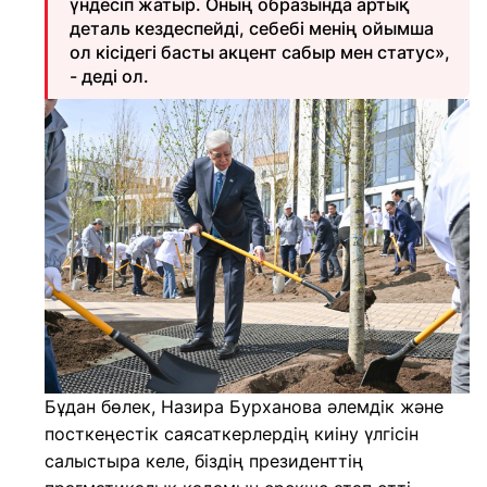
үндесіп жатыр. Оның образында артық
деталь кездеспейді, себебі менің ойымша
ол кісідегі басты акцент сабыр мен статус»,
- деді ол.
Бұдан бөлек, Назира Бурханова әлемдік және
посткеңестік саясаткерлердің киіну үлгісін
салыстыра келе, біздің президенттің