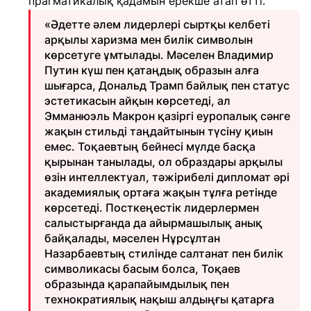
прагматикалық қадамын ерекше атап өтті.
«Әдетте әлем лидерлері сыртқы келбеті
арқылы харизма мен билік символын
көрсетуге ұмтылады. Мәселен Владимир
Путин күш пен қатаңдық образын алға
шығарса, Дональд Трамп байлық пен статус
эстетикасын айқын көрсетеді, ал
Эмманюэль Макрон қазіргі еуропалық сәнге
жақын стильді таңдайтынын түсіну қиын
емес. Тоқаевтың бейнесі мүлде басқа
қырынан танылады, ол образдары арқылы
өзін интеллектуал, тәжірибелі дипломат әрі
академиялық ортаға жақын тұлға ретінде
көрсетеді. Посткеңестік лидерлермен
салыстырғанда да айырмашылық анық
байқалады, мәселен Нұрсұлтан
Назарбаевтың стилінде салтанат пен билік
символикасы басым болса, Тоқаев
образында қарапайымдылық пен
технократиялық нақыш алдыңғы қатарға