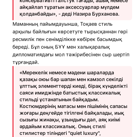
консервативті галстук тағады, ашық немесе
айқайлап тұратын аксессуарлар мүлдем
қолданбайды», - деді Назира Бурханова.
Маманның пайымдауынша, Тоқаев стиль
арқылы байлығын көрсетуге тырысқаннан гөрі
ресмилік пен сенімділікке көбірек басымдық
береді. Бұл оның БҰҰ мен халықаралық
дипломатиядағы мол тәжірибесінен сыр шертіп
тұрғандай.
«Мерекелік немесе мәдени шараларда
қазақы оюы бар шапан мен камзол секілді
ұлттық элементтерді киеді, бірақ күнделікті
саяси имиджінде батыстық классикалық
стильді ұстанатынын байқадым.
Костюмдерінің матасы мен пішімінің сапасы
жоғары деңгейде тігілгені байқалады, иық
сызығы жинақы, ұзындығы дәл, аяқ киімі
әрдайым классикалық. Оның стилі
стилистер тіліндегі "quiet luxury",