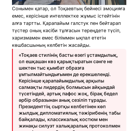
Сонымен қатар, ол Тоқаевтың бейнесі эмоцияға
емес, керісінше интеллектке жұмыс істейтінін
алға тартты. Қарапайым галстук пен бейтарап
түстер оның кәсіби тұлғасын тереңдете түсіп,
харизмамен емес біліммен ықпал ететін
көшбасшының келбетін жасайды.
«Тоқаев стилінің басты өзегі ұстамдылық,
ол ешқашан көз қарықтыратын сәнге не
шектен тыс қымбат образға
ұмтылмайтындығымен де ерекшеленді.
Керісінше қарапайымдылық арқылы
салмақты лидердің болмысын айқындай
түсетіндей, артық пафос жоқ, бірақ бедел
әрбір образынан анық сезіліп тұрады.
Президенттің сыртқы келбетінен көп
жылдық дипломатиялық тәжірибенің табы
байқалады, классикалық костюм мен
жинақы силуэт халықаралық протоколмен