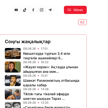
Меню
KZ
Соңғы жаңалықтар
08.08.26
17:51
Көкшетауда тұрғын 3,4 млн
теңгелік әшекейлері б...
08.08.26
16:32
«Жауап керек»: Ақтауда ұлынан
айырылған ана мин...
08.08.26
15:21
Шавкат Рахмоновтың отбасында
қаралы хабар
08.08.26
14:38
Tiktok-тағы тікелей эфирде
шектен шыққан Тараз ...
08.08.26
13:35
«Сараптама бәрін өзгертті»: