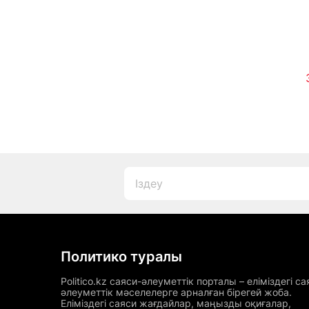
құпиясын айтты
Политико туралы
Politico.kz саяси-әлеуметтік порталы – еліміздегі са
әлеуметтік мәселелерге арналған бірегей жоба.
Еліміздегі саяси жағдайлар, маңызды оқиғалар,