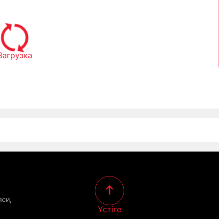
Загрузка
яси,
Үстіге