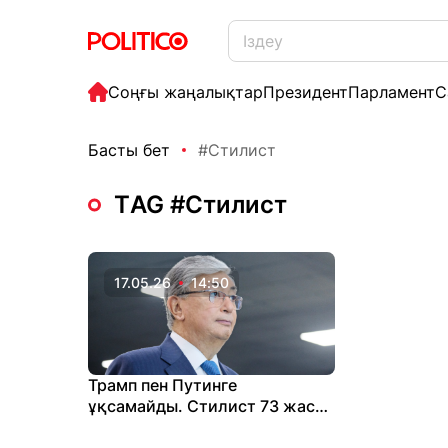
Соңғы жаңалықтар
Президент
Парламент
С
Басты бет
#Стилист
ТAG #Стилист
17.05.26
14:50
Трамп пен Путинге
ұқсамайды. Стилист 73 жасқа
толған Тоқаевтың киіну