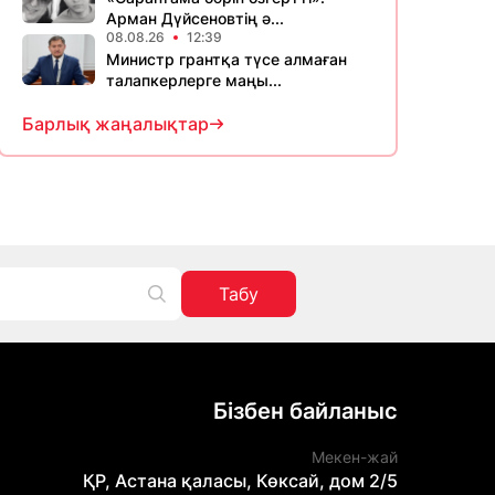
Арман Дүйсеновтің ә...
08.08.26
12:39
Министр грантқа түсе алмаған
талапкерлерге маңы...
Барлық жаңалықтар
Табу
Бізбен байланыс
Мекен-жай
ҚР, Астана қаласы, Көксай, дом 2/5