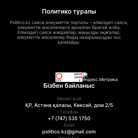
Политико туралы
Politico.kz саяси-әлеуметтік порталы – еліміздегі саяси,
әлеуметтік мәселелерге арналған бірегей жоба.
Еліміздегі саяси жағдайлар, маңызды оқиғалар,
әлеуметтік мәселелер біздің назарымыздан тыс
қалмайды.
Бізбен байланыс
Мекен-жай
ҚР, Астана қаласы, Көксай, дом 2/5
Телефон
+7 (747) 535 1750
Email
politico.kz@gmail.com