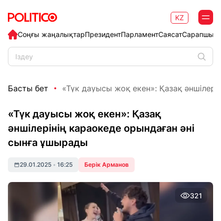
KZ
Соңғы жаңалықтар
Президент
Парламент
Саясат
Сарапшыл
Басты бет
«Түк дауысы жоқ екен»: Қазақ әншілеріні
«Түк дауысы жоқ екен»: Қазақ
әншілерінің караокеде орындаған әні
сынға ұшырады
29.01.2025
•
16:25
Берік Арманов
321