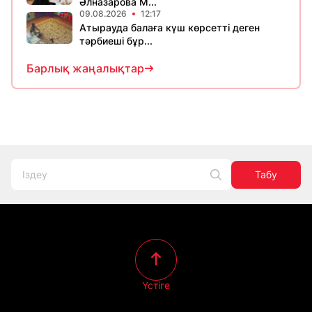
Әлназарова М...
09.08.2026
12:17
Атырауда балаға күш көрсетті деген
тәрбиеші бұр...
Барлық жаңалықтар
Табу
Үстіге