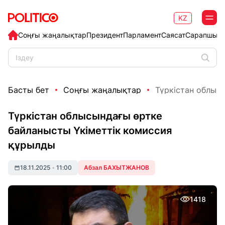
KZ
Соңғы жаңалықтар
Президент
Парламент
Саясат
Сарапшыл
Басты бет
Соңғы жаңалықтар
Түркістан облысы
Түркістан облысындағы өртке
байланысты Үкіметтік комиссия
құрылды
18.11.2025
•
11:00
Абзал БАХЫТЖАНОВ
1418