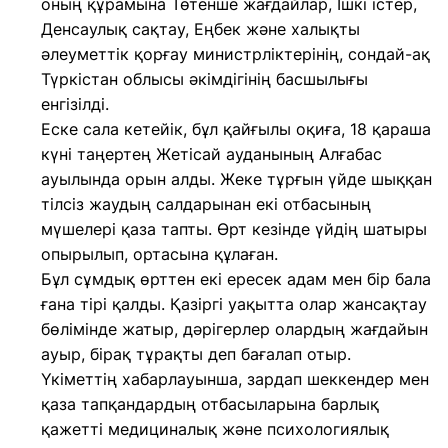
оның құрамына Төтенше жағдайлар, Ішкі істер,
Денсаулық сақтау, Еңбек және халықты
әлеуметтік қорғау министрліктерінің, сондай-ақ
Түркістан облысы әкімдігінің басшылығы
енгізілді.
Еске сала кетейік, бұл қайғылы оқиға, 18 қараша
күні таңертең Жетісай ауданының Алғабас
ауылында орын алды. Жеке тұрғын үйде шыққан
тілсіз жаудың салдарынан екі отбасының
мүшелері қаза тапты. Өрт кезінде үйдің шатыры
опырылып, ортасына құлаған.
Бұл сұмдық өрттен екі ересек адам мен бір бала
ғана тірі қалды. Қазіргі уақытта олар жансақтау
бөлімінде жатыр, дәрігерлер олардың жағдайын
ауыр, бірақ тұрақты деп бағалап отыр.
Үкіметтің хабарлауынша, зардап шеккендер мен
қаза тапқандардың отбасыларына барлық
қажетті медициналық және психологиялық