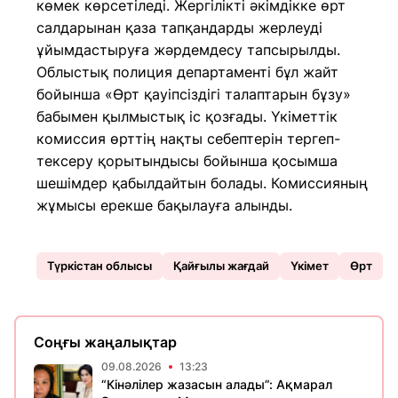
көмек көрсетіледі. Жергілікті әкімдікке өрт
салдарынан қаза тапқандарды жерлеуді
ұйымдастыруға жәрдемдесу тапсырылды.
Облыстық полиция департаменті бұл жайт
бойынша «Өрт қауіпсіздігі талаптарын бұзу»
бабымен қылмыстық іс қозғады. Үкіметтік
комиссия өрттің нақты себептерін тергеп-
тексеру қорытындысы бойынша қосымша
шешімдер қабылдайтын болады. Комиссияның
жұмысы ерекше бақылауға алынды.
Түркістан облысы
Қайғылы жағдай
Үкімет
Өрт
Соңғы жаңалықтар
09.08.2026
13:23
“Кінәлілер жазасын алады”: Ақмарал