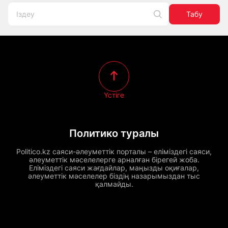
Табу
Үстіге
Политико туралы
Politico.kz саяси-әлеуметтік порталы – еліміздегі саяси,
әлеуметтік мәселелерге арналған бірегей жоба.
Еліміздегі саяси жағдайлар, маңызды оқиғалар,
әлеуметтік мәселелер біздің назарымыздан тыс
қалмайды.