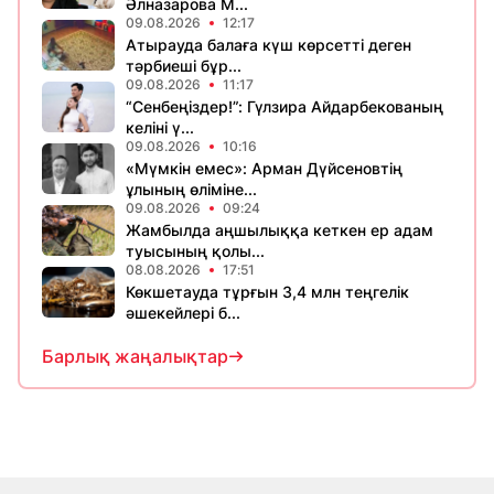
Әлназарова М...
09.08.2026
12:17
Атырауда балаға күш көрсетті деген
тәрбиеші бұр...
09.08.2026
11:17
“Сенбеңіздер!”: Гүлзира Айдарбекованың
келіні ү...
09.08.2026
10:16
«Мүмкін емес»: Арман Дүйсеновтің
ұлының өліміне...
09.08.2026
09:24
Жамбылда аңшылыққа кеткен ер адам
туысының қолы...
08.08.2026
17:51
Көкшетауда тұрғын 3,4 млн теңгелік
әшекейлері б...
Барлық жаңалықтар