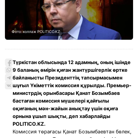
Фото: коллаж POLITICO.KZ
Түркістан облысында 12 адамның, оның ішінде
9 баланың өмірін қиған жантүршігерлік өртке
байланысты Президенттің тапсырмасымен
шұғыл Үкіметтік комиссия құрылды. Премьер-
министрдің орынбасары Қанат Бозымбаев
бастаған комиссия мүшелері қайғылы
оқиғаның мән-жайын анықтау үшін оқиға
орнына ұшып шықты, деп хабарлайды
POLITICO.KZ.
Комиссия төрағасы Қанат Бозымбаевтан бөлек,