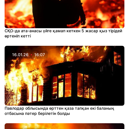
СҚО-да ата-анасы үйге қамап кеткен 5 жасар қыз тірідей
өртеніп кетті
16.01.26
16:07
Павлодар облысында өрттен қаза тапқан екі баланың
отбасына пәтер берілетін болды