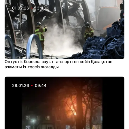
01.02.26
13:43
Оңтүстік Кореяда зауыттағы өрттен кейін Қазақстан
азаматы із-түссіз жоғалды
28.01.26
09:44