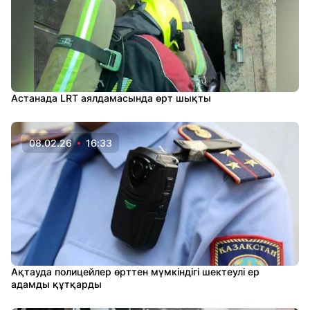
Астанада LRT аялдамасында өрт шықты
08.02.26
16:33
Ақтауда полицейлер өрттен мүмкіндігі шектеулі ер
адамды құтқарды