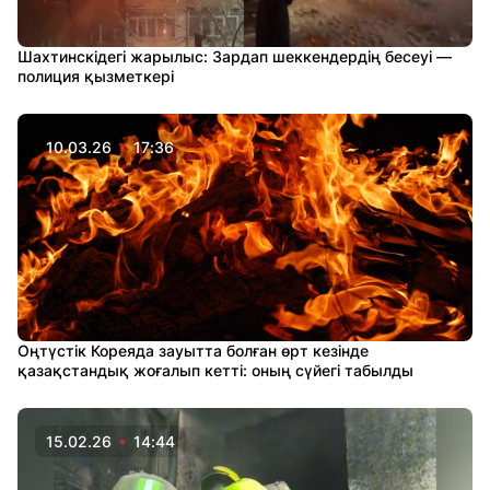
Шахтинскідегі жарылыс: Зардап шеккендердің бесеуі —
полиция қызметкері
10.03.26
17:36
Оңтүстік Кореяда зауытта болған өрт кезінде
қазақстандық жоғалып кетті: оның сүйегі табылды
15.02.26
14:44