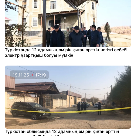
Түркістанда 12 адамның өмірін қиған өрттің негізгі себебі
электр ұзартқыш болуы мүмкін
19.11.25
17:19
Түркістан облысында 12 адамның өмірін қиған өрттің