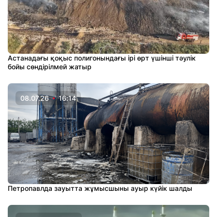
Астанадағы қоқыс полигонындағы ірі өрт үшінші тәулік
бойы сөндірілмей жатыр
08.07.26
16:14
Петропавлда зауытта жұмысшыны ауыр күйік шалды