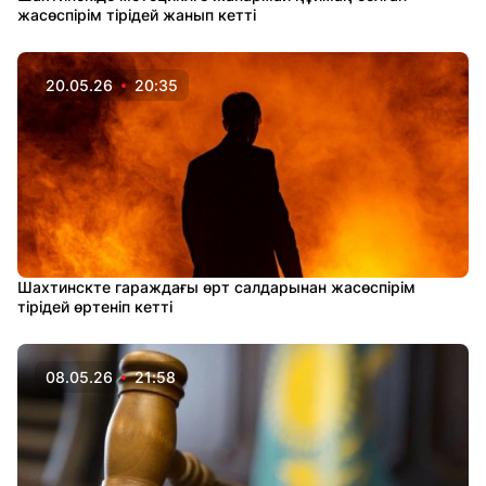
жасөспірім тірідей жанып кетті
20.05.26
20:35
Шахтинскте гараждағы өрт салдарынан жасөспірім
тірідей өртеніп кетті
08.05.26
21:58