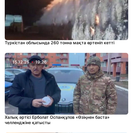
Түркістан облысында 260 тонна мақта өртеніп кетті
15.12.25
19:26
Халық әртісі Ерболат Оспанқұлов «Өзіңнен баста»
челленджіне қатысты