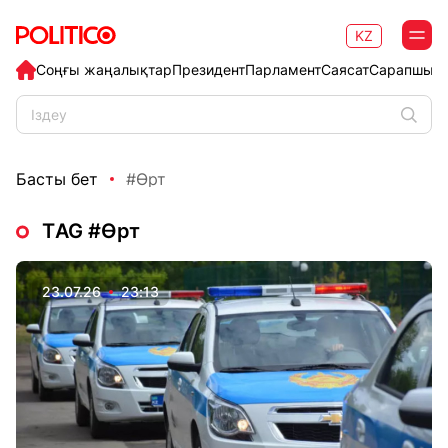
KZ
Соңғы жаңалықтар
Президент
Парламент
Саясат
Сарапшыл
Басты бет
#Өрт
ТAG #Өрт
23.07.26
23:13