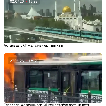
02.07.26
15:28
​Астанада LRT желісінен өрт шықты
27.06.26
17:12
Елордада жолаушылар мінген автобус өртеніп кетті