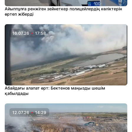
Айыппұлға ренжіген зейнеткер полицейлердің көліктерін
өртеп жіберді
16.07.26
17:58
Абайдағы алапат өрт: Бектенов маңызды шешім
қабылдады
12.07.26
14:29