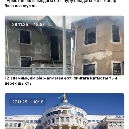
Түркістан облысындағы өрт: ауруханадағы жеті жасар
бала көз жұмды
28.11.25
13:57
12 адамның өмірін жалмаған өрт: оқиғаға қатысты тың
дерек шықты
27.11.25
10:18