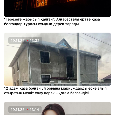
"Терезеге жабысып қалған": Алғабастағы өртте қаза
болғандар туралы сұмдық дерек тарады
19.11.25
13:32
12 адам қаза болған үй орнына марқұмдарды еске алып
отыратын мешіт салу керек – қоғам белсендісі
19.11.25
13:14