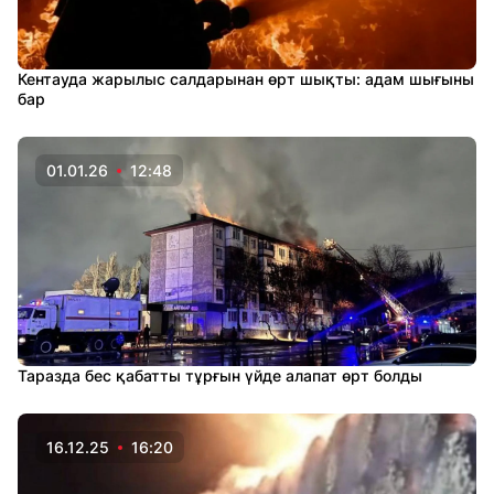
Кентауда жарылыс салдарынан өрт шықты: адам шығыны
бар
01.01.26
12:48
Таразда бес қабатты тұрғын үйде алапат өрт болды
16.12.25
16:20