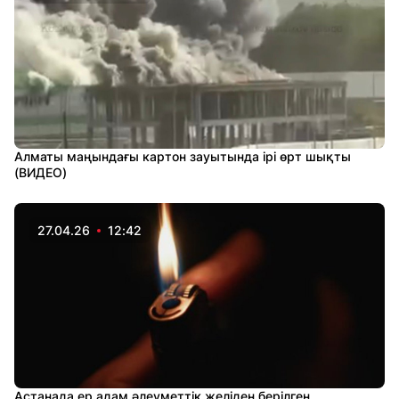
Алматы маңындағы картон зауытында ірі өрт шықты
(ВИДЕО)
27.04.26
12:42
Астанада ер адам әлеуметтік желіден берілген