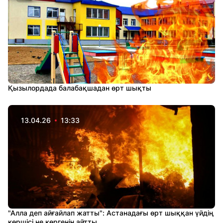
Қызылордада балабақшадан өрт шықты
13.04.26
13:33
"Алла деп айғайлап жатты": Астанадағы өрт шыққан үйдің
көршісі не көргенін айтты