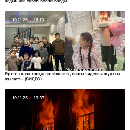
алдын ала себебі белгілі болды
19.11.25
16:10
Өрттен қаза тапқан келіншектің соңғы видеосы жұртты
жылатты (ВИДЕО)
19.11.25
13:37