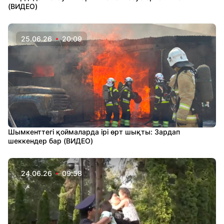
(ВИДЕО)
25.06.26
20:09
Шымкенттегі қоймаларда ірі өрт шықты: Зардап
шеккендер бар (ВИДЕО)
24.06.26
09:58