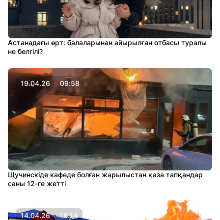
Астанадағы өрт: балаларынан айырылған отбасы туралы
не белгілі?
19.04.26
09:58
Щучинскіде кафеде болған жарылыстан қаза тапқандар
саны 12-ге жетті
14.04.26
16:14