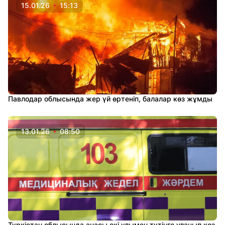
15.01.26
15:13
Павлодар облысында жер үй өртеніп, балалар көз жұмды
13.01.26
08:50
Түркістан облысында анасы екі ұлымен түтінге уланып көз