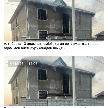
Алғабаста 13 адамның өмірін қиған өрт: аман қалған ер
адам мен әйелі ауруханадан шықты
01.12.25
14:06