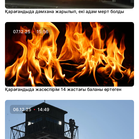
Қарағандыда дәмхана жарылып, екі адам мерт болды
07.12.25
15:56
Қарағандыда жасөспірім 14 жастағы баланы өртеген
06.12.25
14:49