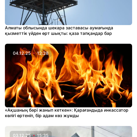
Алматы облысында шекара заставасы аумағында
қызметтік үйден өрт шықты: қаза тапқандар бар
04.12.25
12:28
«Ақшаның бәрі жанып кеткен»: Қарағандыда инкассатор
көлігі өртеніп, бір адам көз жұмды
03.12.25
15:35