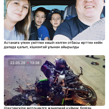
Астанаға үлкен үмітпен көшіп келген отбасы өрттен кейін
далада қалып, кішкентай ұлынан айырылды
22.05.26
13:38
Шахтинскіде мотоциклге жанармай құймақ болған