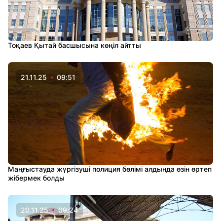
Тоқаев Қытай басшысына көңіл айтты
21.11.25
09:51
Маңғыстауда жүргізуші полиция бөлімі алдында өзін өртеп
жібермек болды
20.11.25
09:24