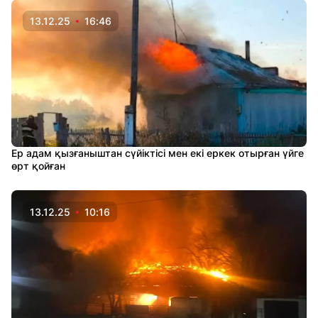
13.12.25
16:46
Ер адам қызғаныштан сүйіктісі мен екі еркек отырған үйге
өрт қойған
13.12.25
10:16