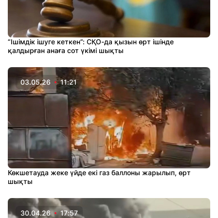
“Ішімдік ішуге кеткен”: СҚО-да қызын өрт ішінде
қалдырған анаға сот үкімі шықты
03.05.26
11:21
Көкшетауда жеке үйде екі газ баллоны жарылып, өрт
шықты
30.04.26
17:57