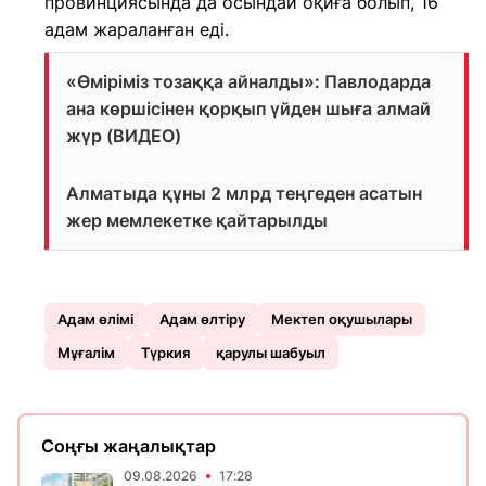
провинциясында да осындай оқиға болып, 16
адам жараланған еді.
«Өміріміз тозаққа айналды»: Павлодарда
ана көршісінен қорқып үйден шыға алмай
жүр (ВИДЕО)
Алматыда құны 2 млрд теңгеден асатын
жер мемлекетке қайтарылды
Адам өлімі
Адам өлтіру
Мектеп оқушылары
Мұғалім
Түркия
қарулы шабуыл
Соңғы жаңалықтар
09.08.2026
17:28