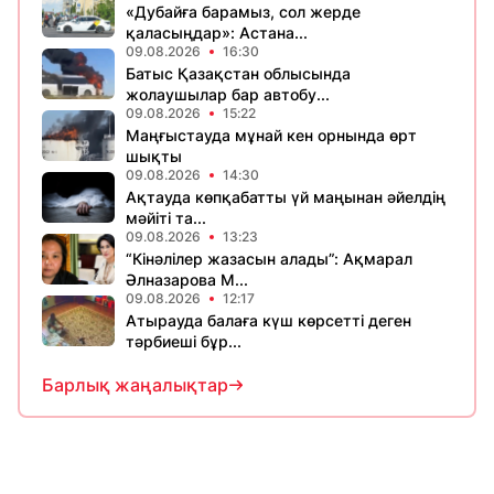
«Дубайға барамыз, сол жерде
қаласыңдар»: Астана...
09.08.2026
16:30
Батыс Қазақстан облысында
жолаушылар бар автобу...
09.08.2026
15:22
Маңғыстауда мұнай кен орнында өрт
шықты
09.08.2026
14:30
Ақтауда көпқабатты үй маңынан әйелдің
мәйіті та...
09.08.2026
13:23
“Кінәлілер жазасын алады”: Ақмарал
Әлназарова М...
09.08.2026
12:17
Атырауда балаға күш көрсетті деген
тәрбиеші бұр...
Барлық жаңалықтар