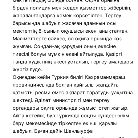
мектептердің бірінде болған. Оқиға орнына
бірден полиция мен жедел қызметтер жіберіліп,
жараланғандарға көмек көрсетілген. Тергеу
барысында шабуыл жасаған адамның осы
мектептің 8-сынып оқушысы екені анықталған.
Мәліметтерге сәйкес, ол оқиға орнында көз
жұмған. Сондай-ақ қарудың оның әкесіне
тиесілі болуы мүмкін екені айтылуда. Қазіргі
таңда күдіктінің әкесі ұсталып, тергеу амалдары
жүргізілуде.
Оқиғадан кейін Түркия билігі Кахраманмараш
провинциясында болған қайғылы жағдайға
қатысты ресми емес ақпарат таратуды уақытша
шектеді. Әділет министрлігі мен тергеу
органдары оқиға орнында жұмыс істеп жатыр.
Айта кетейік, бұл Түркияда соңғы күндері білім
беру мекемесінде тіркелген екінші қарулы
шабуыл. Бұған дейін Шанлыурфа