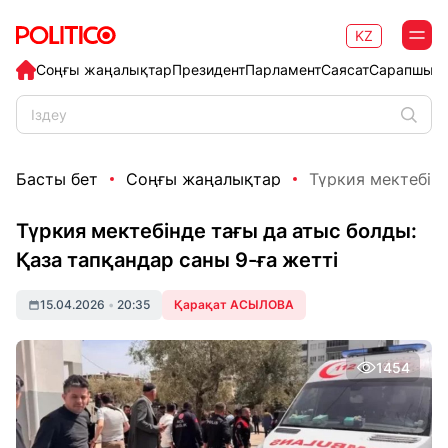
KZ
Соңғы жаңалықтар
Президент
Парламент
Саясат
Сарапшыл
Басты бет
Соңғы жаңалықтар
Түркия мектебінд
Түркия мектебінде тағы да атыс болды:
Қаза тапқандар саны 9-ға жетті
15.04.2026
•
20:35
Қарақат АСЫЛОВА
1454