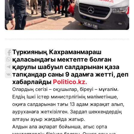
Түркияның Кахраманмараш
қаласындағы мектепте болған
қарулы шабуыл салдарынан қаза
тапқандар саны 9 адамға жетті, деп
хабарлайды
Politico.kz.
Олардың сегізі – оқушылар, біреуі – мұғалім.
Елдің Ішкі істер министрлігінің мәліметінше,
оқиға салдарынан тағы 13 адам жарақат алып,
ауруханаға жеткізілген. Зардап шеккендердің
алтауы ауыр жағдайда жатыр.
Алдын ала ақпарат бойынша, атыс орта