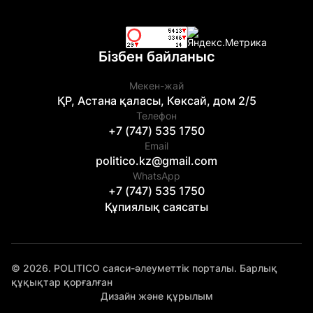
Бізбен байланыс
Мекен-жай
ҚР, Астана қаласы, Көксай, дом 2/5
Телефон
+7 (747) 535 1750
Email
politico.kz@gmail.com
WhatsApp
+7 (747) 535 1750
Құпиялық саясаты
© 2026. POLITICO саяси-әлеуметтік порталы. Барлық
құқықтар қорғалған
Дизайн және құрылым