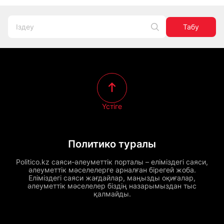
Табу
Үстіге
Политико туралы
Politico.kz саяси-әлеуметтік порталы – еліміздегі саяси,
әлеуметтік мәселелерге арналған бірегей жоба.
Еліміздегі саяси жағдайлар, маңызды оқиғалар,
әлеуметтік мәселелер біздің назарымыздан тыс
қалмайды.