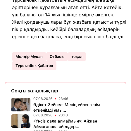
Тұрсынбек Қабатовтың есімдерінің алғашқы
әріптерінен құралғанын атап өтті. Айта кетейік,
үш баланы ол 14 жыл ішінде өмірге әкелген.
Желі қолданушылары бұл жазбаға қатысты түрлі
пікір қалдырды. Кейбірі балалардың есімдерін
ерекше деп бағаласа, енді бірі сын пікір білдірді.
Мөлдір Мұқан
Отбасы
тоқал
Тұрсынбек Қабатов
Соңғы жаңалықтар
07.08.2026
23:46
Әділет Зейнел: Менің үйленгенім —
өткенімді ұмы...
07.08.2026
23:10
«Үнсіз қала алмаймын»: Айжан
Аймағанова әйелдер...