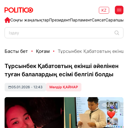
KZ
Соңғы жаңалықтар
Президент
Парламент
Саясат
Сарапшыл
Басты бет
Қоғам
Тұрсынбек Қабатовтың екінші ә
Тұрсынбек Қабатовтың екінші әйелінен
туған балалардың есімі белгілі болды
05.01.2026
•
12:43
Мөлдір ҚАЙНАР
2867