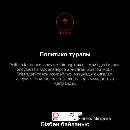
Үстіге
Политико туралы
Politico.kz саяси-әлеуметтік порталы – еліміздегі саяси,
әлеуметтік мәселелерге арналған бірегей жоба.
Еліміздегі саяси жағдайлар, маңызды оқиғалар,
әлеуметтік мәселелер біздің назарымыздан тыс
қалмайды.
Бізбен байланыс