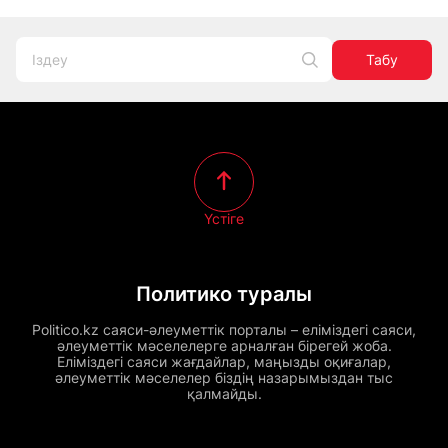
Табу
Үстіге
Политико туралы
Politico.kz саяси-әлеуметтік порталы – еліміздегі саяси,
әлеуметтік мәселелерге арналған бірегей жоба.
Еліміздегі саяси жағдайлар, маңызды оқиғалар,
әлеуметтік мәселелер біздің назарымыздан тыс
қалмайды.