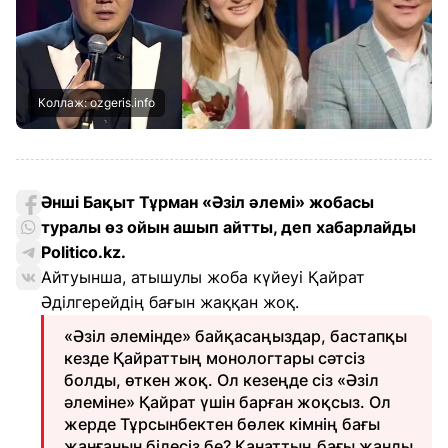
Коллаж: ozgeris.info
Әнші Бақыт Тұрман «Әзіл әлемі» жобасы
туралы өз ойын ашып айтты, деп хабарлайды
Politico.kz
.
Айтуынша, атышулы жоба күйеуі Қайрат
Әділгерейдің бағын жаққан жоқ.
«Әзіл әлемінде» байқасаңыздар, бастапқы
кезде Қайраттың монологтары сәтсіз
болды, өткен жоқ. Ол кезеңде сіз «Әзіл
әлеміне» Қайрат үшін барған жоқсыз. Ол
жерде Тұрсынбектен бөлек кімнің бағы
жанғанын білесіз бе? Қанаттың бағы жанды.