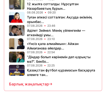
12 жылға сотталды: Нұрсұлтан
Назарбаевтың бұрын...
08.08.2026
09:20
Туған әпкесі сотталған: Ақсуда әкімінің
орынбас...
07.08.2026
23:46
Әділет Зейнел: Менің үйленгенім —
өткенімді ұмы...
07.08.2026
23:10
«Үнсіз қала алмаймын»: Айжан
Аймағанова әйелдер...
07.08.2026
22:54
"Діндар болып көрінемін деп қорықты
ма?". Бекбо...
07.08.2026
22:25
Қазақстан футбол құрамасын басқаруға
әлемге тан...
Барлық жаңалықтар