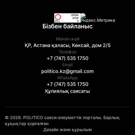
Бізбен байланыс
Мекен-жай
ҚР, Астана қаласы, Көксай, дом 2/5
Телефон
+7 (747) 535 1750
Email
politico.kz@gmail.com
WhatsApp
+7 (747) 535 1750
Құпиялық саясаты
© 2026. POLITICO саяси-әлеуметтік порталы. Барлық
құқықтар қорғалған
Дизайн және құрылым