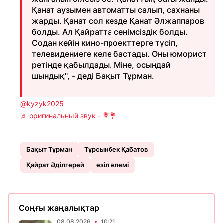
Қанат аузымен автоматты салып, сахнаны
жарды. Қанат сол кезде Қанат Әлжаппаров
болды. Ал Қайратта сенімсіздік болды.
Содан кейін кино-проекттерге түсіп,
телевидениеге келе бастады. Оны юморист
ретінде қабылдады. Міне, осындай
шындық", - деді Бақыт Тұрман.
@kyzyk2025
♬ оригинальный звук - 💐💐
Бақыт Тұрман
Тұрсынбек Қабатов
Қайрат Әділгерей
әзіл әлемі
Соңғы жаңалықтар
08.08.2026
10:21