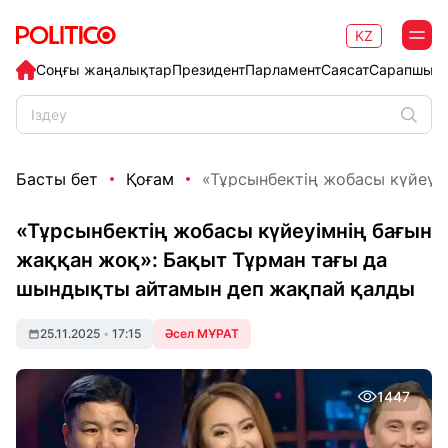
KZ
Соңғы жаңалықтар
Президент
Парламент
Саясат
Сарапшыл
Басты бет
Қоғам
«Тұрсынбектің жобасы күйеуім
«Тұрсынбектің жобасы күйеуімнің бағын
жаққан жоқ»: Бақыт Тұрман тағы да
шындықты айтамын деп жақпай қалды
25.11.2025
•
17:15
Әсел МҰРАТ
1447