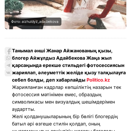
Фото: aizhuldуz_adaibekova
Танымал әнші Жанар Айжанованың қызы,
блогер Айжұлдыз Адайбекова Жаңа жыл
қарсаңында ерекше стильдегі фотосессиясын
жариялап, әлеуметтік желіде қызу талқылауға
себеп болды, деп хабарлайды
Politico.kz
Жарияланған кадрлар көпшіліктің назарын тек
фотосессия мәтінімен емес, образдың
символикасы мен визуалдық шешімдерімен
аудартты.
Желі қолданушыларының бір бөлігі блогердің
батыл әрі өзгеше стилін қолдап, оның