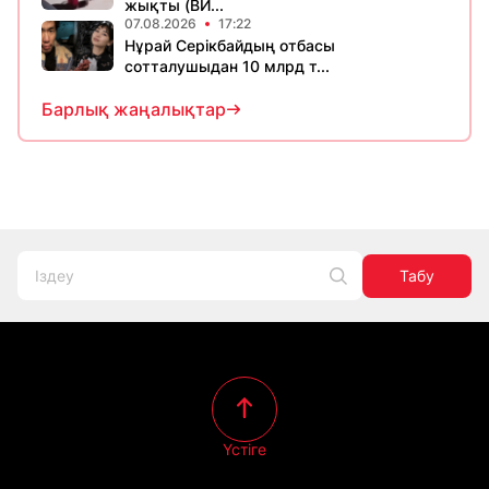
жықты (ВИ...
07.08.2026
17:22
Нұрай Серікбайдың отбасы
сотталушыдан 10 млрд т...
Барлық жаңалықтар
Табу
Үстіге