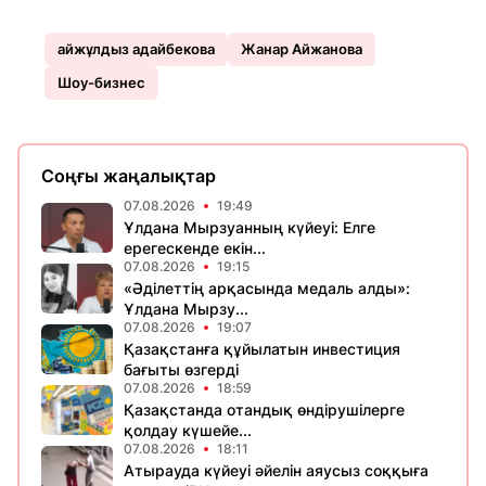
айжұлдыз адайбекова
Жанар Айжанова
Шоу-бизнес
Соңғы жаңалықтар
07.08.2026
19:49
Ұлдана Мырзуанның күйеуі: Елге
ерегескенде екін...
07.08.2026
19:15
«Әділеттің арқасында медаль алды»:
Ұлдана Мырзу...
07.08.2026
19:07
Қазақстанға құйылатын инвестиция
бағыты өзгерді
07.08.2026
18:59
Қазақстанда отандық өндірушілерге
қолдау күшейе...
07.08.2026
18:11
Атырауда күйеуі әйелін аяусыз соққыға