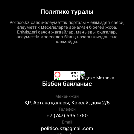
Политико туралы
Politico.kz саяси-әлеуметтік порталы – еліміздегі саяси,
әлеуметтік мәселелерге арналған бірегей жоба.
Еліміздегі саяси жағдайлар, маңызды оқиғалар,
әлеуметтік мәселелер біздің назарымыздан тыс
қалмайды.
Бізбен байланыс
Мекен-жай
ҚР, Астана қаласы, Көксай, дом 2/5
Телефон
+7 (747) 535 1750
Email
politico.kz@gmail.com