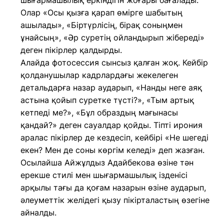
шығармашылық еркіндігін жоғары бағалады.
Олар «Осы қызға қарап өмірге шабытың
ашылады», «Біртүрлісің, бірақ соныңмен
ұнайсың», «Әр суретің ойландырып жібереді»
деген пікірлер қалдырды.
Алайда фотосессия сынсыз қалған жоқ. Кейбір
қолданушылар кадрлардағы жекелеген
детальдарға назар аударып, «Нанды неге аяқ
астына қойып суретке түсті?», «Тым артық
кетпеді ме?», «Бұл образдың мағынасы
қандай?» деген сауалдар қойды. Тіпті ирония
аралас пікірлер де кездесіп, кейбірі «Не шегеді
екен? Мен де соны көргім келеді» деп жазған.
Осылайша Айжұлдыз Адайбекова өзіне тән
ерекше стилі мен шығармашылық ізденісі
арқылы тағы да қоғам назарын өзіне аударып,
әлеуметтік желідегі қызу пікірталастың өзегіне
айналды.