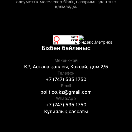
әлеуметтік мәселелер біздің назарымыздан тыс
қалмайды.
Бізбен байланыс
Мекен-жай
ҚР, Астана қаласы, Көксай, дом 2/5
Телефон
+7 (747) 535 1750
Email
politico.kz@gmail.com
WhatsApp
+7 (747) 535 1750
Құпиялық саясаты