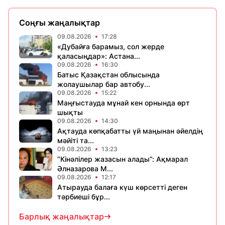
Соңғы жаңалықтар
09.08.2026
17:28
«Дубайға барамыз, сол жерде
қаласыңдар»: Астана...
09.08.2026
16:30
Батыс Қазақстан облысында
жолаушылар бар автобу...
09.08.2026
15:22
Маңғыстауда мұнай кен орнында өрт
шықты
09.08.2026
14:30
Ақтауда көпқабатты үй маңынан әйелдің
мәйіті та...
09.08.2026
13:23
“Кінәлілер жазасын алады”: Ақмарал
Әлназарова М...
09.08.2026
12:17
Атырауда балаға күш көрсетті деген
тәрбиеші бұр...
Барлық жаңалықтар