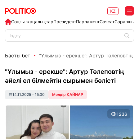
KZ
Соңғы жаңалықтар
Президент
Парламент
Саясат
Сарапшыл
Басты бет
"Ұлымыз - ерекше": Артур Төлеповтің әйел
"Ұлымыз - ерекше": Артур Төлеповтің
әйелі ел білмейтін сырымен бөлісті
14.11.2025
•
15:30
Мөлдір ҚАЙНАР
1236