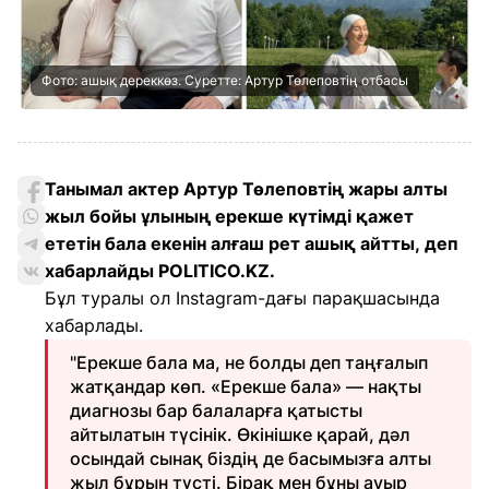
Фото: ашық дереккөз. Суретте: Артур Төлеповтің отбасы
Танымал актер Артур Төлеповтің жары алты
жыл бойы ұлының ерекше күтімді қажет
ететін бала екенін алғаш рет ашық айтты, деп
хабарлайды POLITICO.KZ.
Бұл туралы ол Instagram-дағы парақшасында
хабарлады.
"Ерекше бала ма, не болды деп таңғалып
жатқандар көп. «Ерекше бала» — нақты
диагнозы бар балаларға қатысты
айтылатын түсінік. Өкінішке қарай, дәл
осындай сынақ біздің де басымызға алты
жыл бұрын түсті. Бірақ мен бұны ауыр