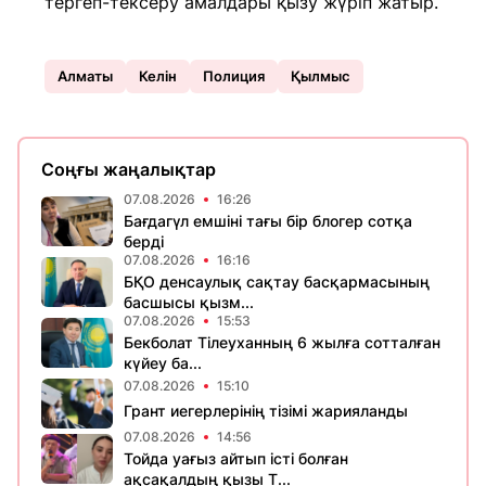
тергеп-тексеру амалдары қызу жүріп жатыр.
Алматы
Келін
Полиция
Қылмыс
Соңғы жаңалықтар
07.08.2026
16:26
Бағдагүл емшіні тағы бір блогер сотқа
берді
07.08.2026
16:16
БҚО денсаулық сақтау басқармасының
басшысы қызм...
07.08.2026
15:53
Бекболат Тілеуханның 6 жылға сотталған
күйеу ба...
07.08.2026
15:10
Грант иегерлерінің тізімі жарияланды
07.08.2026
14:56
Тойда уағыз айтып істі болған
ақсақалдың қызы Т...