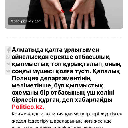
Фото: pixabay.com
Алматыда қалта ұрлығымен
айналысқан ерекше отбасылық
қылмыстық топ құрықталып, оның
соңғы мүшесі қолға түсті. Қалалық
Полиция департаментінің
мәліметінше, бұл қылмыстық
схеманы бір отбасының үш келіні
бірлесіп құрған, деп хабарлайды
Politico.kz.
​Криминалдық полиция қызметкерлері жүргізген
жедел-іздестіру шараларының нәтижесінде