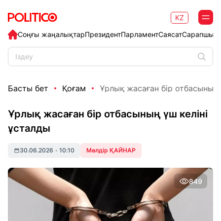
KZ
Соңғы жаңалықтар
Президент
Парламент
Саясат
Сарапшыл
Басты бет
Қоғам
Ұрлық жасаған бір отбасының 
Ұрлық жасаған бір отбасының үш келіні
ұсталды
30.06.2026
•
10:10
Мөлдір ҚАЙНАР
849