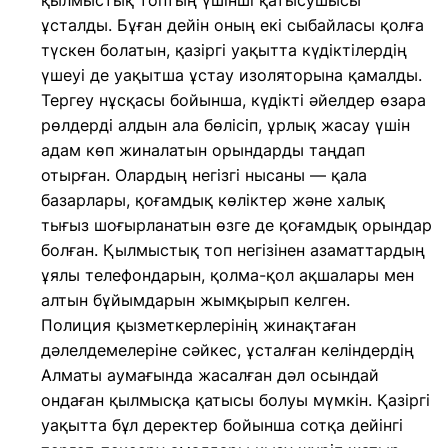
қылмыстық топтың үшінші қатысушысы
ұсталды. Бұған дейін оның екі сыбайласы қолға
түскен болатын, қазіргі уақытта күдіктілердің
үшеуі де уақытша ұстау изоляторына қамалды.
​Тергеу нұсқасы бойынша, күдікті әйелдер өзара
рөлдерді алдын ала бөлісіп, ұрлық жасау үшін
адам көп жиналатын орындарды таңдап
отырған. Олардың негізгі нысаны — қала
базарлары, қоғамдық көліктер және халық
тығыз шоғырланатын өзге де қоғамдық орындар
болған. Қылмыстық топ негізінен азаматтардың
ұялы телефондарын, қолма-қол ақшалары мен
алтын бұйымдарын жымқырып келген.
​Полиция қызметкерлерінің жинақтаған
дәлелдемелеріне сәйкес, ұсталған келіндердің
Алматы аумағында жасалған дәл осындай
ондаған қылмысқа қатысы болуы мүмкін. Қазіргі
уақытта бұл деректер бойынша сотқа дейінгі