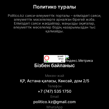
Политико туралы
Politico.kz саяси-әлеуметтік порталы – еліміздегі саяси,
әлеуметтік мәселелерге арналған бірегей жоба.
Еліміздегі саяси жағдайлар, маңызды оқиғалар,
әлеуметтік мәселелер біздің назарымыздан тыс
қалмайды.
Бізбен байланыс
Мекен-жай
ҚР, Астана қаласы, Көксай, дом 2/5
Телефон
+7 (747) 535 1750
Email
politico.kz@gmail.com
WhatsApp