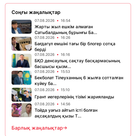
Соңғы жаңалықтар
07.08.2026
16:54
Жарты жыл ешкім алмаған
Сатыбалдының бұрынғы Ба...
07.08.2026
16:26
Бағдагүл емшіні тағы бір блогер сотқа
берді
07.08.2026
16:16
БҚО денсаулық сақтау басқармасының
басшысы қызм...
07.08.2026
15:53
Бекболат Тілеуханның 6 жылға сотталған
күйеу ба...
07.08.2026
15:10
Грант иегерлерінің тізімі жарияланды
07.08.2026
14:56
Тойда уағыз айтып істі болған
ақсақалдың қызы Т...
Барлық жаңалықтар