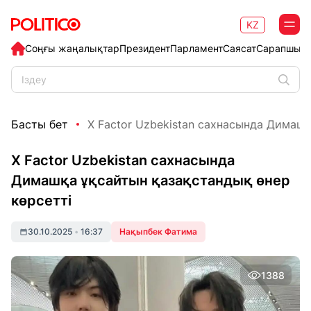
KZ
Соңғы жаңалықтар
Президент
Парламент
Саясат
Сарапшыл
Басты бет
X Factor Uzbekistan сахнасында Димашқ
X Factor Uzbekistan сахнасында
Димашқа ұқсайтын қазақстандық өнер
көрсетті
30.10.2025
•
16:37
Нақыпбек Фатима
1388