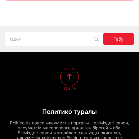
Табу
Үстіге
Политико туралы
Politico.kz саяси-әлеуметтік порталы – еліміздегі саяси,
әлеуметтік мәселелерге арналған бірегей жоба.
Еліміздегі саяси жағдайлар, маңызды оқиғалар,
әлеуметтік мәселелер біздің назарымыздан тыс