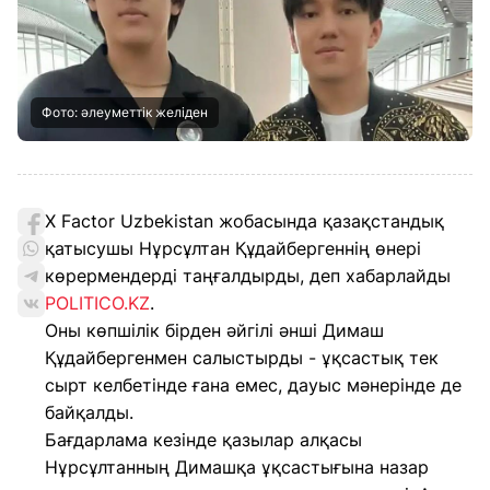
Фото: әлеуметтік желіден
X Factor Uzbekistan жобасында қазақстандық
қатысушы Нұрсұлтан Құдайбергеннің өнері
көрермендерді таңғалдырды, деп хабарлайды
POLITICO.KZ
.
Оны көпшілік бірден әйгілі әнші Димаш
Құдайбергенмен салыстырды - ұқсастық тек
сырт келбетінде ғана емес, дауыс мәнерінде де
байқалды.
Бағдарлама кезінде қазылар алқасы
Нұрсұлтанның Димашқа ұқсастығына назар