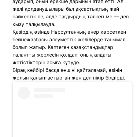
аударып, оның ерекше дарынын атап өтті. Ал
желі қолданушылары бұл ұқсастықтың жай
сәйкестік пе, әлде тағдырдың тәлкегі ме — деп
қызу талқылауда.
Қазірдің өзінде Нұрсұлтанның өнер көрсеткен
бейнежазбасы әлеуметтік желілерде танымал
болып жатыр. Көптеген қазақстандықтар
талантты жерлесін қолдап, оның алдағы
жетістіктерін асыға күтуде.
Бірақ кейбірі басқа әншіні қайталамай, өзінің
жолын қалыптастырған жөн деп пікір білдірді.