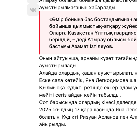
Атырау облысы бойынша қылмыстық-атқ
ауыстырылмағанын хабарлады.
«Өмір бойына бас бостандығынан 
бойынша қылмыстық-атқару жүйесі 
Оларға Қазақстан Ұлттық гвардияс
берілдій, – деді Атырау облысы б
бастығы Азамат Ізтілеуов.
Оның айтуынша, арнайы күзет тағайынд
ауыстырылады.
Алайда олардың қашан ауыстырылатыны
Еске сала кетейік, Яна Легкодимова ш
Қылмысқа күдікті ретінде екі ер адам ұ
мәйіті сегіз айдан кейін табылды.
Сот барысында олардың кінәсі дәлелден
2025 жылдың 17 қарашасында Яна Легк
болатын. Күдікті Ризуан Асланов пен 
айырылды.