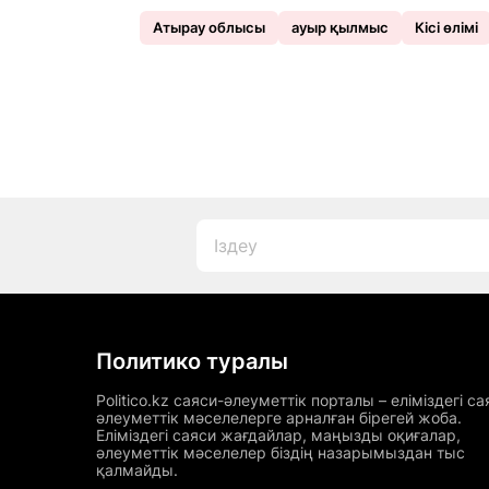
Атырау облысы
ауыр қылмыс
Кісі өлімі
Политико туралы
Politico.kz саяси-әлеуметтік порталы – еліміздегі са
әлеуметтік мәселелерге арналған бірегей жоба.
Еліміздегі саяси жағдайлар, маңызды оқиғалар,
әлеуметтік мәселелер біздің назарымыздан тыс
қалмайды.