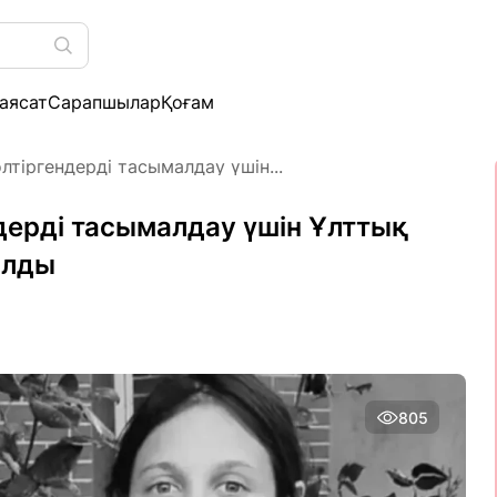
аясат
Сарапшылар
Қоғам
тіргендерді тасымалдау үшін...
дерді тасымалдау үшін Ұлттық
алды
805