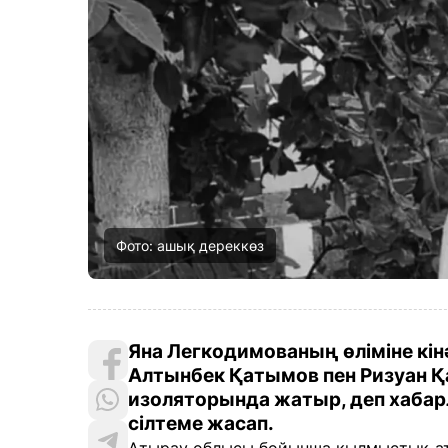
Фото: ашық дереккөз
Яна Легкодимованың өліміне кін
Алтынбек Қатымов пен Ризуан 
изоляторында жатыр, деп хаба
сілтеме жасап
.