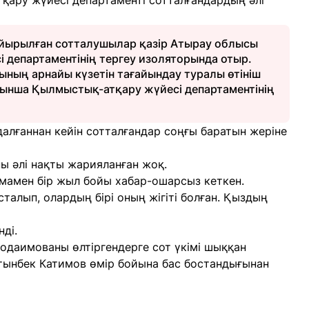
ару жүйесі департаменті сотталғандардың әлі
айырылған сотталушылар қазір Атырау облысы
департаментінің тергеу изоляторында отыр.
ының арнайы күзетін тағайындау туралы өтініш
ойынша Қылмыстық-атқару жүйесі департаментінің
алғаннан кейін сотталғандар соңғы баратын жеріне
 әлі нақты жарияланған жоқ.
амамен бір жыл бойы хабар-ошарсыз кеткен.
сталып, олардың бірі оның жігіті болған. Қыздың
ді.
одаимованы өлтіргендерге сот үкімі шыққан
Алтынбек Катимов өмір бойына бас бостандығынан