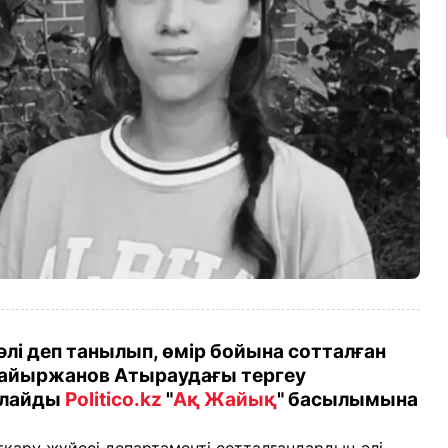
әлі деп танылып, өмір бойына сотталған
Қайыржанов Атыраудағы тергеу
рлайды
Politico.kz
"
Ақ Жайық
" басылымына