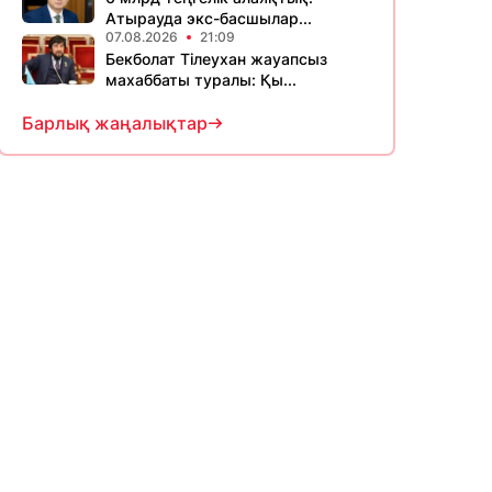
Атырауда экс-басшылар...
07.08.2026
21:09
Бекболат Тілеухан жауапсыз
махаббаты туралы: Қы...
Барлық жаңалықтар