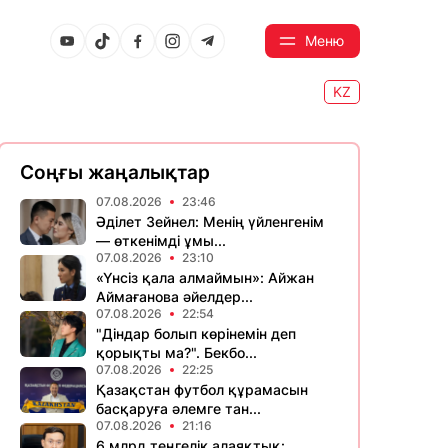
Меню
KZ
Соңғы жаңалықтар
07.08.2026
23:46
Әділет Зейнел: Менің үйленгенім
— өткенімді ұмы...
07.08.2026
23:10
«Үнсіз қала алмаймын»: Айжан
Аймағанова әйелдер...
07.08.2026
22:54
"Діндар болып көрінемін деп
қорықты ма?". Бекбо...
07.08.2026
22:25
Қазақстан футбол құрамасын
басқаруға әлемге тан...
07.08.2026
21:16
6 млрд теңгелік алаяқтық: