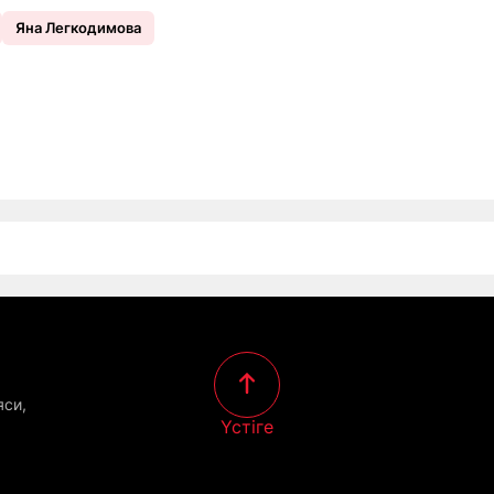
Яна Легкодимова
яси,
Үстіге