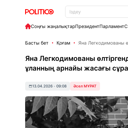
Соңғы жаңалықтар
Президент
Парламент
С
Басты бет
Қоғам
Яна Легкодимованы өл
Яна Легкодимованы өлтірген
ұланның арнайы жасағы сұр
13.04.2026
•
09:08
Әсел МҰРАТ