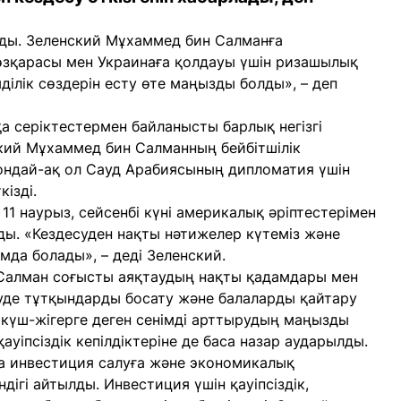
ды. Зеленский Мұхаммед бин Салманға
өзқарасы мен Украинаға қолдауы үшін ризашылық
ділік сөздерін есту өте маңызды болды», – деп
а серіктестермен байланысты барлық негізгі
кий Мұхаммед бин Салманның бейбітшілік
Сондай-ақ ол Сауд Арабиясының дипломатия үшін
ізді.
1 наурыз, сейсенбі күні америкалық әріптестерімен
ды. «Кездесуден нақты нәтижелер күтеміз және
мда болады», – деді Зеленский.
Салман соғысты аяқтаудың нақты қадамдары мен
уде тұтқындарды босату және балаларды қайтару
қ күш-жігерге деген сенімді арттырудың маңызды
уіпсіздік кепілдіктеріне де баса назар аударылды.
а инвестиция салуға және экономикалық
ігі айтылды. Инвестиция үшін қауіпсіздік,