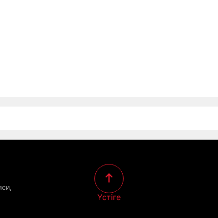
яси,
Үстіге