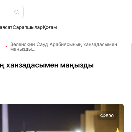
аясат
Сарапшылар
Қоғам
Зеленский Сауд Арабиясының ханзадасымен
маңызды...
ың ханзадасымен маңызды
890