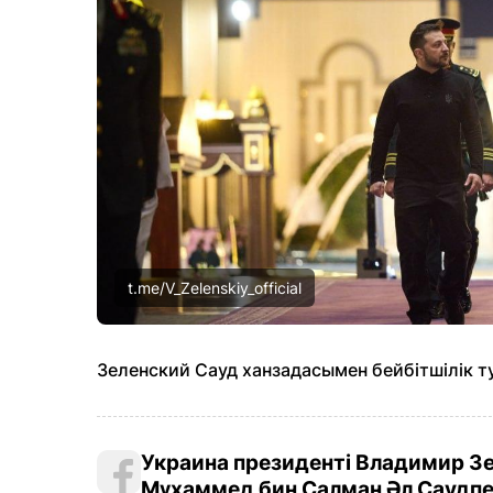
t.me/V_Zelenskiy_official
Зеленский Сауд ханзадасымен бейбітшілік т
Украина президенті Владимир З
Мұхаммед бин Салман Әл Саудпен