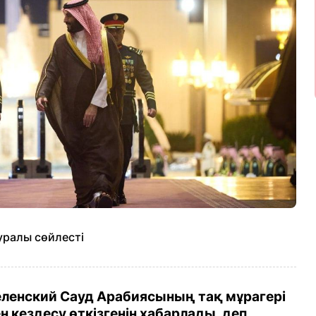
уралы сөйлесті
еленский Сауд Арабиясының тақ мұрагері
 кездесу өткізгенін хабарлады, деп