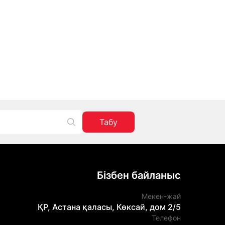
Табу
Бізбен байланыс
Мекен-жай
ҚР, Астана қаласы, Көксай, дом 2/5
Телефон