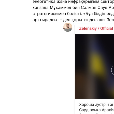
энергетика және инфрақұрылым секторл
ханзада Мұхаммед бин Салман Сауд А
стратегиясымен бөлісті. «Бұл біздің е
арттырады», – деп қорытындылады Зел