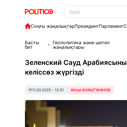
Соңғы жаңалықтар
Президент
Парламент
С
Басты
Геополитика және шетел
бет
жаңалықтары
Зеленский Сауд Арабиясын
келіссөз жүргізді
11.03.2025
•
12:01
Абзал БАХЫТЖАНОВ