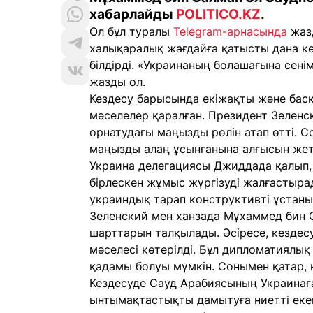
хабарлайды
POLITICO.KZ
.
Ол бұл туралы
Telegram-арнасында
жаз
халықаралық жағдайға қатысты дана к
білдірді. «Украинаның болашағына сенім
жазды ол.
Кездесу барысында екіжақты және басқ
мәселелер қаралған. Президент Зеленс
орнатудағы маңызды рөлін атап өтті. 
маңызды алаң ұсынғанына алғысын жетк
Украина делегациясы Джиддада қалып, 1
бірлескен жұмыс жүргізуді жалғастыра
украиндық тарап конструктивті ұстаны
Зеленский мен ханзада Мұхаммед бин 
шарттарын талқылады. Әсіресе, кездес
мәселесі көтерілді. Бұл дипломатиялы
қадамы болуы мүмкін. Сонымен қатар, қа
Кездесуде Сауд Арабиясының Украинағ
ынтымақтастықты дамытуға ниетті екенд