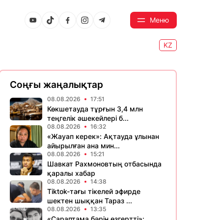
Меню
KZ
Соңғы жаңалықтар
08.08.2026
17:51
Көкшетауда тұрғын 3,4 млн
теңгелік әшекейлері б...
08.08.2026
16:32
«Жауап керек»: Ақтауда ұлынан
айырылған ана мин...
08.08.2026
15:21
Шавкат Рахмоновтың отбасында
қаралы хабар
08.08.2026
14:38
Tiktok-тағы тікелей эфирде
шектен шыққан Тараз ...
08.08.2026
13:35
«Сараптама бәрін өзгертті»: