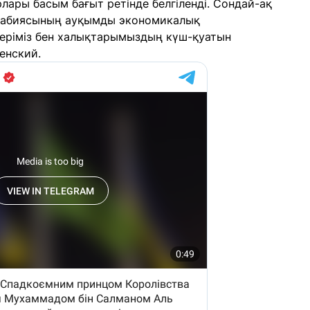
ары басым бағыт ретінде белгіленді. Сондай-ақ
рабиясының ауқымды экономикалық
лдеріміз бен халықтарымыздың күш-қуатын
енский.