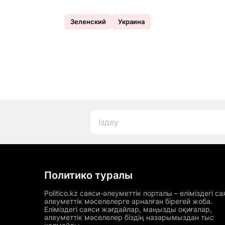
Зеленский
Украина
Политико туралы
Politico.kz саяси-әлеуметтік порталы – еліміздегі са
әлеуметтік мәселелерге арналған бірегей жоба.
Еліміздегі саяси жағдайлар, маңызды оқиғалар,
әлеуметтік мәселелер біздің назарымыздан тыс