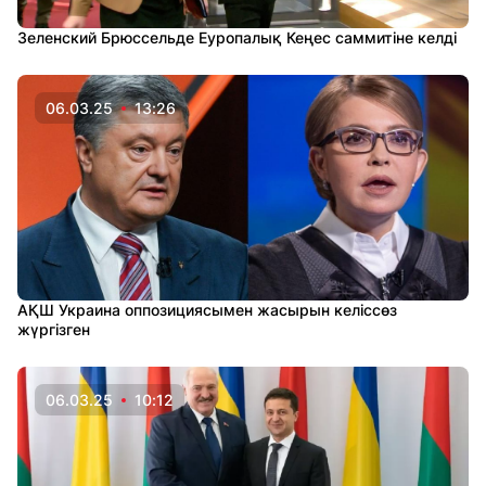
Зеленский Брюссельде Еуропалық Кеңес саммитіне келді
06.03.25
13:26
АҚШ Украина оппозициясымен жасырын келіссөз
жүргізген
06.03.25
10:12