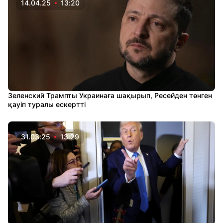
14.04.25
13:20
Зеленский Трампты Украинаға шақырып, Ресейден төнген
қауіп туралы ескертті
31.03.25
13:29