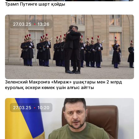
Трамп Путинге шарт қойды
27.03.25
13:26
Зеленский Макронға «Мираж» ұшақтары мен 2 млрд
еуролық әскери көмек үшін алғыс айтты
27.03.25
10:20