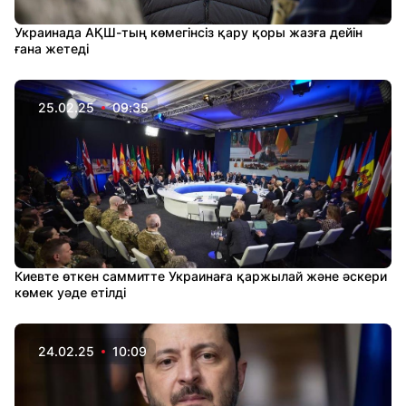
Украинада АҚШ-тың көмегінсіз қару қоры жазға дейін
ғана жетеді
25.02.25
09:35
Киевте өткен саммитте Украинаға қаржылай және әскери
көмек уәде етілді
24.02.25
10:09