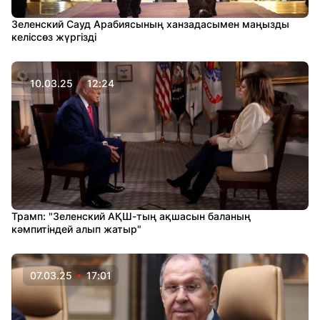
Зеленский Сауд Арабиясының ханзадасымен маңызды
келіссөз жүргізді
10.03.25
12:24
Трамп: "Зеленский АҚШ-тың ақшасын баланың
кәмпитіндей алып жатыр"
07.03.25
17:01