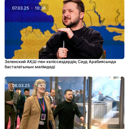
07.03.25
10:36
Зеленский АҚШ-пен келіссөздердің Сауд Арабиясында
басталатынын мәлімдеді
06.03.25
16:10