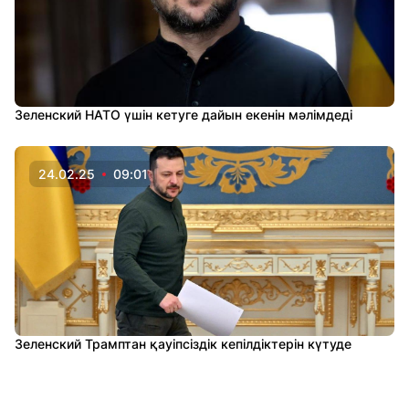
Зеленский НАТО үшін кетуге дайын екенін мәлімдеді
24.02.25
09:01
Зеленский Трамптан қауіпсіздік кепілдіктерін күтуде