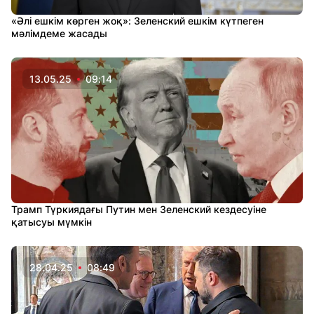
«Әлі ешкім көрген жоқ»: Зеленский ешкім күтпеген
мәлімдеме жасады
13.05.25
09:14
Трамп Түркиядағы Путин мен Зеленский кездесуіне
қатысуы мүмкін
28.04.25
08:49