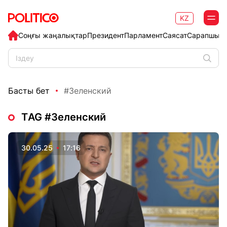
KZ
Соңғы жаңалықтар
Президент
Парламент
Саясат
Сарапшыл
Басты бет
#Зеленский
ТAG #Зеленский
30.05.25
17:16