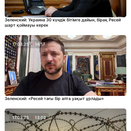
Зеленский: Украина 30 күндік бітімге дайын, бірақ Ресей
шарт қоймауы керек
17.03.25
14:17
Зеленский: «Ресей тағы бір апта уақыт ұрлады»
17.03.25
13:02