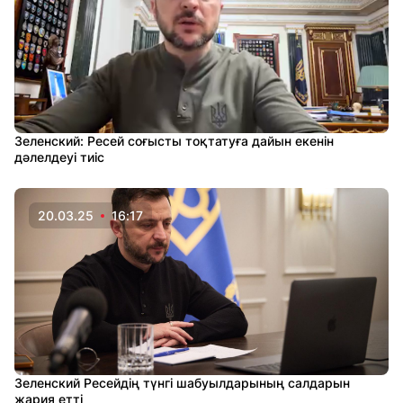
Зеленский: Ресей соғысты тоқтатуға дайын екенін
дәлелдеуі тиіс
20.03.25
16:17
Зеленский Ресейдің түнгі шабуылдарының салдарын
жария етті