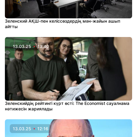
Зеленский АҚШ-пен келіссөздердің мән-жайын ашып
айтты
13.03.25
13:40
Зеленскийдің рейтингі күрт өсті: The Economist сауалнама
нәтижесін жариялады
13.03.25
12:16