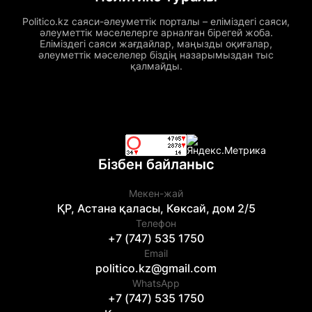
Politico.kz саяси-әлеуметтік порталы – еліміздегі саяси,
әлеуметтік мәселелерге арналған бірегей жоба.
Еліміздегі саяси жағдайлар, маңызды оқиғалар,
әлеуметтік мәселелер біздің назарымыздан тыс
қалмайды.
Бізбен байланыс
Мекен-жай
ҚР, Астана қаласы, Көксай, дом 2/5
Телефон
+7 (747) 535 1750
Email
politico.kz@gmail.com
WhatsApp
+7 (747) 535 1750