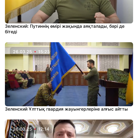
Зеленский: Путиннің өмірі жақында аяқталады, бәрі де
бітеді
26.03.25
15:23
Зеленский Ұлттық гвардия жауынгерлеріне алғыс айтты
26.03.25
12:14