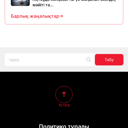
мәйіті та...
Барлық жаңалықтар
Табу
Үстіге
Политико туралы