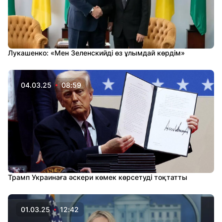
Лукашенко: «Мен Зеленскийді өз ұлымдай көрдім»
04.03.25
08:59
Трамп Украинаға әскери көмек көрсетуді тоқтатты
01.03.25
12:42