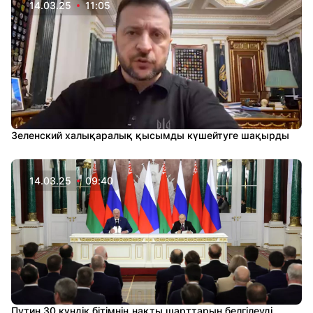
14.03.25
11:05
Зеленский халықаралық қысымды күшейтуге шақырды
14.03.25
09:40
Путин 30 күндік бітімнің нақты шарттарын белгілеуді