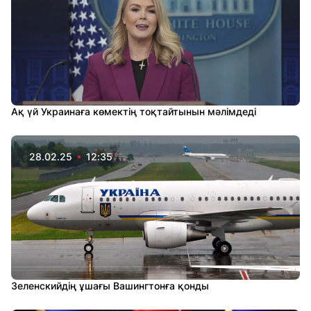
Ақ үй Украинаға көмектің тоқтайтынын мәлімдеді
28.02.25
12:35
Зеленскийдің ұшағы Вашингтонға қонды