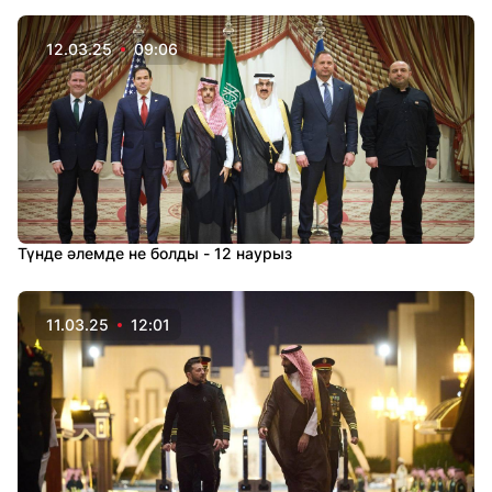
12.03.25
09:06
Түнде әлемде не болды - 12 наурыз
11.03.25
12:01