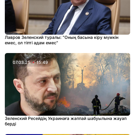
Лавров Зеленский туралы: "Оның басына кіру мүмкін
емес, ол тіпті адам емес"
07.03.25
15:49
Зеленский Ресейдің Украинаға жаппай шабуылына жауап
берді