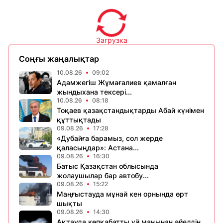
Загрузка
Соңғы жаңалықтар
10.08.26
09:02
Адамжегіш Жұмағалиев қамалған
жындыхана тексері...
10.08.26
08:18
Тоқаев қазақстандықтарды Абай күнімен
құттықтады
09.08.26
17:28
«Дубайға барамыз, сол жерде
қаласыңдар»: Астана...
09.08.26
16:30
Батыс Қазақстан облысында
жолаушылар бар автобу...
09.08.26
15:22
Маңғыстауда мұнай кен орнында өрт
шықты
09.08.26
14:30
Ақтауда көпқабатты үй маңынан әйелдің