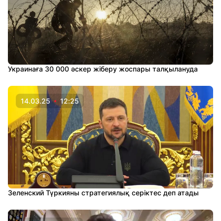
Украинаға 30 000 әскер жіберу жоспары талқылануда
14.03.25
12:25
Зеленский Түркияны стратегиялық серіктес деп атады