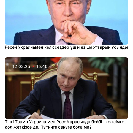
Ресей Украинамен келіссөздер үшін өз шарттарын ұсынды
12.03.25
15:46
Тіпті Трамп Украина мен Ресей арасында бейбіт келісімге
қол жеткізсе де, Путинге сенуге бола ма?