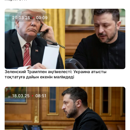
20.03.25
09:09
Зеленский Трамппен әңгімелесті: Украина атысты
тоқтатуға дайын екенін мәлімдеді
18.03.25
08:51