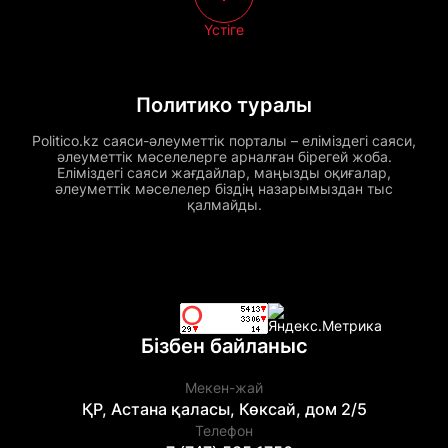
Үстіге
Политико туралы
Politico.kz саяси-әлеуметтік порталы – еліміздегі саяси,
әлеуметтік мәселелерге арналған бірегей жоба.
Еліміздегі саяси жағдайлар, маңызды оқиғалар,
әлеуметтік мәселелер біздің назарымыздан тыс
қалмайды.
Бізбен байланыс
Мекен-жай
ҚР, Астана қаласы, Көксай, дом 2/5
Телефон