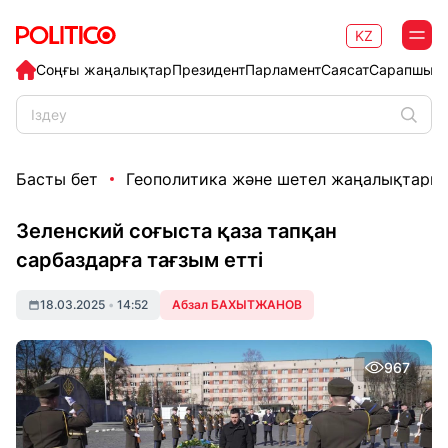
KZ
Соңғы жаңалықтар
Президент
Парламент
Саясат
Сарапшыл
Басты бет
Геополитика және шетел жаңалықтары
Зеленский соғыста қаза тапқан
сарбаздарға тағзым етті
18.03.2025
•
14:52
Абзал БАХЫТЖАНОВ
967