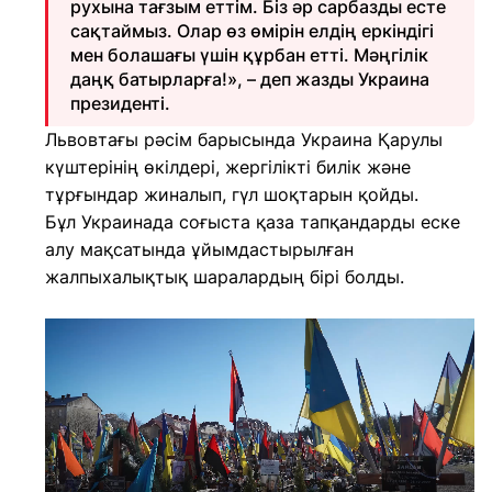
рухына тағзым еттім. Біз әр сарбазды есте
сақтаймыз. Олар өз өмірін елдің еркіндігі
мен болашағы үшін құрбан етті. Мәңгілік
даңқ батырларға!», – деп жазды Украина
президенті.
Львовтағы рәсім барысында Украина Қарулы
күштерінің өкілдері, жергілікті билік және
тұрғындар жиналып, гүл шоқтарын қойды.
Бұл Украинада соғыста қаза тапқандарды еске
алу мақсатында ұйымдастырылған
жалпыхалықтық шаралардың бірі болды.