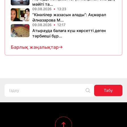
мәйіті та...
09.08.2026
13:23
“Кінәлілер жазасын алады”: Ақмарал
Әлназарова М...
09.08.2026
12:17
Атырауда балаға күш көрсетті деген
тәрбиеші бұр...
Барлық жаңалықтар
Табу