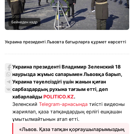
Бейнеден кадр
Украина президенті Львовта батырларға құрмет көрсетті
Украина президенті Владимир Зеленский 18
наурызда жұмыс сапарымен Львовқа барып,
Украина тәуелсіздігі үшін жанын қиған
сарбаздардың рухына тағзым етті, деп
хабарлайды
POLITICO.KZ
.
Зеленский
Telegram-арнасында
тиісті видеоны
жариялап, қаза тапқандардың ерлігі ешқашан
ұмытылмайтынын атап өтті.
«Львов. Қаза тапқан қорғаушыларымыздың