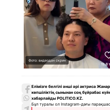
Фото: видеодан скрин
Елімізге белгілі әнші әрі актриса Жа
көпшіліктің сынынан соң бұйрабас кү
хабарлайды POLITICO.KZ.
Бұл туралы ол Instagram-дағы парақша