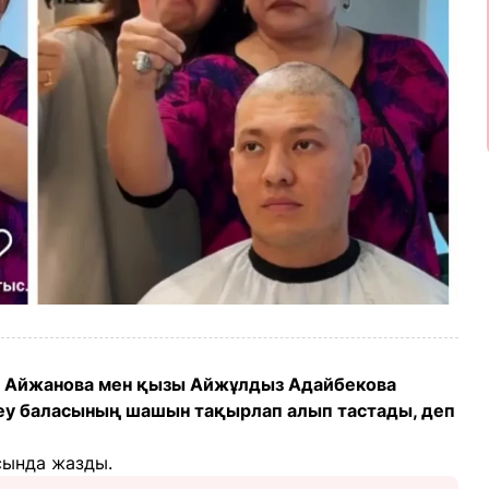
нар Айжанова мен қызы Айжұлдыз Адайбекова
йеу баласының шашын тақырлап алып тастады, деп
сында жазды.