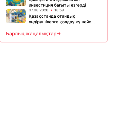
инвестиция бағыты өзгерді
07.08.2026
18:59
Қазақстанда отандық
өндірушілерге қолдау күшейе...
Барлық жаңалықтар