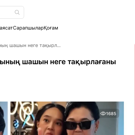
аясат
Сарапшылар
Қоғам
ың шашын неге тақырл...
ының шашын неге тақырлағаны
1685