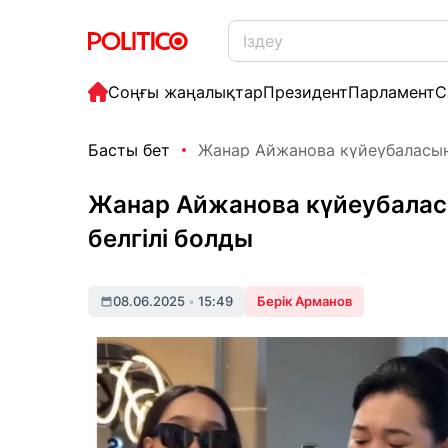
Соңғы жаңалықтар
Президент
Парламент
С
Басты бет
Жанар Айжанова күйеубаласын
Жанар Айжанова күйеубалас
белгілі болды
08.06.2025
•
15:49
Берік Арманов