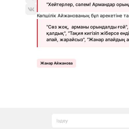
"Хейтерлер, сәлем! Армандар орынд
Көпшілік Айжанованың бұл әрекетіне т
"Сөз жоқ, арманы орындалды ғой", 
қалдық", "Тақия кигізіп жіберсе енд
апай, жарайсыз", "Жанар апайдың 
Жанар Айжанова