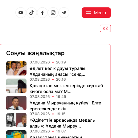
Меню
KZ
Соңғы жаңалықтар
07.08.2026
20:19
Әділет көлік дауы туралы:
Ұлдананың анасы "сенд...
07.08.2026
20:16
Қазақстан мектептерінде хиджаб
киюге бола ма? М...
07.08.2026
19:49
Ұлдана Мырзуанның күйеуі: Елге
ерегескенде екін...
07.08.2026
19:15
«Әділеттің арқасында медаль
алды»: Ұлдана Мырзу...
07.08.2026
19:07
Қазақстанға құйылатын