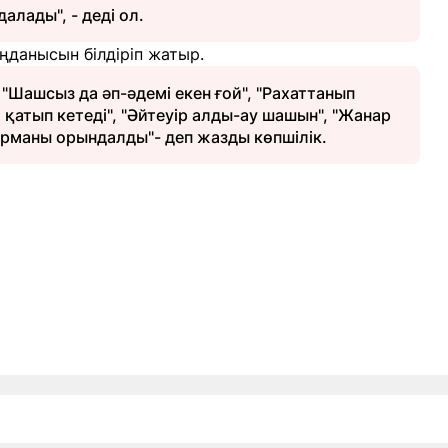
алады", - деді ол.
аңданысын білдіріп жатыр.
"Шашсыз да әп-әдемі екен ғой", "Рахаттанып
і қатып кетеді", "Әйтеуір алды-ау шашын", "Жанар
арманы орындалды"- деп жазды көпшілік.