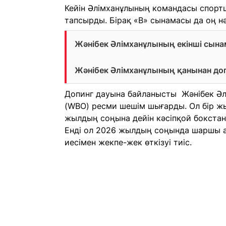
Кейін Әлімханұлының командасы спортш
тапсырды. Бірақ «B» сынамасы да оң н
Жәнібек Әлімханұлының екінші сына
Жәнібек Әлімханұлының қанынан до
Допинг дауына байланысты Жәнібек Әлі
(WBO) ресми шешім шығарды. Ол бір ж
жылдың соңына дейін кәсіпқой бокстан
Енді ол 2026 жылдың соңында шаршы а
иесімен жекпе-жек өткізуі тиіс.