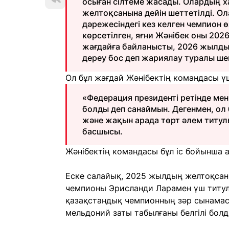
осыған сілтеме жасады. Олардың х
желтоқсанына дейін шеттетілді. О
дәрежесіндегі кез келген чемпион ө
көрсетілген, яғни Жәнібек оны 2026
жағдайға байланысты, 2026 жылдың
дереу бос деп жариялау туралы шеш
Ол бұл жағдай Жәнібектің командасы үш
«Федерация президенті ретінде мен
болды деп санаймын. Дегенмен, ол
және жақын арада төрт әлем титул
басшысы.
Жәнібектің командасы бұл іс бойынша 
Еске салайық, 2025 жылдың желтоқса
чемпионы Эрисланди Ларамен үш титул 
қазақстандық чемпионның зәр сынамас
мельдоний заты табылғаны белгілі болд