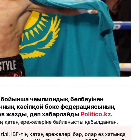
ы бойынша чемпиондық белбеуінен
нның кәсіпқой бокс федерациясының
ов жазды, деп хабарлайды
Politico.kz
.
 қатаң ережелеріне байланысты қабылданған.
гілі, IBF-тің қатаң ережелері бар, олар өз хатында