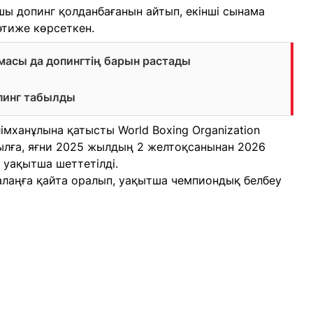
ы допинг қолданбағанын айтып, екінші сынама
әтиже көрсеткен.
масы да допингтің барын растады
пинг табылды
мханұлына қатысты World Boxing Organization
ылға, яғни 2025 жылдың 2 желтоқсанынан 2026
 уақытша шеттетілді.
лаңға қайта оралып, уақытша чемпиондық белбеу