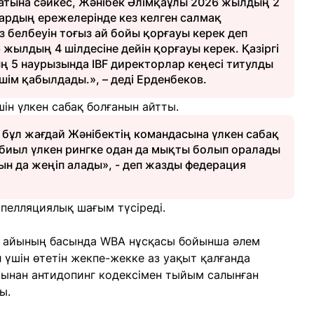
атына сәйкес, Жәнібек Әлімқаұлы 2026 жылдың 2
лардың ережелерінде кез келген салмақ
з белбеуін тоғыз ай бойы қорғауы керек деп
 жылдың 4 шілдесіне дейін қорғауы керек. Қазіргі
 5 наурызында IBF директорлар кеңесі титулды
ім қабылдады.», – деді Ерденбеков.
ін үлкен сабақ болғанын айтты.
 бұл жағдай Жәнібектің командасына үлкен сабақ
 биыл үлкен рингке одан да мықты болып оралады
ын да жеңіп алады», - деп жазды федерация
апелляциялық шағым түсіреді.
н айының басында WBA нұсқасы бойынша әлем
үшін өтетін жекпе-жекке аз уақыт қалғанда
ынан антидопинг кодексімен тыйым салынған
ы.