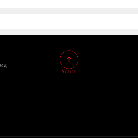
яси,
Үстіге