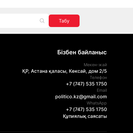
Табу
Бізбен байланыс
Мекен-жай
ҚР, Астана қаласы, Көксай, дом 2/5
Телефон
+7 (747) 535 1750
Email
politico.kz@gmail.com
WhatsApp
+7 (747) 535 1750
Құпиялық саясаты