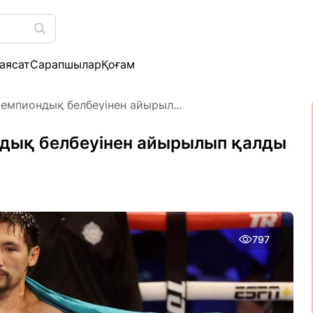
аясат
Сарапшылар
Қоғам
емпиондық белбеуінен айырыл...
ндық белбеуінен айырылып қалды
797