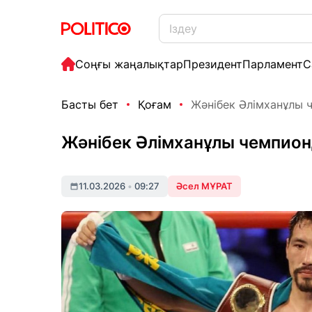
Соңғы жаңалықтар
Президент
Парламент
С
Басты бет
Қоғам
Жәнібек Әлімханұлы ч
Жәнібек Әлімханұлы чемпио
11.03.2026
•
09:27
Әсел МҰРАТ