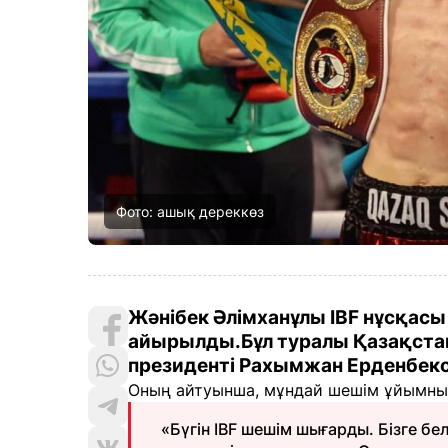
Фото: ашық дереккөз
Жәнібек Әлімханұлы IBF нұсқас
айырылды.Бұл туралы Қазақста
президенті Рахымжан Ерденбек
Оның айтуынша, мұндай шешім ұйымның
«Бүгін IBF шешім шығарды. Бізге бел