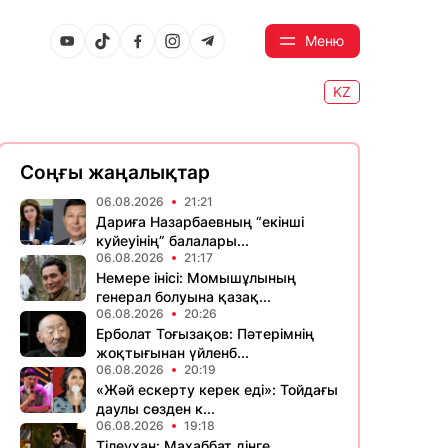
Меню
KZ
Соңғы жаңалықтар
06.08.2026
21:21
Дариға Назарбаевның “екінші
куйеуінің” балалары...
06.08.2026
21:17
Немере інісі: Момышұлының
генерал болуына қазақ...
06.08.2026
20:26
Ерболат Тоғызақов: Пәтерімнің
жоқтығынан үйленб...
06.08.2026
20:19
«Жәй ескерту керек еді»: Тойдағы
даулы сөзден к...
06.08.2026
19:18
Тілеухан: Махаббат дінге