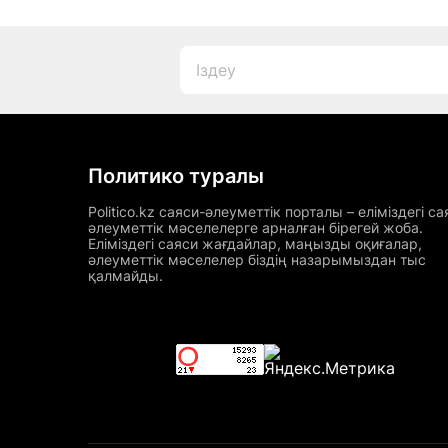
Политико туралы
Politico.kz саяси-әлеуметтік порталы – еліміздегі са
әлеуметтік мәселелерге арналған бірегей жоба.
Еліміздегі саяси жағдайлар, маңызды оқиғалар,
әлеуметтік мәселелер біздің назарымыздан тыс
қалмайды.