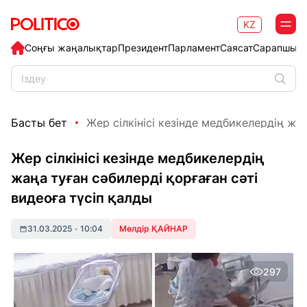
KZ
Соңғы жаңалықтар
Президент
Парламент
Саясат
Сарапшыл
Басты бет
Жер сілкінісі кезінде медбикелердің жаңа
Жер сілкінісі кезінде медбикелердің
жаңа туған сәбилерді қорғаған сәті
видеоға түсіп қалды
31.03.2025
•
10:04
Мөлдір ҚАЙНАР
297