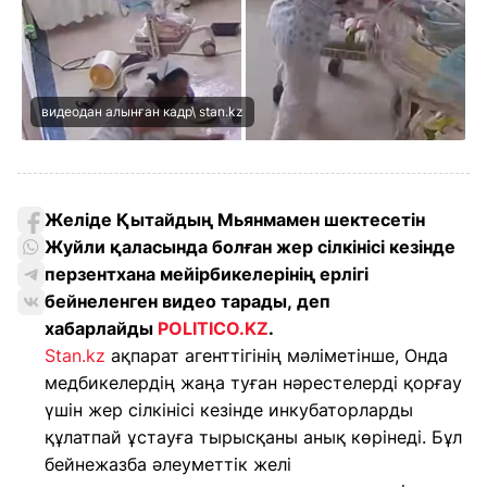
видеодан алынған кадр\ stan.kz
Желіде Қытайдың Мьянмамен шектесетін
Жуйли қаласында болған жер сілкінісі кезінде
перзентхана мейірбикелерінің ерлігі
бейнеленген видео тарады, деп
хабарлайды
POLITICO.KZ
.
Stan.kz
ақпарат агенттігінің мәліметінше, Онда
медбикелердің жаңа туған нәрестелерді қорғау
үшін жер сілкінісі кезінде инкубаторларды
құлатпай ұстауға тырысқаны анық көрінеді. Бұл
бейнежазба әлеуметтік желі