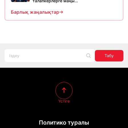
талапкерлерге маңы...
Барлық жаңалықтар
Табу
Үстіге
Политико туралы