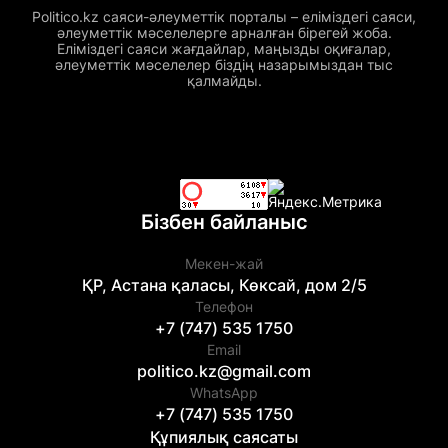
Politico.kz саяси-әлеуметтік порталы – еліміздегі саяси,
әлеуметтік мәселелерге арналған бірегей жоба.
Еліміздегі саяси жағдайлар, маңызды оқиғалар,
әлеуметтік мәселелер біздің назарымыздан тыс
қалмайды.
Бізбен байланыс
Мекен-жай
ҚР, Астана қаласы, Көксай, дом 2/5
Телефон
+7 (747) 535 1750
Email
politico.kz@gmail.com
WhatsApp
+7 (747) 535 1750
Құпиялық саясаты