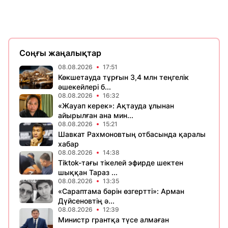
Соңғы жаңалықтар
08.08.2026
17:51
Көкшетауда тұрғын 3,4 млн теңгелік
әшекейлері б...
08.08.2026
16:32
«Жауап керек»: Ақтауда ұлынан
айырылған ана мин...
08.08.2026
15:21
Шавкат Рахмоновтың отбасында қаралы
хабар
08.08.2026
14:38
Tiktok-тағы тікелей эфирде шектен
шыққан Тараз ...
08.08.2026
13:35
«Сараптама бәрін өзгертті»: Арман
Дүйсеновтің ә...
08.08.2026
12:39
Министр грантқа түсе алмаған