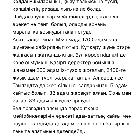
қолданушыларының қызу талқысына түсіп,
көпшіліктің ризашылығына ие болды.
Пайдаланушылар мейірбикелердің жанкешті
әрекетіне тәнті болып, оларды арнайы
марапатқа ұсынуды талап етуде.
Апат салдарынан Мьянмада 1700 адам көз
жұмғаны хабарланып отыр. Құтқару жұмыстары
жалғасып жатқандықтан, бұл көрсеткіш әлі де
көбеюі мүмкін. Қазіргі деректер бойынша,
шамамен 300 адам із-түзсіз жоғалып, 3400-ге
жуық адам түрлі жарақат алған. Ал көршілес
Таиландта да жер сілкінісі салдарынан 17 адам
қайтыс болып, 32 адам жарақат алған. Сонымен
қатар, 83 адам әлі іздестірілуде.
Бұл трагедия аясында перзентхана
мейірбикелерінің әрекеті адамзаттың қайғы мен
қауіпті жағдайда да адамгершілік пен батырлық
таныта алатынын дәлелдейді.