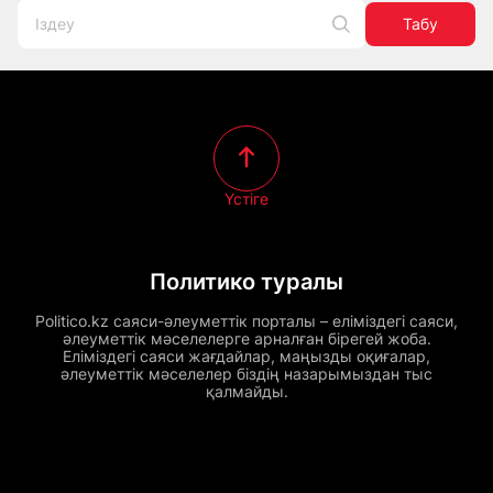
Табу
Үстіге
Политико туралы
Politico.kz саяси-әлеуметтік порталы – еліміздегі саяси,
әлеуметтік мәселелерге арналған бірегей жоба.
Еліміздегі саяси жағдайлар, маңызды оқиғалар,
әлеуметтік мәселелер біздің назарымыздан тыс
қалмайды.