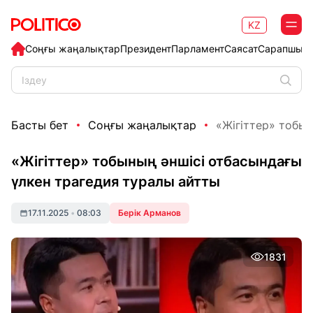
KZ
Соңғы жаңалықтар
Президент
Парламент
Саясат
Сарапшыл
Басты бет
Соңғы жаңалықтар
«Жігіттер» тобын
«Жігіттер» тобының әншісі отбасындағы
үлкен трагедия туралы айтты
17.11.2025
•
08:03
Берік Арманов
1831