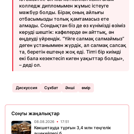
колледж дипломымен жұмыс істеуге
мәжбүр болды. Бірақ оның айлығы
отбасымызды толық қамтамасыз ете
алмады. Сондықтан біз де өз күнімізді өзіміз
көруді шештік: кафелерде ән айттық, ән
өңдеуді үйрендік. “Үйге салмақ салмаймыз”
деген ұстаныммен жүрдік, ал салмақ салсақ
та, беретін ештеңе жоқ еді. Тіпті бір киімді
екі бала кезектесіп киген уақыттар болды»,
– деді ол.
Дискуссия
Сұхбат
Әнші
өмір
Соңғы жаңалықтар
08.08.2026
17:51
Көкшетауда тұрғын 3,4 млн теңгелік
әшекейлері б...