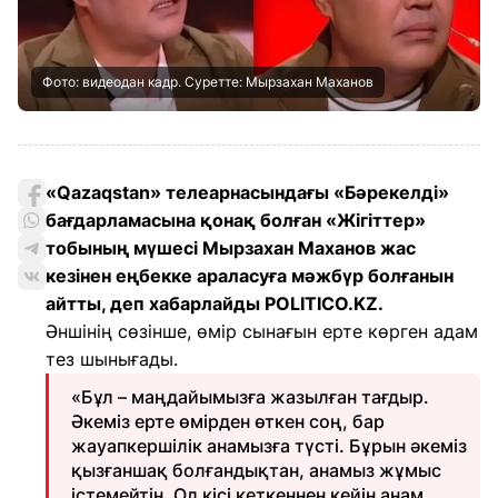
Фото: видеодан кадр. Суретте: Мырзахан Маханов
«Qazaqstan» телеарнасындағы «Бәрекелді»
бағдарламасына қонақ болған «Жігіттер»
тобының мүшесі Мырзахан Маханов жас
кезінен еңбекке араласуға мәжбүр болғанын
айтты, деп хабарлайды POLITICO.KZ.
Әншінің сөзінше, өмір сынағын ерте көрген адам
тез шынығады.
«Бұл – маңдайымызға жазылған тағдыр.
Әкеміз ерте өмірден өткен соң, бар
жауапкершілік анамызға түсті. Бұрын әкеміз
қызғаншақ болғандықтан, анамыз жұмыс
істемейтін. Ол кісі кеткеннен кейін анам