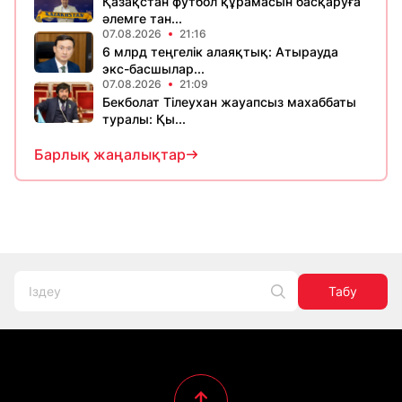
Қазақстан футбол құрамасын басқаруға
әлемге тан...
07.08.2026
21:16
6 млрд теңгелік алаяқтық: Атырауда
экс-басшылар...
07.08.2026
21:09
Бекболат Тілеухан жауапсыз махаббаты
туралы: Қы...
Барлық жаңалықтар
Табу