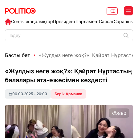
KZ
Соңғы жаңалықтар
Президент
Парламент
Саясат
Сарапшыл
Басты бет
«Жұлдыз неге жоқ?»: Қайрат Нұртастың 
«Жұлдыз неге жоқ?»: Қайрат Нұртастың
балалары ата-әжесімен кездесті
06.03.2025
•
20:03
Берік Арманов
880