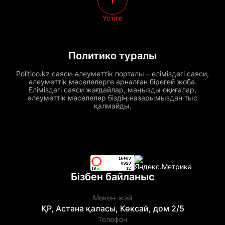
Үстіге
Политико туралы
Politico.kz саяси-әлеуметтік порталы – еліміздегі саяси,
әлеуметтік мәселелерге арналған бірегей жоба.
Еліміздегі саяси жағдайлар, маңызды оқиғалар,
әлеуметтік мәселелер біздің назарымыздан тыс
қалмайды.
Бізбен байланыс
Мекен-жай
ҚР, Астана қаласы, Көксай, дом 2/5
Телефон