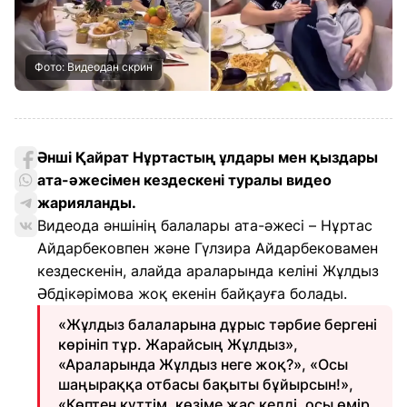
Фото: Видеодан скрин
Әнші Қайрат Нұртастың ұлдары мен қыздары
ата-әжесімен кездескені туралы видео
жарияланды.
Видеода әншінің балалары ата-әжесі – Нұртас
Айдарбековпен және Гүлзира Айдарбековамен
кездескенін, алайда араларында келіні Жұлдыз
Әбдікәрімова жоқ екенін байқауға болады.
«Жұлдыз балаларына дұрыс тәрбие бергені
көрініп тұр. Жарайсың Жұлдыз»,
«Араларында Жұлдыз неге жоқ?», «Осы
шаңыраққа отбасы бақыты бұйырсын!»,
«Көптен күттім, көзіме жас келді, осы өмір