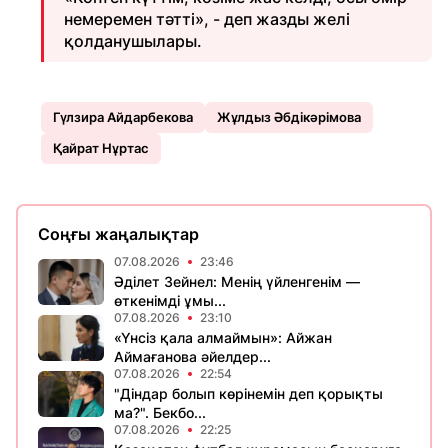
немеремен тәтті», - деп жазды желі
қолданушылары.
Гүлзира Айдарбекова
Жұлдыз Әбдікәрімова
Қайрат Нұртас
Соңғы жаңалықтар
07.08.2026
23:46
Әділет Зейнел: Менің үйленгенім —
өткенімді ұмы...
07.08.2026
23:10
«Үнсіз қала алмаймын»: Айжан
Аймағанова әйелдер...
07.08.2026
22:54
"Діндар болып көрінемін деп қорықты
ма?". Бекбо...
07.08.2026
22:25