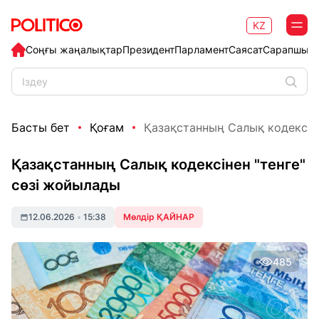
KZ
Соңғы жаңалықтар
Президент
Парламент
Саясат
Сарапшыл
Басты бет
Қоғам
Қазақстанның Салық кодексінен
Қазақстанның Салық кодексінен "тенге"
сөзі жойылады
12.06.2026
•
15:38
Мөлдір ҚАЙНАР
485