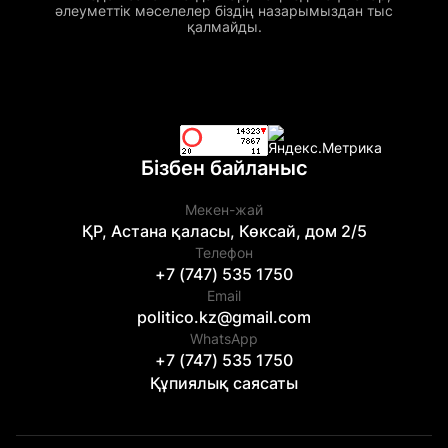
әлеуметтік мәселелер біздің назарымыздан тыс
қалмайды.
Бізбен байланыс
Мекен-жай
ҚР, Астана қаласы, Көксай, дом 2/5
Телефон
+7 (747) 535 1750
Email
politico.kz@gmail.com
WhatsApp
+7 (747) 535 1750
Құпиялық саясаты