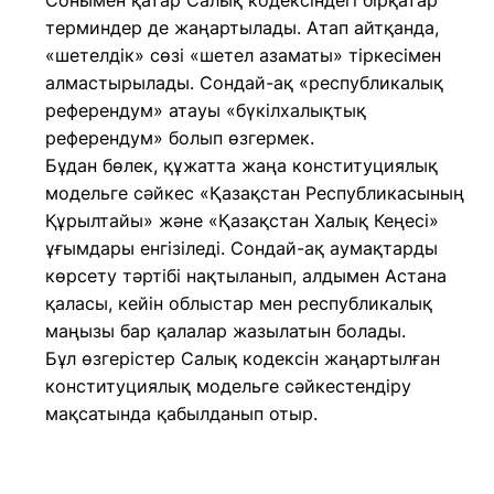
Сонымен қатар Салық кодексіндегі бірқатар
терминдер де жаңартылады. Атап айтқанда,
«шетелдік» сөзі «шетел азаматы» тіркесімен
алмастырылады. Сондай-ақ «республикалық
референдум» атауы «бүкілхалықтық
референдум» болып өзгермек.
Бұдан бөлек, құжатта жаңа конституциялық
модельге сәйкес «Қазақстан Республикасының
Құрылтайы» және «Қазақстан Халық Кеңесі»
ұғымдары енгізіледі. Сондай-ақ аумақтарды
көрсету тәртібі нақтыланып, алдымен Астана
қаласы, кейін облыстар мен республикалық
маңызы бар қалалар жазылатын болады.
Бұл өзгерістер Салық кодексін жаңартылған
конституциялық модельге сәйкестендіру
мақсатында қабылданып отыр.