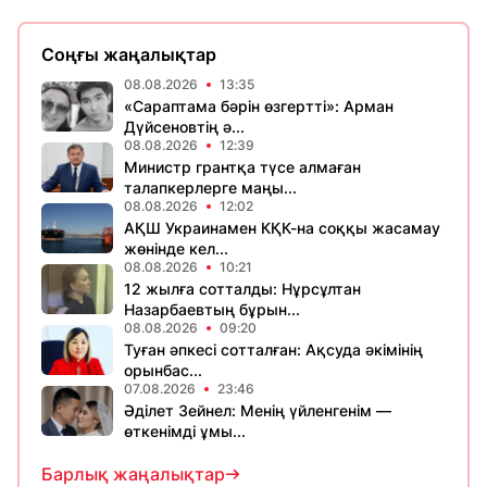
Соңғы жаңалықтар
08.08.2026
13:35
«Сараптама бәрін өзгертті»: Арман
Дүйсеновтің ә...
08.08.2026
12:39
Министр грантқа түсе алмаған
талапкерлерге маңы...
08.08.2026
12:02
АҚШ Украинамен КҚК-на соққы жасамау
жөнінде кел...
08.08.2026
10:21
12 жылға сотталды: Нұрсұлтан
Назарбаевтың бұрын...
08.08.2026
09:20
Туған әпкесі сотталған: Ақсуда әкімінің
орынбас...
07.08.2026
23:46
Әділет Зейнел: Менің үйленгенім —
өткенімді ұмы...
Барлық жаңалықтар