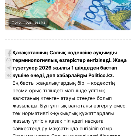
Фото: inbusiness kz.
Қазақстанның Салық кодексіне ауқымды
терминологиялық өзгерістер енгізіледі. Жаңа
түзетулер 2026 жылғы 1 шілдеден бастап
күшіне енеді, деп хабарлайды Politico.kz.
Ең басты жаңалықтардың бірі – кодекстің
ресми орыс тіліндегі мәтінінде ұлттық
валютаның «тенге» атауы «теңге» болып
жазылады. Бұл ұлттық валютаны өзгерту емес,
тек нормативтік-құқықтық құжаттардағы
жазылу үлгісін қазақ тіліндегі нұсқаға
сәйкестендіру мақсатында енгізіліп отыр.