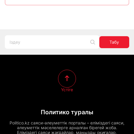
Табу
Үстіге
Политико туралы
Politico.kz саяси-әлеуметтік порталы – еліміздегі саяси,
әлеуметтік мәселелерге арналған бірегей жоба.
Еліміздегі саяси жағдайлар, маңызды оқиғалар,