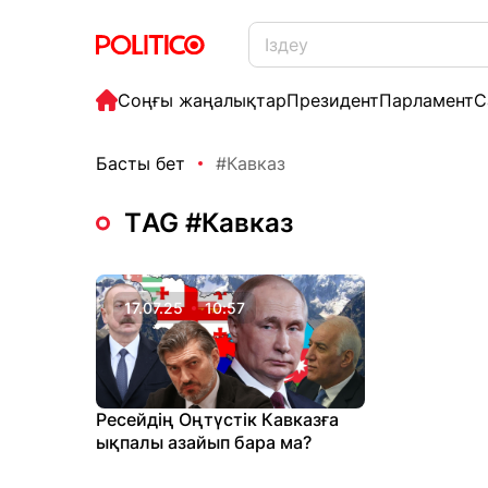
Соңғы жаңалықтар
Президент
Парламент
С
Басты бет
#Кавказ
ТAG #Кавказ
17.07.25
10:57
Ресейдің Оңтүстік Кавказға
ықпалы азайып бара ма?