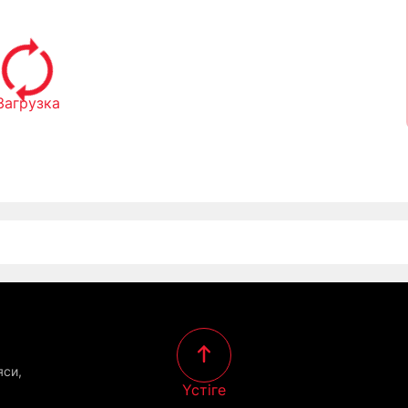
Загрузка
яси,
Үстіге