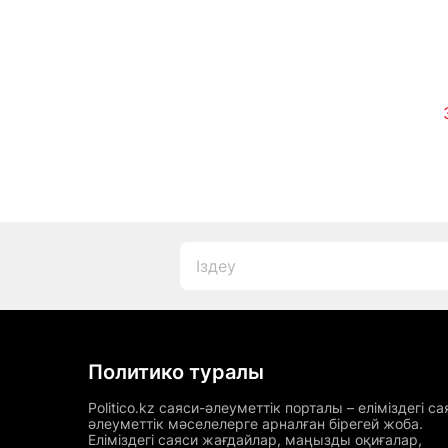
Политико туралы
Politico.kz саяси-әлеуметтік порталы – еліміздегі са
әлеуметтік мәселелерге арналған бірегей жоба.
Еліміздегі саяси жағдайлар, маңызды оқиғалар,