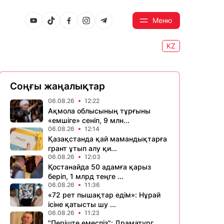
Меню
KZ
Соңғы жаңалықтар
06.08.26
12:22
Ақмола облысының тұрғыны
«емшіге» сеніп, 9 млн...
06.08.26
12:14
Қазақстанда қай мамандықтарға
грант ұтып алу қи...
06.08.26
12:03
Қостанайда 50 адамға қарыз
беріп, 1 млрд теңге ...
06.08.26
11:36
«72 рет пышақтар едім»: Нұрай
ісіне қатысты шу ...
06.08.26
11:23
​"Періште емеспіз": Драматург