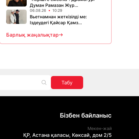
Думан Рамазан Жүр...
06.08.26
10:29
Вьетнамнан жеткізілді ме:
Іздеудегі Қайсар Қамз...
Барлық жаңалықтар
Табу
Бізбен байланыс
Мекен-жай
ҚР, Астана қаласы, Көксай, дом 2/5