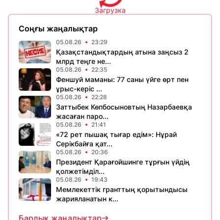
Загрузка
Соңғы жаңалықтар
05.08.26
23:29
Қазақстандықтардың атына заңсыз 2
млрд теңге не...
05.08.26
22:35
Феншуй маманы: 77 саны үйге өрт пен
ұрыс-керіс ...
05.08.26
22:28
Заттыбек Көпбосыновтың Назарбаевқа
жасаған паро...
05.08.26
21:41
«72 рет пышақ тығар едім»: Нұрай
Серікбайға қат...
05.08.26
20:36
Президент Қарағойшинге тұрғын үйдің
қолжетімділ...
05.08.26
19:43
Мемлекеттік гранттың қорытындысы
жарияланатын к...
Барлық жаңалықтар