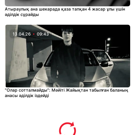
Атыраулық ана шекарада қаза тапқан 4 жасар ұлы үшін
әділдік сұрайды
13.04.26
09:43
"Олар сотталмайды": Мәйіті Жайықтан табылған баланың
анасы әділдік іздейді