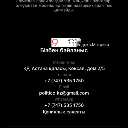
Еліміздегі саяси жағдайлар, маңызды оқиғалар,
әлеуметтік мәселелер біздің назарымыздан тыс
қалмайды.
Бізбен байланыс
Мекен-жай
ҚР, Астана қаласы, Көксай, дом 2/5
Телефон
+7 (747) 535 1750
Email
politico.kz@gmail.com
WhatsApp
+7 (747) 535 1750
Құпиялық саясаты