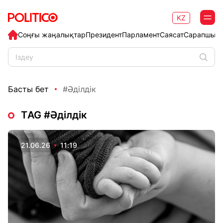
KZ
Соңғы жаңалықтар
Президент
Парламент
Саясат
Сарапшыл
Басты бет
#Әділдік
ТAG #Әділдік
21.06.26
11:19