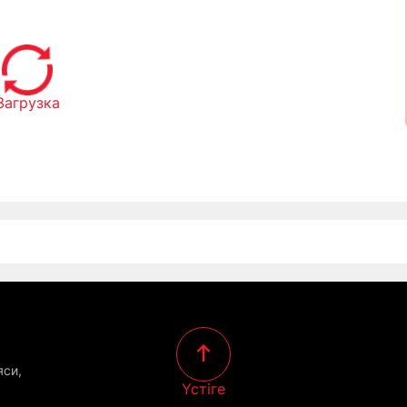
Загрузка
яси,
Үстіге