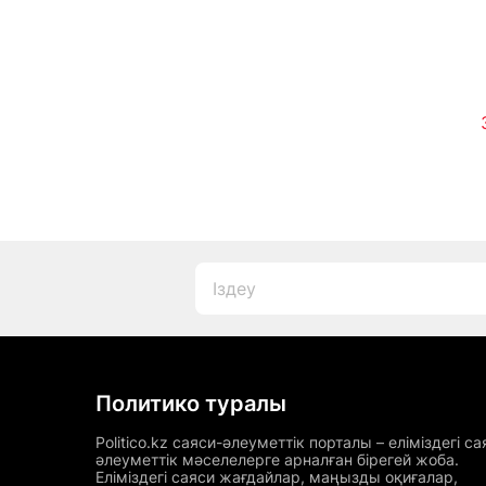
Политико туралы
Politico.kz саяси-әлеуметтік порталы – еліміздегі са
әлеуметтік мәселелерге арналған бірегей жоба.
Еліміздегі саяси жағдайлар, маңызды оқиғалар,