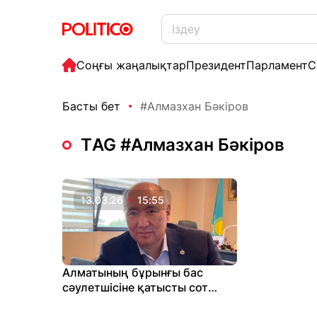
Соңғы жаңалықтар
Президент
Парламент
С
Басты бет
#Алмазхан Бәкіров
ТAG #Алмазхан Бәкіров
13.03.26
15:55
Алматының бұрынғы бас
сәулетшісіне қатысты сот
үкімі жойылды