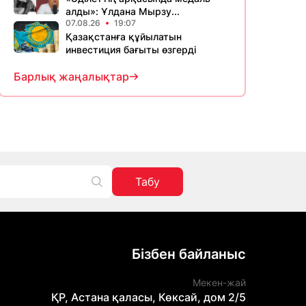
алды»: Ұлдана Мырзу...
07.08.26
19:07
Қазақстанға құйылатын
инвестиция бағыты өзгерді
Барлық жаңалықтар
Табу
Бізбен байланыс
Мекен-жай
ҚР, Астана қаласы, Көксай, дом 2/5