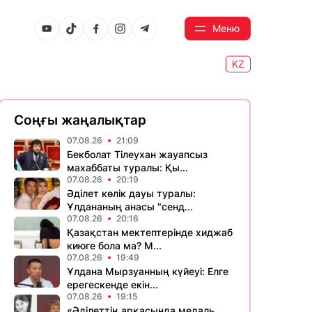
Меню
KZ
Соңғы жаңалықтар
07.08.26
21:09
Бекболат Тілеухан жауапсыз
махаббаты туралы: Қы...
07.08.26
20:19
Әділет көлік дауы туралы:
Ұлдананың анасы "сенд...
07.08.26
20:16
Қазақстан мектептерінде хиджаб
киюге бола ма? М...
07.08.26
19:49
Ұлдана Мырзуанның күйеуі: Елге
ерегескенде екін...
07.08.26
19:15
«Әділеттің арқасында медаль