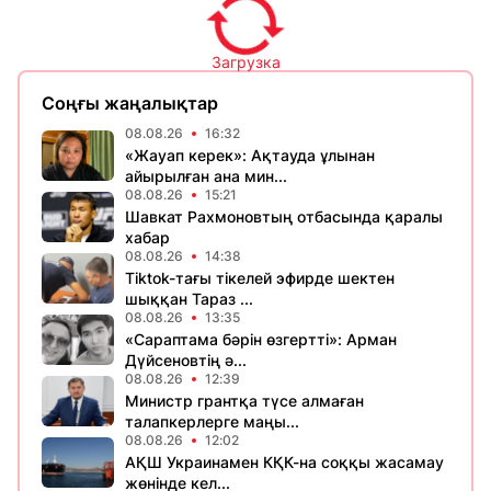
Загрузка
Соңғы жаңалықтар
08.08.26
16:32
«Жауап керек»: Ақтауда ұлынан
айырылған ана мин...
08.08.26
15:21
Шавкат Рахмоновтың отбасында қаралы
хабар
08.08.26
14:38
Tiktok-тағы тікелей эфирде шектен
шыққан Тараз ...
08.08.26
13:35
«Сараптама бәрін өзгертті»: Арман
Дүйсеновтің ә...
08.08.26
12:39
Министр грантқа түсе алмаған
талапкерлерге маңы...
08.08.26
12:02
АҚШ Украинамен КҚК-на соққы жасамау
жөнінде кел...