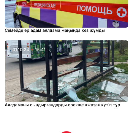
Семейде ер адам аялдама маңында көз жұмды
01.10.24
15:41
Аялдаманы сындырғандарды ерекше «жаза» күтіп тұр