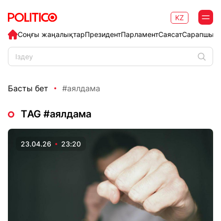
KZ
Соңғы жаңалықтар
Президент
Парламент
Саясат
Сарапшыл
Басты бет
#аялдама
ТAG #аялдама
23.04.26
23:20