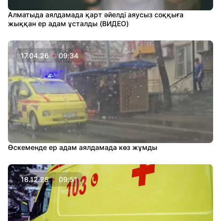
Алматыда аялдамада қарт әйелді аяусыз соққыға
жыққан ер адам ұсталды (ВИДЕО)
17.04.26
09:34
Өскеменде ер адам аялдамада көз жұмды
18.12.25
09:51