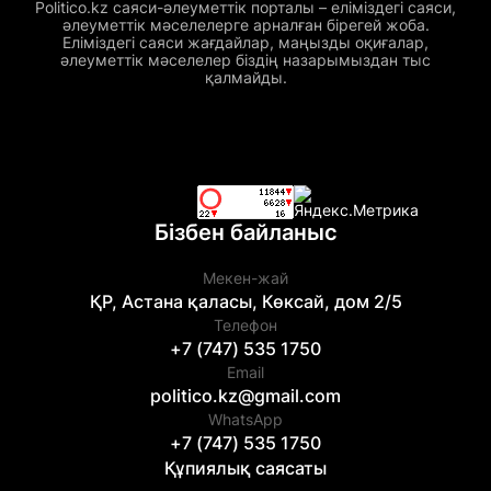
Politico.kz саяси-әлеуметтік порталы – еліміздегі саяси,
әлеуметтік мәселелерге арналған бірегей жоба.
Еліміздегі саяси жағдайлар, маңызды оқиғалар,
әлеуметтік мәселелер біздің назарымыздан тыс
қалмайды.
Бізбен байланыс
Мекен-жай
ҚР, Астана қаласы, Көксай, дом 2/5
Телефон
+7 (747) 535 1750
Email
politico.kz@gmail.com
WhatsApp
+7 (747) 535 1750
Құпиялық саясаты