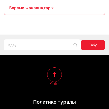
Барлық жаңалықтар
Табу
Үстіге
Политико туралы