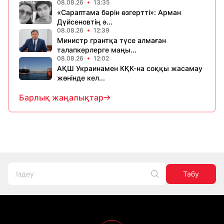
08.08.26
13:35
«Сараптама бәрін өзгертті»: Арман
Дүйсеновтің ә...
08.08.26
12:39
Министр грантқа түсе алмаған
талапкерлерге маңы...
08.08.26
12:02
АҚШ Украинамен КҚК-на соққы жасамау
жөнінде кел...
Барлық жаңалықтар
Табу