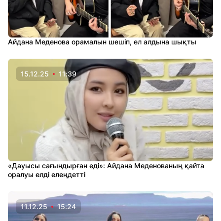
Айдана Меденова орамалын шешіп, ел алдына шықты
15.12.25
11:39
«Дауысы сағындырған еді»: Айдана Меденованың қайта
оралуы елді елеңдетті
11.12.25
15:24