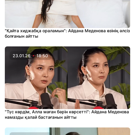
"Қайта хиджабқа ораламын": Айдана Меденова өзінің әлсіз
болғанын айтты
23.01.26
18:50
"Түс көрдім, Алла маған бәрін көрсетті": Айдана Меденова
намазды қалай бастағанын айтты