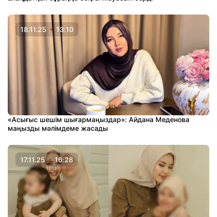
18.11.25
13:10
«Асығыс шешім шығармаңыздар»: Айдана Меденова
маңызды мәлімдеме жасады
17.11.25
16:28