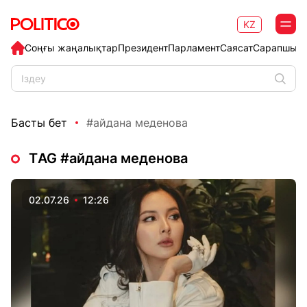
KZ
Соңғы жаңалықтар
Президент
Парламент
Саясат
Сарапшыл
Басты бет
#айдана меденова
ТAG #айдана меденова
02.07.26
12:26