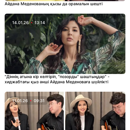
Айдана Меденованың қызы да орамалын шешті
14.01.26
13:14
"Діннің атына кір келтіріп, "позорды" шаштыңдар" -
хиджабтағы қыз әнші Айдана Меденоваға шүйлікті
11.01.26
09:31