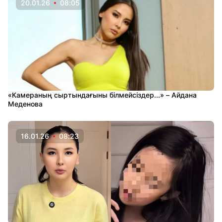
20.01.26
08:05
«Камераның сыртындағыны білмейсіздер...» – Айдана
Меденова
16.01.26
08:23