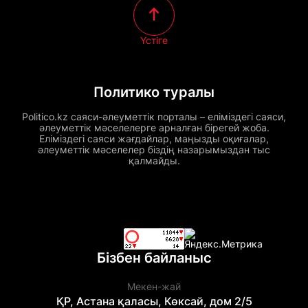
Үстіге
Политико туралы
Politico.kz саяси-әлеуметтік порталы – еліміздегі саяси,
әлеуметтік мәселелерге арналған бірегей жоба.
Еліміздегі саяси жағдайлар, маңызды оқиғалар,
әлеуметтік мәселелер біздің назарымыздан тыс
қалмайды.
Бізбен байланыс
Мекен-жай
ҚР, Астана қаласы, Көксай, дом 2/5