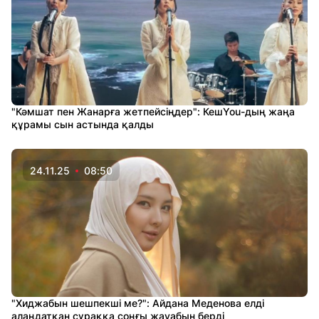
"Кәмшат пен Жанарға жетпейсіңдер": КешYou-дың жаңа
құрамы сын астында қалды
24.11.25
08:50
"Хиджабын шешпекші ме?": Айдана Меденова елді
алаңдатқан сұраққа соңғы жауабын берді