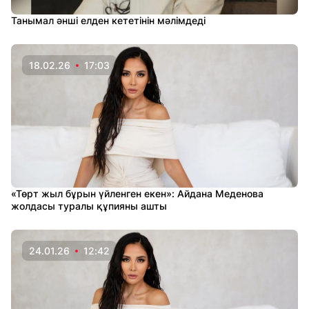
Танымал әнші елден кететінін мәлімдеді
18.02.26
17:03
«Төрт жыл бұрын үйленген екен»: Айдана Меденова
жолдасы туралы құпияны ашты
24.01.26
12:42