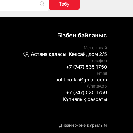
Табу
Бізбен байланыс
Мекен-жай
ҚР, Астана қаласы, Көксай, дом 2/5
Телефон
+7 (747) 535 1750
Email
politico.kz@gmail.com
WhatsApp
+7 (747) 535 1750
Құпиялық саясаты
Дизайн және құрылым