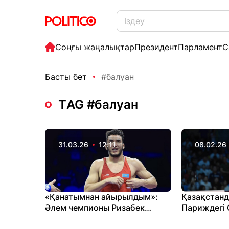
Соңғы жаңалықтар
Президент
Парламент
С
Басты бет
#балуан
ТAG #балуан
31.03.26
12:11
08.02.26
«Қанатымнан айырылдым»:
Қазақстанд
Әлем чемпионы Ризабек
Париждегі 
Айтмұқанның отбасы қара
турнирінде