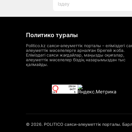
Политико туралы
Politico.kz саяси-әлеуметтік порталы – еліміздегі са
әлеуметтік мәселелерге арналған бірегей жоба.
Еліміздегі саяси жағдайлар, маңызды оқиғалар,
әлеуметтік мәселелер біздің назарымыздан тыс
қалмайды.
© 2026. POLITICO саяси-әлеуметтік порталы. Бар