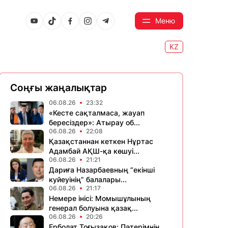
Меню
KZ
Соңғы жаңалықтар
06.08.26
23:32
«Кесте сақталмаса, жауап
бересіздер»: Атырау об...
06.08.26
22:08
Қазақстаннан кеткен Нұртас
Адамбай АҚШ-қа көшуі...
06.08.26
21:21
Дариға Назарбаевның “екінші
куйеуінің” балалары...
06.08.26
21:17
Немере інісі: Момышұлының
генерал болуына қазақ...
06.08.26
20:26
Ерболат Тоғызақов: Пәтерімнің