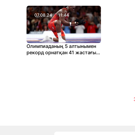
жамылды
алды
07.08.24
11:44
Олимпиаданың 5 алтынымен
рекорд орнатқан 41 жастағы
балуан спортпен қош айтысты