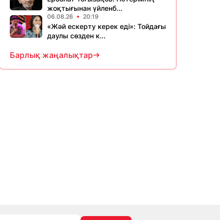
жоқтығынан үйленб...
06.08.26
20:19
«Жәй ескерту керек еді»: Тойдағы
даулы сөзден к...
Барлық жаңалықтар