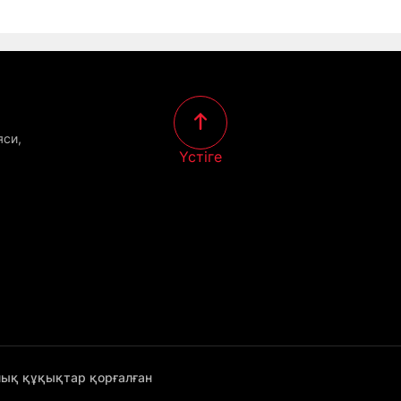
яси,
Үстіге
лық құқықтар қорғалған