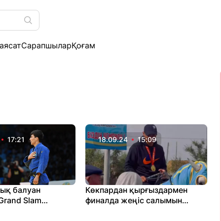
аясат
Сарапшылар
Қоғам
17:21
18.09.24
15:09
ық балуан
Көкпардан қырғыздармен
Grand Slam
финалда жеңіс салымын
 қола жүлде жеңіп
салған балуанға жерлестері