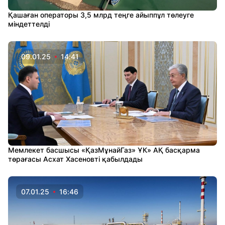
Қашаған операторы 3,5 млрд теңге айыппұл төлеуге
міндеттелді
09.01.25
14:41
Мемлекет басшысы «ҚазМұнайГаз» ҰК» АҚ басқарма
төрағасы Асхат Хасеновті қабылдады
07.01.25
16:46