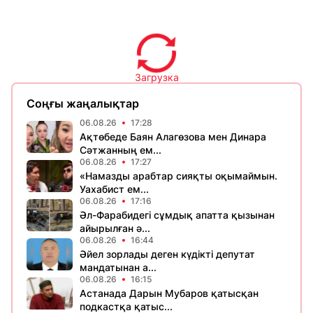
Загрузка
Соңғы жаңалықтар
06.08.26
17:28
Ақтөбеде Баян Алагөзова мен Динара
Сәтжанның ем...
06.08.26
17:27
«Намазды арабтар сияқты оқымаймын.
Уахабист ем...
06.08.26
17:16
Әл-Фарабидегі сұмдық апатта қызынан
айырылған ә...
06.08.26
16:44
Әйел зорлады деген күдікті депутат
мандатынан а...
06.08.26
16:15
Астанада Дарын Мубаров қатысқан
подкастқа қатыс...