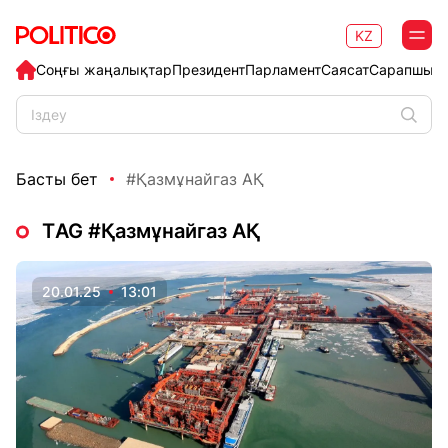
KZ
Соңғы жаңалықтар
Президент
Парламент
Саясат
Сарапшыл
Басты бет
#Қазмұнайгаз АҚ
ТAG #Қазмұнайгаз АҚ
20.01.25
13:01