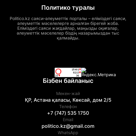
Политико туралы
Politico.kz саяси-әлеуметтік порталы – еліміздегі саяси,
әлеуметтік мәселелерге арналған бірегей жоба.
Еліміздегі саяси жағдайлар, маңызды оқиғалар,
әлеуметтік мәселелер біздің назарымыздан тыс
қалмайды.
Бізбен байланыс
Мекен-жай
ҚР, Астана қаласы, Көксай, дом 2/5
Телефон
+7 (747) 535 1750
Email
politico.kz@gmail.com
WhatsApp