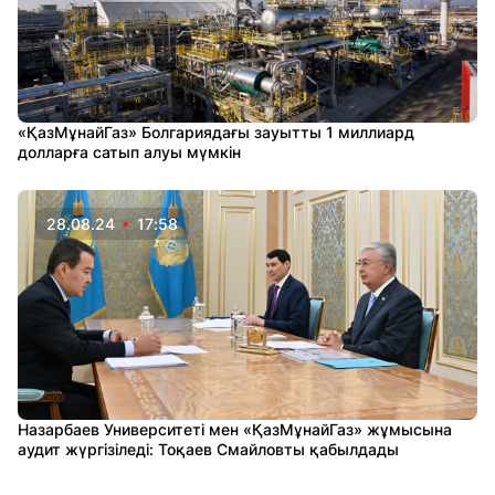
«ҚазМұнайГаз» Болгариядағы зауытты 1 миллиард
долларға сатып алуы мүмкін
28.08.24
17:58
Назарбаев Университеті мен «ҚазМұнайГаз» жұмысына
аудит жүргізіледі: Тоқаев Смайловты қабылдады