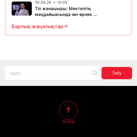
06.08.26
16:09
Тіл жанашыры: Мектептің
маңдайшасында ою-өрнек ...
Барлық жаңалықтар
Табу
Үстіге