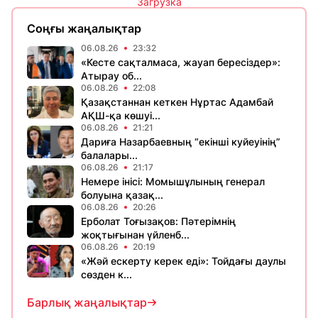
Загрузка
Соңғы жаңалықтар
06.08.26
23:32
«Кесте сақталмаса, жауап бересіздер»:
Атырау об...
06.08.26
22:08
Қазақстаннан кеткен Нұртас Адамбай
АҚШ-қа көшуі...
06.08.26
21:21
Дариға Назарбаевның “екінші куйеуінің”
балалары...
06.08.26
21:17
Немере інісі: Момышұлының генерал
болуына қазақ...
06.08.26
20:26
Ерболат Тоғызақов: Пәтерімнің
жоқтығынан үйленб...
06.08.26
20:19
«Жәй ескерту керек еді»: Тойдағы даулы
сөзден к...
Барлық жаңалықтар