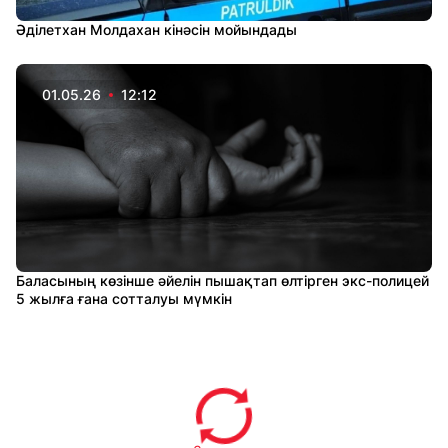
Әділетхан Молдахан кінәсін мойындады
01.05.26
12:12
Баласының көзінше әйелін пышақтап өлтірген экс-полицей
5 жылға ғана сотталуы мүмкін