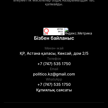
әлеуметтік мәселелер біздің назарымыздан тыс
қалмайды.
Бізбен байланыс
Мекен-жай
ҚР, Астана қаласы, Көксай, дом 2/5
Телефон
+7 (747) 535 1750
Email
politico.kz@gmail.com
WhatsApp
+7 (747) 535 1750
Құпиялық саясаты