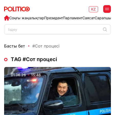
KZ
Соңғы жаңалықтар
Президент
Парламент
Саясат
Сарапшыл
Басты бет
#Сот процесі
ТAG #Сот процесі
01.06.26
15:46