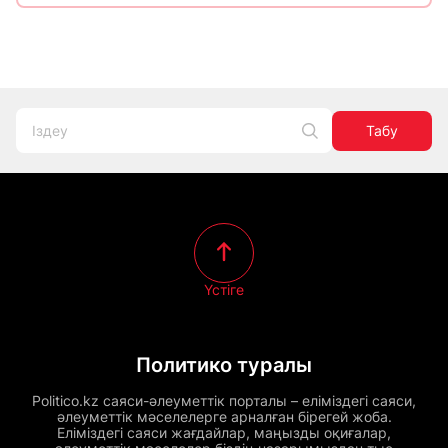
Табу
Үстіге
Политико туралы
Politico.kz саяси-әлеуметтік порталы – еліміздегі саяси,
әлеуметтік мәселелерге арналған бірегей жоба.
Еліміздегі саяси жағдайлар, маңызды оқиғалар,