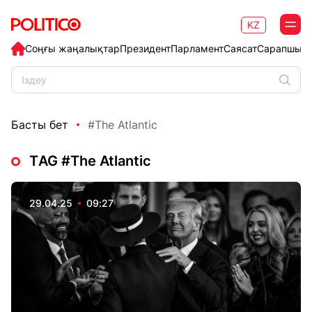
KZ
Соңғы жаңалықтар
Президент
Парламент
Саясат
Сарапшыл
Басты бет
#The Atlantic
ТAG #The Atlantic
29.04.25
09:27