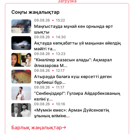
Загрузка
Соңғы жаңалықтар
09.08.26
15:22
Маңғыстауда мұнай кен орнында өрт
шықты
09.08.26
14:30
Ақтауда көпқабатты үй маңынан әйелдің
мәйіті та...
09.08.26
13:23
“Кінәлілер жазасын алады”: Ақмарал
Әлназарова М...
09.08.26
12:17
Атырауда балаға күш көрсетті деген
тәрбиеші бұр...
09.08.26
11:17
“Сенбеңіздер!”: Гүлзира Айдарбекованың
келіні ү...
09.08.26
10:16
«Мүмкін емес»: Арман Дүйсеновтің
ұлының өліміне...
Барлық жаңалықтар