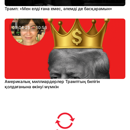
Трамп: «Мен елді ғана емес, әлемді де басқарамын»
09.04.25
10:56
Америкалық миллиардерлер Трамптың билігін
қолдағанына өкінуі мүмкін