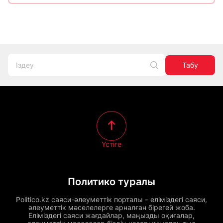
Табу
Үстіге
Политико туралы
Politico.kz саяси-әлеуметтік порталы – еліміздегі саяси,
әлеуметтік мәселелерге арналған бірегей жоба.
Еліміздегі саяси жағдайлар, маңызды оқиғалар,