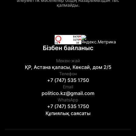
әлеуметтік мәселелер біздің назарымыздан тыс
қалмайды.
Бізбен байланыс
Мекен-жай
ҚР, Астана қаласы, Көксай, дом 2/5
Телефон
+7 (747) 535 1750
Email
politico.kz@gmail.com
WhatsApp
+7 (747) 535 1750
Құпиялық саясаты