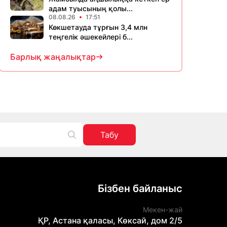
адам туысының қолы...
08.08.26
17:51
Көкшетауда тұрғын 3,4 млн
теңгелік әшекейлері б...
Барлық жаңалықтар
Табу
Бізбен байланыс
Мекен-жай
ҚР, Астана қаласы, Көксай, дом 2/5