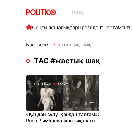
Соңғы жаңалықтар
Президент
Парламент
С
Басты бет
#жастық шақ
ТAG #жастық шақ
09.01.26
14:25
«Қандай сұлу, қандай талғам»:
Роза Рымбаева жастық шағын
еске алды