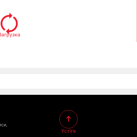
Загрузка
яси,
Үстіге