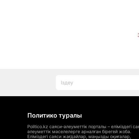
Политико туралы
Politico.kz саяси-әлеуметтік порталы – еліміздегі са
әлеуметтік мәселелерге арналған бірегей жоба.
Еліміздегі саяси жағдайлар, маңызды оқиғалар,