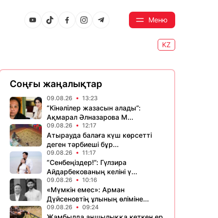
Меню
KZ
Соңғы жаңалықтар
09.08.26
13:23
“Кінәлілер жазасын алады”:
Ақмарал Әлназарова М...
09.08.26
12:17
Атырауда балаға күш көрсетті
деген тәрбиеші бұр...
09.08.26
11:17
“Сенбеңіздер!”: Гүлзира
Айдарбекованың келіні ү...
09.08.26
10:16
«Мүмкін емес»: Арман
Дүйсеновтің ұлының өліміне...
09.08.26
09:24
Жамбылда аңшылыққа кеткен ер